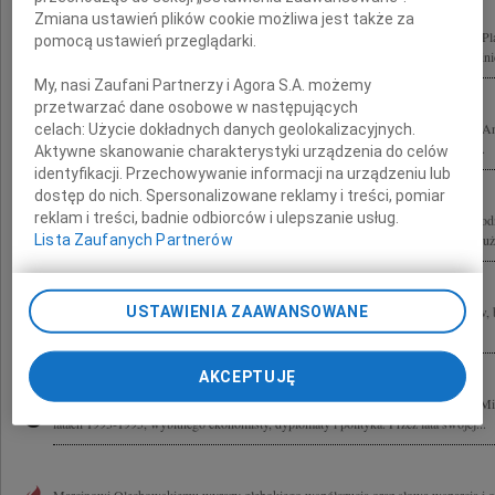
Zmiana ustawień plików cookie możliwa jest także za
Odszedł Andrzej Olechowski Dyplomata, polityk, ekonomista, jeden z założycieli P
pomocą ustawień przeglądarki.
Minister i wiceminister w rządach po 1989 roku. Człowiek dialogu, zawsze pełen inic
My, nasi Zaufani Partnerzy i Agora S.A. możemy
przetwarzać dane osobowe w następujących
Jackowi Olechowskiemu wyrazy głębokiego współczucia z powodu śmierci Taty, A
celach:
Użycie dokładnych danych geolokalizacyjnych.
Składamy najszczersze kondolencje również całej Rodzinie i Bliskim łącząc się w...
Aktywne skanowanie charakterystyki urządzenia do celów
identyfikacji. Przechowywanie informacji na urządzeniu lub
dostęp do nich. Spersonalizowane reklamy i treści, pomiar
reklam i treści, badnie odbiorców i ulepszanie usług.
Z głębokim smutkiem żegnamy dr. Andrzeja Olechowskiego Wieloletniego Przewod
Lista Zaufanych Partnerów
Banku Handlowego w Warszawie S.A. Człowieka wybitnej klasy i prawości. Zasłużo
USTAWIENIA ZAAWANSOWANE
Z wielkim smutkiem żegnamy Andrzeja Olechowskiego byłego Ministra Finansów, 
Zagranicznych, Członka Rady Dyrektorów Polsko-Amerykańskiego Funduszu...
AKCEPTUJĘ
Z głębokim smutkiem przyjąłem wiadomość o odejściu Andrzeja Olechowskiego Mi
latach 1993-1995, wybitnego ekonomisty, dyplomaty i polityka. Przez lata swojej...