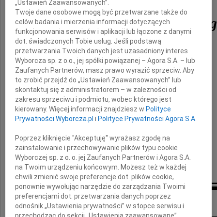
„Ustawień Zaawansowanych”.
Twoje dane osobowe mogą być przetwarzane także do
Andrzeja Olechowskie
celów badania i mierzenia informacji dotyczących
funkcjonowania serwisów i aplikacji lub łączone z danymi
dot. świadczonych Tobie usług. Jeśli podstawą
przetwarzania Twoich danych jest uzasadniony interes
ekonomisty, dyplomaty i męża stanu,
Wyborcza sp. z o.o., jej spółki powiązanej – Agora S.A. – lub
Zaufanych Partnerów, masz prawo wyrazić sprzeciw. Aby
współtwórcy polskiej transformacji.
to zrobić przejdź do „Ustawień Zaawansowanych” lub
skontaktuj się z administratorem – w zależności od
zakresu sprzeciwu i podmiotu, wobec którego jest
Rodzinie i Bliskim
kierowany. Więcej informacji znajdziesz w
Polityce
Prywatności Wyborcza.pl
i
Polityce Prywatności Agora S.A.
składamy wyrazy najgłębszego współczucia
Poprzez kliknięcie "Akceptuję" wyrażasz zgodę na
zainstalowanie i przechowywanie plików typu cookie
Wyborczej sp. z o. o. jej Zaufanych Partnerów i Agora S.A.
Wojciech i Agnieszka Kostrzewa
na Twoim urządzeniu końcowym. Możesz też w każdej
chwili zmienić swoje preferencje dot. plików cookie,
ponownie wywołując narzędzie do zarządzania Twoimi
preferencjami dot. przetwarzania danych poprzez
Inne kondolencje
odnośnik „Ustawienia prywatności” w stopce serwisu i
przechodząc do sekcji „Ustawienia zaawansowane”.