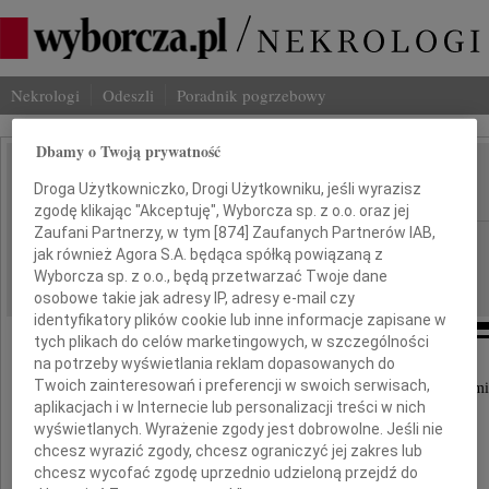
Nekrologi
Odeszli
Poradnik pogrzebowy
Dbamy o Twoją prywatność
Andrzej Olechowski
Droga Użytkowniczko, Drogi Użytkowniku, jeśli wyrazisz
IMIĘ I NAZWISKO:
zgodę klikając "Akceptuję", Wyborcza sp. z o.o. oraz jej
Zaufani Partnerzy, w tym [
874
] Zaufanych Partnerów IAB,
cała Polska
REGION:
jak również Agora S.A. będąca spółką powiązaną z
29.04.2026
DATA EMISJI:
Wyborcza sp. z o.o., będą przetwarzać Twoje dane
osobowe takie jak adresy IP, adresy e-mail czy
identyfikatory plików cookie lub inne informacje zapisane w
tych plikach do celów marketingowych, w szczególności
na potrzeby wyświetlania reklam dopasowanych do
Twoich zainteresowań i preferencji w swoich serwisach,
Z głębokim smutkiem przyjęliśmy wiadomość o śmi
aplikacjach i w Internecie lub personalizacji treści w nich
wyświetlanych. Wyrażenie zgody jest dobrowolne. Jeśli nie
chcesz wyrazić zgody, chcesz ograniczyć jej zakres lub
chcesz wycofać zgodę uprzednio udzieloną przejdź do