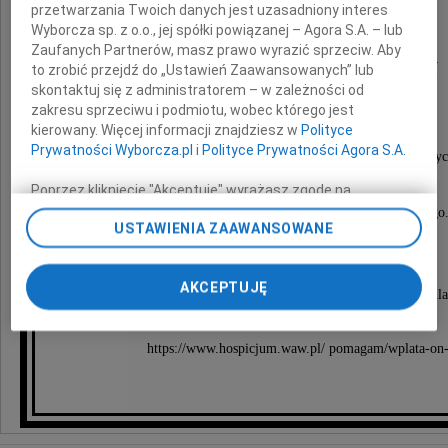
przetwarzania Twoich danych jest uzasadniony interes
Maria
Wyborcza sp. z o.o., jej spółki powiązanej – Agora S.A. – lub
Zaufanych Partnerów, masz prawo wyrazić sprzeciw. Aby
Forysiak-Jankowiak
to zrobić przejdź do „Ustawień Zaawansowanych” lub
skontaktuj się z administratorem – w zależności od
zakresu sprzeciwu i podmiotu, wobec którego jest
Marylę pożegnamy
kierowany. Więcej informacji znajdziesz w
Polityce
Prywatności Wyborcza.pl
i
Polityce Prywatności Agora S.A.
w domu pogrzebowym na Powązkach Wojskowy
29 kwietnia 2026 roku o godzinie 11.00,
Poprzez kliknięcie "Akceptuję" wyrażasz zgodę na
zainstalowanie i przechowywanie plików typu cookie
po czym odprowadzimy Ją do groby rodzinnego
USTAWIENIA ZAAWANSOWANE
Wyborczej sp. z o. o. jej Zaufanych Partnerów i Agora S.A.
na Twoim urządzeniu końcowym. Możesz też w każdej
Rodzina prosi zamiast kwiatów
chwili zmienić swoje preferencje dot. plików cookie,
AKCEPTUJĘ
ponownie wywołując narzędzie do zarządzania Twoimi
wesprzeć darowizną on-line Warszawskie Hospicjum dla
preferencjami dot. przetwarzania danych poprzez
odnośnik „Ustawienia prywatności” w stopce serwisu i
https://www.hospicjum.waw.pl/ pomagam/wplata-on-
przechodząc do sekcji „Ustawienia zaawansowane”.
Zmiana ustawień plików cookie możliwa jest także za
pomocą ustawień przeglądarki.
My, nasi Zaufani Partnerzy i Agora S.A. możemy