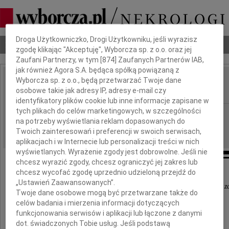
Dbamy o Twoją prywatność
Droga Użytkowniczko, Drogi Użytkowniku, jeśli wyrazisz
Nekrologi
Odeszli
Poradnik pogrzebowy
zgodę klikając "Akceptuję", Wyborcza sp. z o.o. oraz jej
Zaufani Partnerzy, w tym [
874
] Zaufanych Partnerów IAB,
jak również Agora S.A. będąca spółką powiązaną z
Wyborcza sp. z o.o., będą przetwarzać Twoje dane
Aleksander Markiewicz
IMIĘ I NAZWISKO:
osobowe takie jak adresy IP, adresy e-mail czy
identyfikatory plików cookie lub inne informacje zapisane w
tych plikach do celów marketingowych, w szczególności
Warszawa
REGION:
na potrzeby wyświetlania reklam dopasowanych do
27.04.2026
DATA EMISJI:
Twoich zainteresowań i preferencji w swoich serwisach,
aplikacjach i w Internecie lub personalizacji treści w nich
wyświetlanych. Wyrażenie zgody jest dobrowolne. Jeśli nie
chcesz wyrazić zgody, chcesz ograniczyć jej zakres lub
chcesz wycofać zgodę uprzednio udzieloną przejdź do
„Ustawień Zaawansowanych”.
Również umieranie jest jednym z naszych życiowych z
Twoje dane osobowe mogą być przetwarzane także do
Marek Aureliusz
celów badania i mierzenia informacji dotyczących
funkcjonowania serwisów i aplikacji lub łączone z danymi
18 kwietnia 2026 roku w wieku 83 lat zmarł
dot. świadczonych Tobie usług. Jeśli podstawą