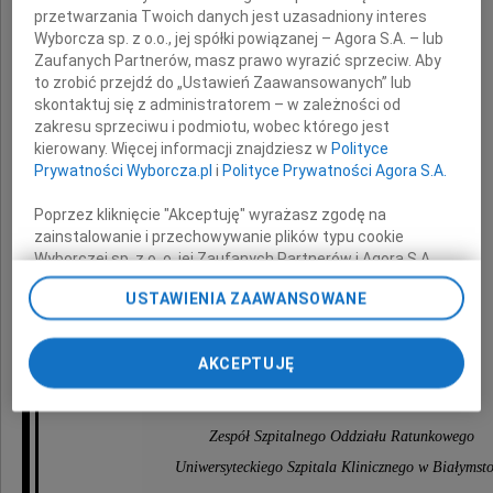
przetwarzania Twoich danych jest uzasadniony interes
Wyborcza sp. z o.o., jej spółki powiązanej – Agora S.A. – lub
z powodu śmierci
Zaufanych Partnerów, masz prawo wyrazić sprzeciw. Aby
to zrobić przejdź do „Ustawień Zaawansowanych” lub
skontaktuj się z administratorem – w zależności od
zakresu sprzeciwu i podmiotu, wobec którego jest
kierowany. Więcej informacji znajdziesz w
Polityce
Prywatności Wyborcza.pl
i
Polityce Prywatności Agora S.A.
dr n. med.
Poprzez kliknięcie "Akceptuję" wyrażasz zgodę na
zainstalowanie i przechowywanie plików typu cookie
Wyborczej sp. z o. o. jej Zaufanych Partnerów i Agora S.A.
na Twoim urządzeniu końcowym. Możesz też w każdej
Bożeny Spławskiej
USTAWIENIA ZAAWANSOWANE
chwili zmienić swoje preferencje dot. plików cookie,
ponownie wywołując narzędzie do zarządzania Twoimi
preferencjami dot. przetwarzania danych poprzez
AKCEPTUJĘ
odnośnik „Ustawienia prywatności” w stopce serwisu i
składa
przechodząc do sekcji „Ustawienia zaawansowane”.
Zmiana ustawień plików cookie możliwa jest także za
pomocą ustawień przeglądarki.
Zespół Szpitalnego Oddziału Ratunkowego
Uniwersyteckiego Szpitala Klinicznego w Białymst
My, nasi Zaufani Partnerzy i Agora S.A. możemy