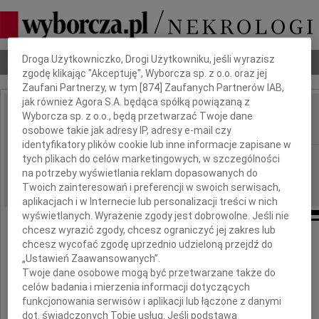
Dbamy o Twoją prywatność
Droga Użytkowniczko, Drogi Użytkowniku, jeśli wyrazisz
Nekrologi
Odeszli
Poradnik pogrzebowy
zgodę klikając "Akceptuję", Wyborcza sp. z o.o. oraz jej
Zaufani Partnerzy, w tym [
874
] Zaufanych Partnerów IAB,
jak również Agora S.A. będąca spółką powiązaną z
Bożena Spławska
Wyborcza sp. z o.o., będą przetwarzać Twoje dane
IMIĘ I NAZWISKO:
osobowe takie jak adresy IP, adresy e-mail czy
identyfikatory plików cookie lub inne informacje zapisane w
Warszawa
tych plikach do celów marketingowych, w szczególności
REGION:
na potrzeby wyświetlania reklam dopasowanych do
27.04.2026
DATA EMISJI:
Twoich zainteresowań i preferencji w swoich serwisach,
aplikacjach i w Internecie lub personalizacji treści w nich
wyświetlanych. Wyrażenie zgody jest dobrowolne. Jeśli nie
chcesz wyrazić zgody, chcesz ograniczyć jej zakres lub
chcesz wycofać zgodę uprzednio udzieloną przejdź do
„Ustawień Zaawansowanych”.
Wyrazy szczerego współczucia i żalu
Twoje dane osobowe mogą być przetwarzane także do
celów badania i mierzenia informacji dotyczących
Rodzinie i Bliskim
funkcjonowania serwisów i aplikacji lub łączone z danymi
dot. świadczonych Tobie usług. Jeśli podstawą