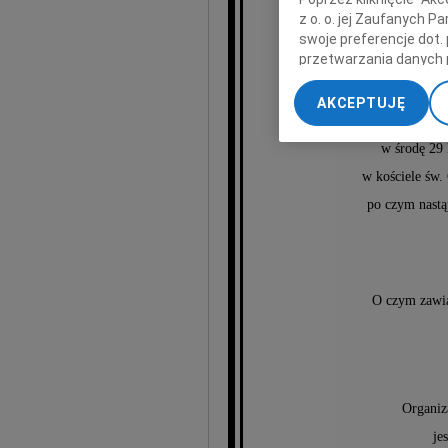
z o. o. jej Zaufanych 
swoje preferencje dot.
Ter
przetwarzania danych 
„Ustawienia zaawansow
AKCEPTUJĘ
My, nasi Zaufani Part
Msza św
dokładnych danych geol
w środę 29 
Przechowywanie informa
w kościele św.
treści, badnie odbiorcó
po czym nastą
O czym zawi
Organiz
je