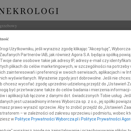
ogrzebowy
tność
Szukaj
Jagolińska
ogi Użytkowniku, jeśli wyrazisz zgodę klikając "Akceptuję", Wyborcza sp
Imię i na
 Zaufanych Partnerów IAB, jak również Agora S.A. będąca spółką powi
Twoje dane osobowe takie jak adresy IP, adresy e-mail czy identyfikato
 tych plikach do celów marketingowych, w szczególności na potrzeby 
 zainteresowań i preferencji w swoich serwisach, aplikacjach i w Int
w nich wyświetlanych. Wyrażenie zgody jest dobrowolne. Jeśli nie chce
INNE NE
 lub chcesz wycofać zgodę uprzednio udzieloną przejdź do „Ustawień
Ludwi
gą być przetwarzane także do celów badania i mierzenia informacji
3 sie
w i aplikacji lub łączone z danymi dot. świadczonych Tobie usług. Jeś
Iwona
nych jest uzasadniony interes Wyborcza sp. z o.o., jej spółki powiąza
Z głę
etnia 2026 roku zmarła w wieku 85 lat
masz prawo wyrazić sprzeciw. Aby to zrobić przejdź do „Ustawień Z
Zbign
istratorem – w zależności od zakresu sprzeciwu i podmiotu, wobec któ
Z głę
dziesz w
Polityce Prywatności Wyborcza.pl
i
Polityce Prywatności Agor
Marek
Z głę
ceptuję" wyrażasz zgodę na zainstalowanie i przechowywanie plików t