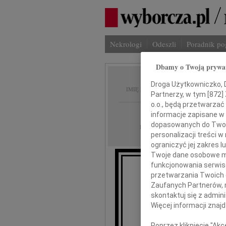
Nekrologi
Odeszli
Poradnik p
Dbamy o Twoją prywa
Teresa 
Droga Użytkowniczko, Dr
IMIĘ I NAZWISKO:
Partnerzy, w tym [
872
]
o.o., będą przetwarzać 
Warszawa
REGION:
informacje zapisane w
dopasowanych do Twoich
24.04.2026
DATA EMISJI:
personalizacji treści 
ograniczyć jej zakres
Twoje dane osobowe mo
funkcjonowania serwisó
przetwarzania Twoich da
W dniu 21 kwi
Zaufanych Partnerów, 
skontaktuj się z admin
Więcej informacji znaj
Poprzez kliknięcie "Ak