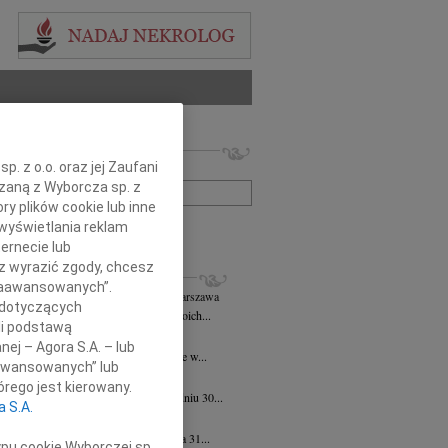
 nekrologów i wspomnień
. z o.o. oraz jej Zaufani
zwisko lub numer ogłoszenia:
ązaną z Wyborcza sp. z
ry plików cookie lub inne
+ szukanie zaawansowane
wyświetlania reklam
ernecie lub
sz wyrazić zgody, chcesz
KROLOGI
 Zaawansowanych”.
k Zbigniew Staszyński
06.08.2026
Warszawa
 dotyczących
rpnia 2026 roku zmarł w przeddzień swoich...
li podstawą
 Justyniak
06.08.2026
Warszawa
nej – Agora S.A. – lub
bokim żalem przyjęliśmy wiadomość, że w...
aawansowanych” lub
iew Wojdat
05.08.2026
Warszawa
rego jest kierowany.
bokim smutkiem zawiadamiamy, że w dniu 30...
a S.A.
 Pliszkiewicz
05.08.2026
Warszawa
bokim smutkiem zawiadamiamy, że dnia 31...
ypu cookie Wyborczej sp.