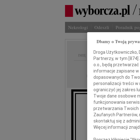
Nekrologi
Odeszli
Poradnik p
Dbamy o Twoją prywa
Droga Użytkowniczko, Dr
IMIĘ I NAZWISKO:
Partnerzy, w tym [
874
]
o.o., będą przetwarzać 
Warszawa
REGION:
informacje zapisane w
24.04.2026
DATA EMISJI:
dopasowanych do Twoich
personalizacji treści 
ograniczyć jej zakres
Twoje dane osobowe mo
funkcjonowania serwisó
przetwarzania Twoich da
Zaufanych Partnerów, 
skontaktuj się z admin
dr 
Więcej informacji znaj
Poprzez kliknięcie "Ak