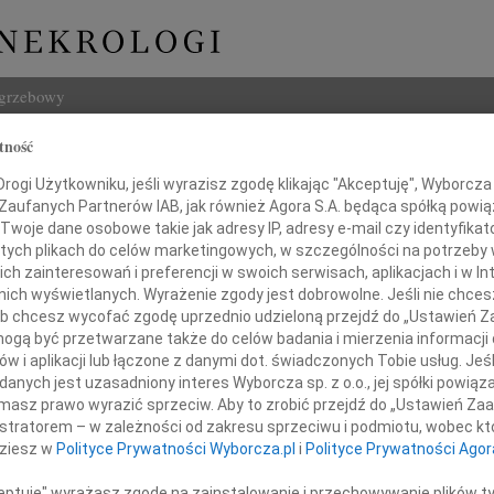
ogrzebowy
tność
Szukaj
ogi Użytkowniku, jeśli wyrazisz zgodę klikając "Akceptuję", Wyborcza sp
Imię i na
 Zaufanych Partnerów IAB, jak również Agora S.A. będąca spółką powi
Twoje dane osobowe takie jak adresy IP, adresy e-mail czy identyfikato
 tych plikach do celów marketingowych, w szczególności na potrzeby 
 zainteresowań i preferencji w swoich serwisach, aplikacjach i w Int
w nich wyświetlanych. Wyrażenie zgody jest dobrowolne. Jeśli nie chce
INNE NE
 lub chcesz wycofać zgodę uprzednio udzieloną przejdź do „Ustawień
07.0
gą być przetwarzane także do celów badania i mierzenia informacji
Dziek
w i aplikacji lub łączone z danymi dot. świadczonych Tobie usług. Jeś
07.0
nych jest uzasadniony interes Wyborcza sp. z o.o., jej spółki powiąza
Naszej Koleżance
Nasze
masz prawo wyrazić sprzeciw. Aby to zrobić przejdź do „Ustawień Z
Jacek
istratorem – w zależności od zakresu sprzeciwu i podmiotu, wobec któ
Magdalenie Gawrych
Z wie
dziesz w
Polityce Prywatności Wyborcza.pl
i
Polityce Prywatności Agor
Małgo
W dni
ceptuję" wyrażasz zgodę na zainstalowanie i przechowywanie plików t