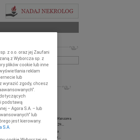
 nekrologów i wspomnień
. z o.o. oraz jej Zaufani
zwisko lub numer ogłoszenia:
ązaną z Wyborcza sp. z
ry plików cookie lub inne
wyświetlania reklam
+ szukanie zaawansowane
ernecie lub
sz wyrazić zgody, chcesz
KROLOGI
 Zaawansowanych”.
8.2026
Warszawa
 dotyczących
anie Wydziału dr hab. Julii Kubisie,...
li podstawą
8.2026
Warszawa
nej – Agora S.A. – lub
j kochanej i dzielnej Marylce Butruk...
aawansowanych” lub
 Tadeusz Duniec
wiek: 79
07.08.2026
Warszawa
rego jest kierowany.
lkim żalem przyjęliśmy wiadomość, że 29...
a S.A.
rzata Kościelska
07.08.2026
Warszawa
u 3 sierpnia 2026 roku zmarła Profesor...
ypu cookie Wyborczej sp.