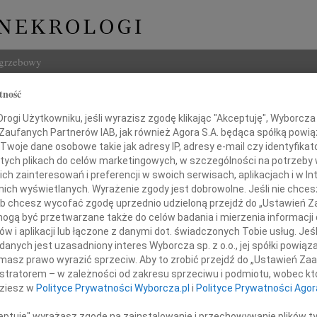
ogrzebowy
tność
Szukaj
iotrowska-Osęka
ogi Użytkowniku, jeśli wyrazisz zgodę klikając "Akceptuję", Wyborcza sp
Imię i na
 Zaufanych Partnerów IAB, jak również Agora S.A. będąca spółką powi
Twoje dane osobowe takie jak adresy IP, adresy e-mail czy identyfikato
 tych plikach do celów marketingowych, w szczególności na potrzeby 
 zainteresowań i preferencji w swoich serwisach, aplikacjach i w Int
w nich wyświetlanych. Wyrażenie zgody jest dobrowolne. Jeśli nie chce
INNE NE
 lub chcesz wycofać zgodę uprzednio udzieloną przejdź do „Ustawień
Zbign
gą być przetwarzane także do celów badania i mierzenia informacji
Z głę
w i aplikacji lub łączone z danymi dot. świadczonych Tobie usług. Jeś
Marek
nych jest uzasadniony interes Wyborcza sp. z o.o., jej spółki powiąza
19 kwietnia 2026 roku
Z głę
masz prawo wyrazić sprzeciw. Aby to zrobić przejdź do „Ustawień Z
w wieku 90 lat zmarła
Miros
istratorem – w zależności od zakresu sprzeciwu i podmiotu, wobec któ
W dni
dziesz w
Polityce Prywatności Wyborcza.pl
i
Polityce Prywatności Agor
Mare
Osiem
ceptuję" wyrażasz zgodę na zainstalowanie i przechowywanie plików t