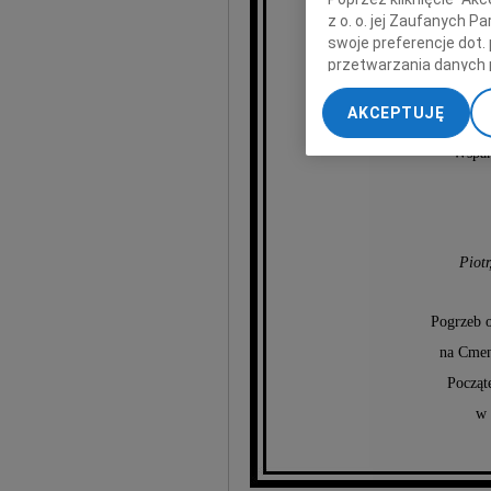
z o. o. jej Zaufanych 
swoje preferencje dot.
Anna 
przetwarzania danych 
„Ustawienia zaawansow
AKCEPTUJĘ
My, nasi Zaufani Part
Art
dokładnych danych geol
Wspan
Przechowywanie informa
treści, badnie odbiorcó
Piotr
Pogrzeb o
na Cmen
Począt
w 