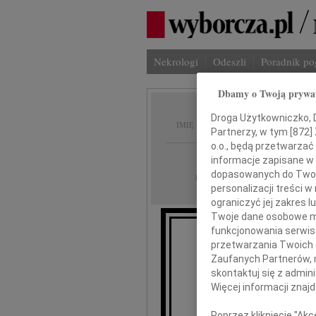
Nekrologi
Odeszli
Poradnik p
Dbamy o Twoją prywa
Anna P
Droga Użytkowniczko, Dr
IMIĘ I NAZWISKO:
Partnerzy, w tym [
872
]
o.o., będą przetwarzać 
Warszawa
REGION:
informacje zapisane w
dopasowanych do Twoich
23.04.2026
DATA EMISJI:
personalizacji treści 
ograniczyć jej zakres
Twoje dane osobowe mo
funkcjonowania serwisó
przetwarzania Twoich da
Zaufanych Partnerów, 
skontaktuj się z admin
Więcej informacji znaj
Poprzez kliknięcie "Ak