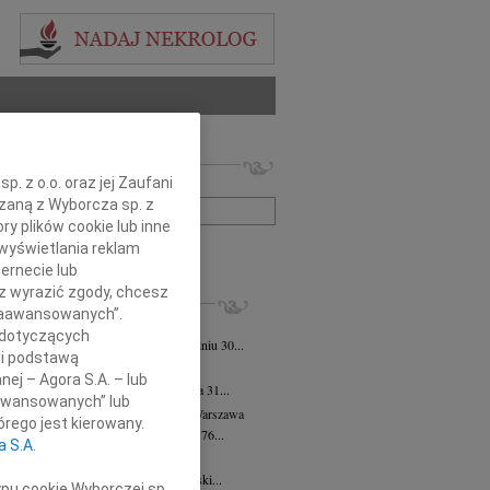
 nekrologów i wspomnień
. z o.o. oraz jej Zaufani
zwisko lub numer ogłoszenia:
ązaną z Wyborcza sp. z
ry plików cookie lub inne
wyświetlania reklam
+ szukanie zaawansowane
ernecie lub
sz wyrazić zgody, chcesz
KROLOGI
 Zaawansowanych”.
iew Wojdat
05.08.2026
Warszawa
 dotyczących
bokim smutkiem zawiadamiamy, że w dniu 30...
li podstawą
 Pliszkiewicz
05.08.2026
Warszawa
nej – Agora S.A. – lub
bokim smutkiem zawiadamiamy, że dnia 31...
aawansowanych” lub
ława Czarzasta
wiek: 76
04.08.2026
Warszawa
rego jest kierowany.
u 27 lipca 2026 roku odeszła w wieku 76...
a S.A.
k Kowalski
04.08.2026
Warszawa
naście lat temu odszedł Marek Kowalski...
ypu cookie Wyborczej sp.