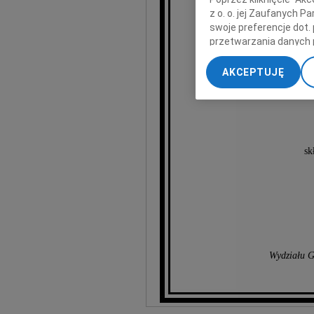
z o. o. jej Zaufanych 
swoje preferencje dot.
Lucja
przetwarzania danych 
„Ustawienia zaawansow
naszego 
AKCEPTUJĘ
My, nasi Zaufani Part
dokładnych danych geol
Przechowywanie informa
treści, badnie odbiorcó
sk
Wydziału G