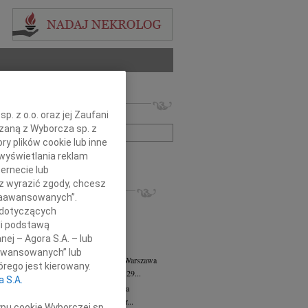
 nekrologów i wspomnień
. z o.o. oraz jej Zaufani
zwisko lub numer ogłoszenia:
ązaną z Wyborcza sp. z
ry plików cookie lub inne
wyświetlania reklam
+ szukanie zaawansowane
ernecie lub
sz wyrazić zgody, chcesz
KROLOGI
 Zaawansowanych”.
8.2026
Warszawa
 dotyczących
anie Wydziału dr hab. Julii Kubisie,...
li podstawą
8.2026
Warszawa
nej – Agora S.A. – lub
j kochanej i dzielnej Marylce Butruk...
aawansowanych” lub
 Tadeusz Duniec
wiek: 79
07.08.2026
Warszawa
rego jest kierowany.
lkim żalem przyjęliśmy wiadomość, że 29...
a S.A.
rzata Kościelska
07.08.2026
Warszawa
u 3 sierpnia 2026 roku zmarła Profesor...
ypu cookie Wyborczej sp.