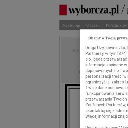
Nekrologi
Odeszli
Poradnik p
Dbamy o Twoją prywa
Lucjan
Droga Użytkowniczko, Dr
IMIĘ I NAZWISKO:
Partnerzy, w tym [
874
]
o.o., będą przetwarzać 
Warszawa
REGION:
informacje zapisane w
dopasowanych do Twoich
24.04.2026
DATA EMISJI:
personalizacji treści 
ograniczyć jej zakres
Twoje dane osobowe mo
funkcjonowania serwisó
przetwarzania Twoich da
Zaufanych Partnerów, 
skontaktuj się z admin
Więcej informacji znaj
Poprzez kliknięcie "Ak