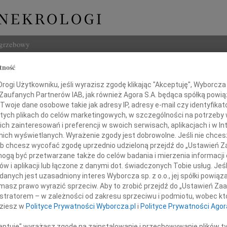
ogrzebowy
tność
Szukaj
 Szpakowski
ogi Użytkowniku, jeśli wyrazisz zgodę klikając "Akceptuję", Wyborcza sp
Imię i na
 Zaufanych Partnerów IAB, jak również Agora S.A. będąca spółką powi
Twoje dane osobowe takie jak adresy IP, adresy e-mail czy identyfikato
 tych plikach do celów marketingowych, w szczególności na potrzeby 
 zainteresowań i preferencji w swoich serwisach, aplikacjach i w Int
w nich wyświetlanych. Wyrażenie zgody jest dobrowolne. Jeśli nie chce
INNE NE
 lub chcesz wycofać zgodę uprzednio udzieloną przejdź do „Ustawień
07.0
gą być przetwarzane także do celów badania i mierzenia informacji
Dziek
w i aplikacji lub łączone z danymi dot. świadczonych Tobie usług. Jeś
07.0
nych jest uzasadniony interes Wyborcza sp. z o.o., jej spółki powiąza
Żegnamy
Nasze
masz prawo wyrazić sprzeciw. Aby to zrobić przejdź do „Ustawień Z
Jacek
istratorem – w zależności od zakresu sprzeciwu i podmiotu, wobec któ
Z wie
dziesz w
Polityce Prywatności Wyborcza.pl
i
Polityce Prywatności Agor
Małgo
W dni
ceptuję" wyrażasz zgodę na zainstalowanie i przechowywanie plików t