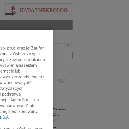
 nekrologów i wspomnień
. z o.o. oraz jej Zaufani
zwisko lub numer ogłoszenia:
ązaną z Wyborcza sp. z
ry plików cookie lub inne
wyświetlania reklam
+ szukanie zaawansowane
ernecie lub
sz wyrazić zgody, chcesz
KROLOGI
 Zaawansowanych”.
8.2026
Warszawa
 dotyczących
anie Wydziału dr hab. Julii Kubisie,...
li podstawą
8.2026
Warszawa
nej – Agora S.A. – lub
j kochanej i dzielnej Marylce Butruk...
aawansowanych” lub
 Tadeusz Duniec
wiek: 79
07.08.2026
Warszawa
rego jest kierowany.
lkim żalem przyjęliśmy wiadomość, że 29...
a S.A.
rzata Kościelska
07.08.2026
Warszawa
u 3 sierpnia 2026 roku zmarła Profesor...
ypu cookie Wyborczej sp.