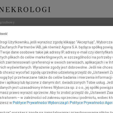
ogrzebowy
tność
Szukaj
ogi Użytkowniku, jeśli wyrazisz zgodę klikając "Akceptuję", Wyborcza sp
Imię i na
 Zaufanych Partnerów IAB, jak również Agora S.A. będąca spółką powi
Twoje dane osobowe takie jak adresy IP, adresy e-mail czy identyfikato
 tych plikach do celów marketingowych, w szczególności na potrzeby 
 zainteresowań i preferencji w swoich serwisach, aplikacjach i w Int
w nich wyświetlanych. Wyrażenie zgody jest dobrowolne. Jeśli nie chce
INNE NE
 lub chcesz wycofać zgodę uprzednio udzieloną przejdź do „Ustawień
07.0
gą być przetwarzane także do celów badania i mierzenia informacji
Dziek
w i aplikacji lub łączone z danymi dot. świadczonych Tobie usług. Jeś
Drogiemu Przyjacielowi
07.0
nych jest uzasadniony interes Wyborcza sp. z o.o., jej spółki powiąza
Nasze
masz prawo wyrazić sprzeciw. Aby to zrobić przejdź do „Ustawień Z
Piotrowi Osęce
Jacek
istratorem – w zależności od zakresu sprzeciwu i podmiotu, wobec któ
Z wie
dziesz w
Polityce Prywatności Wyborcza.pl
i
Polityce Prywatności Agor
Małgo
razy współczucia po śmierci
W dni
ceptuję" wyrażasz zgodę na zainstalowanie i przechowywanie plików t