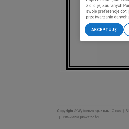
z o. o. jej Zaufanych 
swoje preferencje dot.
przetwarzania danych 
„Ustawienia zaawansow
Ola i Piotr, Mi
AKCEPTUJĘ
My, nasi Zaufani Part
dokładnych danych geol
Przechowywanie informa
treści, badnie odbiorcó
Copyright © Wyborcza sp. z o.o.
O nas
St
Ustawienia prywatności