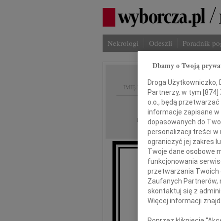
Nekrologi
Odeszli
Poradnik p
Dbamy o Twoją prywa
Droga Użytkowniczko, Dr
IMIĘ I NAZWISKO:
Partnerzy, w tym [
874
]
o.o., będą przetwarzać 
Warszawa
REGION:
informacje zapisane w
23.04.2026
DATA EMISJI:
dopasowanych do Twoich
personalizacji treści 
ograniczyć jej zakres
Twoje dane osobowe mo
funkcjonowania serwisó
przetwarzania Twoich da
Zaufanych Partnerów, 
skontaktuj się z admin
Więcej informacji znaj
wy
Poprzez kliknięcie "Ak