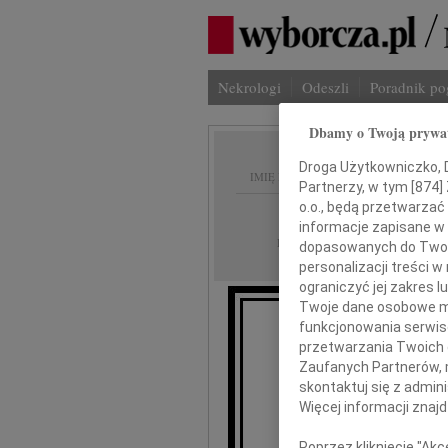
Nekrologi
Odeszli
Poradnik p
Dbamy o Twoją prywa
Droga Użytkowniczko, Dr
IMIĘ I NAZWISKO:
Partnerzy, w tym [
874
]
o.o., będą przetwarzać 
Warszawa
REGION:
informacje zapisane w
22.04.2026
DATA EMISJI:
dopasowanych do Twoich
personalizacji treści 
ograniczyć jej zakres
Twoje dane osobowe mo
funkcjonowania serwisó
przetwarzania Twoich da
Zaufanych Partnerów, 
skontaktuj się z admin
Więcej informacji znaj
Poprzez kliknięcie "Ak