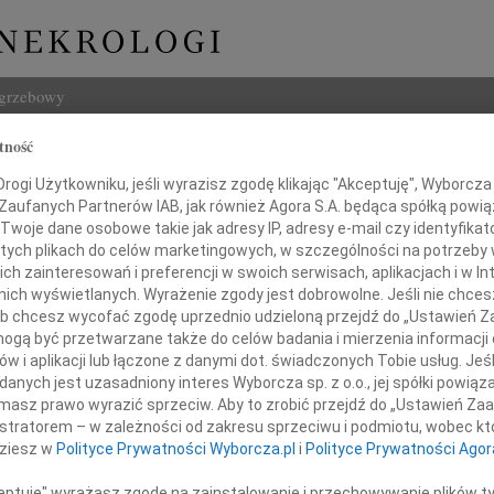
ogrzebowy
tność
Szukaj
ogi Użytkowniku, jeśli wyrazisz zgodę klikając "Akceptuję", Wyborcza sp
Imię i na
 Zaufanych Partnerów IAB, jak również Agora S.A. będąca spółką powi
Twoje dane osobowe takie jak adresy IP, adresy e-mail czy identyfikato
 tych plikach do celów marketingowych, w szczególności na potrzeby 
 zainteresowań i preferencji w swoich serwisach, aplikacjach i w Int
w nich wyświetlanych. Wyrażenie zgody jest dobrowolne. Jeśli nie chce
INNE NE
 lub chcesz wycofać zgodę uprzednio udzieloną przejdź do „Ustawień
07.0
gą być przetwarzane także do celów badania i mierzenia informacji
Dziek
w i aplikacji lub łączone z danymi dot. świadczonych Tobie usług. Jeś
07.0
nych jest uzasadniony interes Wyborcza sp. z o.o., jej spółki powiąza
Profesorowi
Nasze
masz prawo wyrazić sprzeciw. Aby to zrobić przejdź do „Ustawień Z
Jacek
istratorem – w zależności od zakresu sprzeciwu i podmiotu, wobec któ
Z wie
dziesz w
Polityce Prywatności Wyborcza.pl
i
Polityce Prywatności Agor
Małgo
Piotrowi Osęce
W dni
ceptuję" wyrażasz zgodę na zainstalowanie i przechowywanie plików t