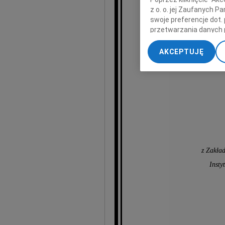
z o. o. jej Zaufanych 
wyr
swoje preferencje dot.
przetwarzania danych 
„Ustawienia zaawansow
AKCEPTUJĘ
My, nasi Zaufani Part
dokładnych danych geol
Przechowywanie informa
treści, badnie odbiorcó
z Zakład
Insty