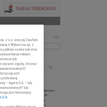
 nekrologów i wspomnień
. z o.o. oraz jej Zaufani
zwisko lub numer ogłoszenia:
ązaną z Wyborcza sp. z
ry plików cookie lub inne
wyświetlania reklam
+ szukanie zaawansowane
ernecie lub
sz wyrazić zgody, chcesz
KROLOGI
 Zaawansowanych”.
8.2026
Warszawa
 dotyczących
anie Wydziału dr hab. Julii Kubisie,...
li podstawą
8.2026
Warszawa
nej – Agora S.A. – lub
j kochanej i dzielnej Marylce Butruk...
aawansowanych” lub
 Tadeusz Duniec
wiek: 79
07.08.2026
Warszawa
rego jest kierowany.
lkim żalem przyjęliśmy wiadomość, że 29...
a S.A.
rzata Kościelska
07.08.2026
Warszawa
u 3 sierpnia 2026 roku zmarła Profesor...
ypu cookie Wyborczej sp.