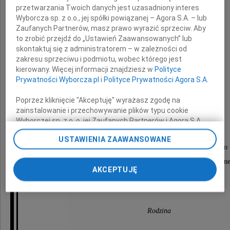
przetwarzania Twoich danych jest uzasadniony interes
Wyborcza sp. z o.o., jej spółki powiązanej – Agora S.A. – lub
Zaufanych Partnerów, masz prawo wyrazić sprzeciw. Aby
to zrobić przejdź do „Ustawień Zaawansowanych” lub
skontaktuj się z administratorem – w zależności od
zakresu sprzeciwu i podmiotu, wobec którego jest
kierowany. Więcej informacji znajdziesz w
Polityce
Tomasz Nowicki
Prywatności Wyborcza.pl
i
Polityce Prywatności Agora S.A.
Poprzez kliknięcie "Akceptuję" wyrażasz zgodę na
zainstalowanie i przechowywanie plików typu cookie
Ceremonia pogrzebowa odbędzie się
Wyborczej sp. z o. o. jej Zaufanych Partnerów i Agora S.A.
na Twoim urządzeniu końcowym. Możesz też w każdej
28 kwietnia 2026 roku o godzinie 11.00
USTAWIENIA ZAAWANSOWANE
chwili zmienić swoje preferencje dot. plików cookie,
w Domu Pogrzebowym Styks, ul. Św. Wincentego 
ponownie wywołując narzędzie do zarządzania Twoimi
preferencjami dot. przetwarzania danych poprzez
po której nastąpi odprowadzenie do grobu rodzinn
AKCEPTUJĘ
odnośnik „Ustawienia prywatności” w stopce serwisu i
na Cmentarzu Bródnowskim.
przechodząc do sekcji „Ustawienia zaawansowane”.
Zmiana ustawień plików cookie możliwa jest także za
pomocą ustawień przeglądarki.
Rodzina
My, nasi Zaufani Partnerzy i Agora S.A. możemy