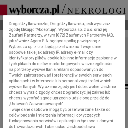
Dbamy o Twoją prywatność
Droga Użytkowniczko, Drogi Użytkowniku, jeśli wyrazisz
Nekrologi
Odeszli
Poradnik pogrzebowy
zgodę klikając "Akceptuję", Wyborcza sp. z o.o. oraz jej
Zaufani Partnerzy, w tym [
872
] Zaufanych Partnerów IAB,
jak również Agora S.A. będąca spółką powiązaną z
Tomasz Nowicki
Wyborcza sp. z o.o., będą przetwarzać Twoje dane
IMIĘ I NAZWISKO:
osobowe takie jak adresy IP, adresy e-mail czy
identyfikatory plików cookie lub inne informacje zapisane w
Warszawa
tych plikach do celów marketingowych, w szczególności
REGION:
na potrzeby wyświetlania reklam dopasowanych do
22.04.2026
DATA EMISJI:
Twoich zainteresowań i preferencji w swoich serwisach,
aplikacjach i w Internecie lub personalizacji treści w nich
wyświetlanych. Wyrażenie zgody jest dobrowolne. Jeśli nie
chcesz wyrazić zgody, chcesz ograniczyć jej zakres lub
chcesz wycofać zgodę uprzednio udzieloną przejdź do
„Ustawień Zaawansowanych”.
Z głębokim smutkiem zawiadamiamy,
Twoje dane osobowe mogą być przetwarzane także do
celów badania i mierzenia informacji dotyczących
że 6 kwietnia 2026 roku odszedł
funkcjonowania serwisów i aplikacji lub łączone z danymi
nasz Brat i Stryj
dot. świadczonych Tobie usług. Jeśli podstawą