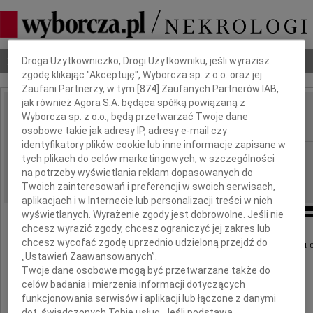
Dbamy o Twoją prywatność
Nekrologi
Odeszli
Poradnik pogrzebowy
Droga Użytkowniczko, Drogi Użytkowniku, jeśli wyrazisz
zgodę klikając "Akceptuję", Wyborcza sp. z o.o. oraz jej
Zaufani Partnerzy, w tym [
874
] Zaufanych Partnerów IAB,
jak również Agora S.A. będąca spółką powiązaną z
Łukasz Balcer
Wyborcza sp. z o.o., będą przetwarzać Twoje dane
IMIĘ I NAZWISKO:
osobowe takie jak adresy IP, adresy e-mail czy
identyfikatory plików cookie lub inne informacje zapisane w
Warszawa
REGION:
tych plikach do celów marketingowych, w szczególności
na potrzeby wyświetlania reklam dopasowanych do
22.04.2026
DATA EMISJI:
Twoich zainteresowań i preferencji w swoich serwisach,
aplikacjach i w Internecie lub personalizacji treści w nich
wyświetlanych. Wyrażenie zgody jest dobrowolne. Jeśli nie
chcesz wyrazić zgody, chcesz ograniczyć jej zakres lub
chcesz wycofać zgodę uprzednio udzieloną przejdź do
Z głębokim bólem zawiadamiamy, że 18 kwietnia 2026 roku o
„Ustawień Zaawansowanych”.
nasz ukochany Mąż, Ojciec, Teść i Dziadek
Twoje dane osobowe mogą być przetwarzane także do
celów badania i mierzenia informacji dotyczących
funkcjonowania serwisów i aplikacji lub łączone z danymi
dot. świadczonych Tobie usług. Jeśli podstawą