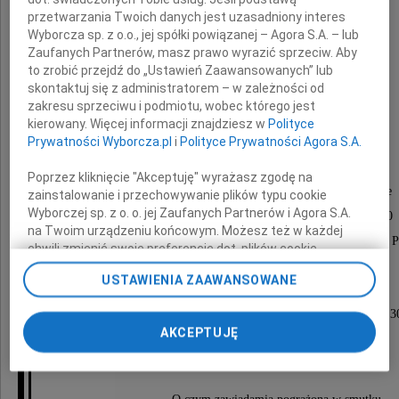
przetwarzania Twoich danych jest uzasadniony interes
Wyborcza sp. z o.o., jej spółki powiązanej – Agora S.A. – lub
Zaufanych Partnerów, masz prawo wyrazić sprzeciw. Aby
adwokat
to zrobić przejdź do „Ustawień Zaawansowanych” lub
skontaktuj się z administratorem – w zależności od
Łukasz Balcer
zakresu sprzeciwu i podmiotu, wobec którego jest
kierowany. Więcej informacji znajdziesz w
Polityce
wybitny prawnik, Minister Sprawiedliwości.
Prywatności Wyborcza.pl
i
Polityce Prywatności Agora S.A.
Poprzez kliknięcie "Akceptuję" wyrażasz zgodę na
Msza święta pogrzebowa odprawiona zostanie
zainstalowanie i przechowywanie plików typu cookie
Wyborczej sp. z o. o. jej Zaufanych Partnerów i Agora S.A.
w piątek 24 kwietnia 2026 roku o godz. 11.30
na Twoim urządzeniu końcowym. Możesz też w każdej
w kościele pw. Najświętszej Maryi Panny Królowej P
chwili zmienić swoje preferencje dot. plików cookie,
w Gdyni przy ul. Armii Krajowej 26.
ponownie wywołując narzędzie do zarządzania Twoimi
USTAWIENIA ZAAWANSOWANE
preferencjami dot. przetwarzania danych poprzez
odnośnik „Ustawienia prywatności” w stopce serwisu i
Pogrzeb odbędzie tego samego dnia o godz. 12.3
przechodząc do sekcji „Ustawienia zaawansowane”.
AKCEPTUJĘ
Zmiana ustawień plików cookie możliwa jest także za
na Cmentarzu Witomińskim
pomocą ustawień przeglądarki.
My, nasi Zaufani Partnerzy i Agora S.A. możemy