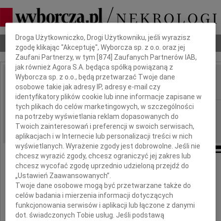
Dbamy o Twoją prywatność
Droga Użytkowniczko, Drogi Użytkowniku, jeśli wyrazisz
Nekrologi
Odeszli
Poradnik pogrzebowy
zgodę klikając "Akceptuję", Wyborcza sp. z o.o. oraz jej
Zaufani Partnerzy, w tym [
874
] Zaufanych Partnerów IAB,
jak również Agora S.A. będąca spółką powiązaną z
Wyborcza sp. z o.o., będą przetwarzać Twoje dane
Elżbieta Borucka
osobowe takie jak adresy IP, adresy e-mail czy
IMIĘ I NAZWISKO:
identyfikatory plików cookie lub inne informacje zapisane w
tych plikach do celów marketingowych, w szczególności
Warszawa
REGION:
na potrzeby wyświetlania reklam dopasowanych do
22.04.2026
DATA EMISJI:
Twoich zainteresowań i preferencji w swoich serwisach,
aplikacjach i w Internecie lub personalizacji treści w nich
wyświetlanych. Wyrażenie zgody jest dobrowolne. Jeśli nie
chcesz wyrazić zgody, chcesz ograniczyć jej zakres lub
chcesz wycofać zgodę uprzednio udzieloną przejdź do
„Ustawień Zaawansowanych”.
Twoje dane osobowe mogą być przetwarzane także do
celów badania i mierzenia informacji dotyczących
funkcjonowania serwisów i aplikacji lub łączone z danymi
dot. świadczonych Tobie usług. Jeśli podstawą