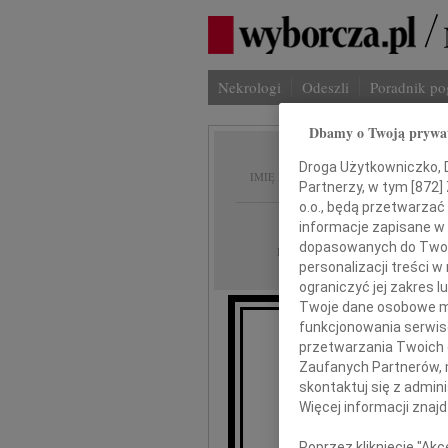
Nekrologi
Odeszli
Poradnik p
Dbamy o Twoją prywa
Stanis
Droga Użytkowniczko, Dr
IMIĘ I NAZWISKO:
Partnerzy, w tym [
872
]
o.o., będą przetwarzać 
Warszawa
REGION:
informacje zapisane w
dopasowanych do Twoich
22.04.2026
DATA EMISJI:
personalizacji treści 
ograniczyć jej zakres
Twoje dane osobowe mo
funkcjonowania serwisó
przetwarzania Twoich da
25 lat temu, 2
Zaufanych Partnerów, 
skontaktuj się z admin
Więcej informacji znaj
Stanisł
Poprzez kliknięcie "Ak