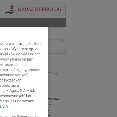
 nekrologów i wspomnień
. z o.o. oraz jej Zaufani
zwisko lub numer ogłoszenia:
ązaną z Wyborcza sp. z
ry plików cookie lub inne
wyświetlania reklam
+ szukanie zaawansowane
ernecie lub
sz wyrazić zgody, chcesz
KROLOGI
 Zaawansowanych”.
8.2026
Warszawa
 dotyczących
anie Wydziału dr hab. Julii Kubisie,...
li podstawą
8.2026
Warszawa
nej – Agora S.A. – lub
j kochanej i dzielnej Marylce Butruk...
aawansowanych” lub
 Tadeusz Duniec
wiek: 79
07.08.2026
Warszawa
rego jest kierowany.
lkim żalem przyjęliśmy wiadomość, że 29...
a S.A.
rzata Kościelska
07.08.2026
Warszawa
u 3 sierpnia 2026 roku zmarła Profesor...
ypu cookie Wyborczej sp.