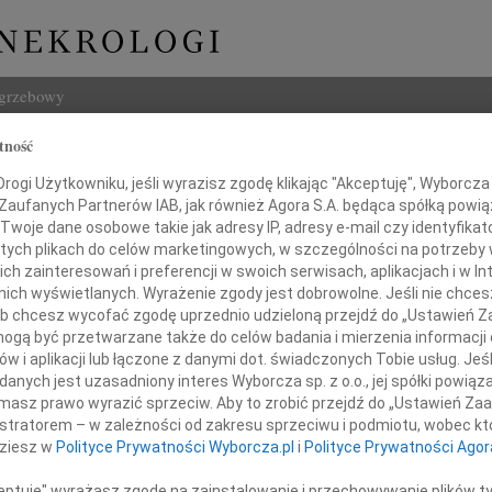
ogrzebowy
tność
Szukaj
ław Maciej Zawadzki
ogi Użytkowniku, jeśli wyrazisz zgodę klikając "Akceptuję", Wyborcza sp
Imię i na
 Zaufanych Partnerów IAB, jak również Agora S.A. będąca spółką powi
Twoje dane osobowe takie jak adresy IP, adresy e-mail czy identyfikato
 tych plikach do celów marketingowych, w szczególności na potrzeby 
 zainteresowań i preferencji w swoich serwisach, aplikacjach i w Int
w nich wyświetlanych. Wyrażenie zgody jest dobrowolne. Jeśli nie chce
INNE NE
 lub chcesz wycofać zgodę uprzednio udzieloną przejdź do „Ustawień
07.0
gą być przetwarzane także do celów badania i mierzenia informacji
Dziek
w i aplikacji lub łączone z danymi dot. świadczonych Tobie usług. Jeś
07.0
nych jest uzasadniony interes Wyborcza sp. z o.o., jej spółki powiąza
2 kwietnia 2001 roku, odszedł nasz Tata
Nasze
masz prawo wyrazić sprzeciw. Aby to zrobić przejdź do „Ustawień Z
Jacek
istratorem – w zależności od zakresu sprzeciwu i podmiotu, wobec któ
Z wie
dziesz w
Polityce Prywatności Wyborcza.pl
i
Polityce Prywatności Agor
aw Maciej Zawadzki
Małgo
W dni
ceptuję" wyrażasz zgodę na zainstalowanie i przechowywanie plików t