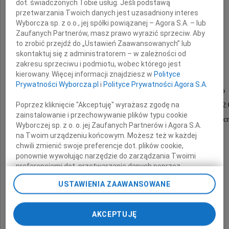
dot. świadczonych Tobie usług. Jeśli podstawą
przetwarzania Twoich danych jest uzasadniony interes
Wyborcza sp. z o.o., jej spółki powiązanej – Agora S.A. – lub
Kazimiera Wanda
Zaufanych Partnerów, masz prawo wyrazić sprzeciw. Aby
to zrobić przejdź do „Ustawień Zaawansowanych” lub
skontaktuj się z administratorem – w zależności od
Giebartowska
zakresu sprzeciwu i podmiotu, wobec którego jest
kierowany. Więcej informacji znajdziesz w
Polityce
Prywatności Wyborcza.pl
i
Polityce Prywatności Agora S.A.
Odprowadzenie Zmarłej do grobu rodzinnego
Poprzez kliknięcie "Akceptuję" wyrażasz zgodę na
odbędzie się 23 kwietnia 2026 roku o godzinie 12
zainstalowanie i przechowywanie plików typu cookie
od bramy głównej Cmentarza Komunalnego Północ
Wyborczej sp. z o. o. jej Zaufanych Partnerów i Agora S.A.
(Wólka Węglowa).
na Twoim urządzeniu końcowym. Możesz też w każdej
chwili zmienić swoje preferencje dot. plików cookie,
ponownie wywołując narzędzie do zarządzania Twoimi
preferencjami dot. przetwarzania danych poprzez
O czym zawiadamiają pogrążeni w smutku
odnośnik „Ustawienia prywatności” w stopce serwisu i
USTAWIENIA ZAAWANSOWANE
przechodząc do sekcji „Ustawienia zaawansowane”.
syn, córki i wnuk
Zmiana ustawień plików cookie możliwa jest także za
pomocą ustawień przeglądarki.
AKCEPTUJĘ
My, nasi Zaufani Partnerzy i Agora S.A. możemy