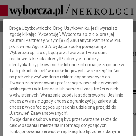
Dbamy o Twoją prywatność
Nekrologi
Odeszli
Poradnik pogrzebowy
Droga Użytkowniczko, Drogi Użytkowniku, jeśli wyrazisz
zgodę klikając "Akceptuję", Wyborcza sp. z o.o. oraz jej
Zaufani Partnerzy, w tym [
872
] Zaufanych Partnerów IAB,
jak również Agora S.A. będąca spółką powiązaną z
Kazimiera Wanda Gieba
Wyborcza sp. z o.o., będą przetwarzać Twoje dane
IMIĘ I NAZWISKO:
osobowe takie jak adresy IP, adresy e-mail czy
identyfikatory plików cookie lub inne informacje zapisane w
Warszawa
REGION:
tych plikach do celów marketingowych, w szczególności
17.04.2026
DATA EMISJI:
na potrzeby wyświetlania reklam dopasowanych do
Twoich zainteresowań i preferencji w swoich serwisach,
aplikacjach i w Internecie lub personalizacji treści w nich
wyświetlanych. Wyrażenie zgody jest dobrowolne. Jeśli nie
chcesz wyrazić zgody, chcesz ograniczyć jej zakres lub
chcesz wycofać zgodę uprzednio udzieloną przejdź do
„Ustawień Zaawansowanych”.
W dniu 9 kwietnia 2026 roku zmarła, przeżywszy 96
Twoje dane osobowe mogą być przetwarzane także do
celów badania i mierzenia informacji dotyczących
funkcjonowania serwisów i aplikacji lub łączone z danymi