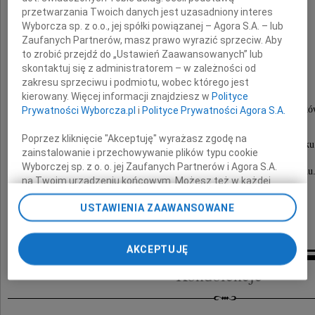
przetwarzania Twoich danych jest uzasadniony interes
Wyborcza sp. z o.o., jej spółki powiązanej – Agora S.A. – lub
Zaufanych Partnerów, masz prawo wyrazić sprzeciw. Aby
Antoni Malinowski
to zrobić przejdź do „Ustawień Zaawansowanych” lub
skontaktuj się z administratorem – w zależności od
zakresu sprzeciwu i podmiotu, wobec którego jest
starszy strzecha,
kierowany. Więcej informacji znajdziesz w
Polityce
założyciel Wałbrzyskiego Stowarzyszenia Gwarkó
Prywatności Wyborcza.pl
i
Polityce Prywatności Agora S.A.
Poprzez kliknięcie "Akceptuję" wyrażasz zgodę na
Pogrzeb odbędzie się dnia 9 września 2009 roku
zainstalowanie i przechowywanie plików typu cookie
o godzinie 15.00 na cmentarzu komunalnym
Wyborczej sp. z o. o. jej Zaufanych Partnerów i Agora S.A.
przy ulicy Cmentarnej (Sobięcin) w Wałbrzychu
na Twoim urządzeniu końcowym. Możesz też w każdej
chwili zmienić swoje preferencje dot. plików cookie,
USTAWIENIA ZAAWANSOWANE
ponownie wywołując narzędzie do zarządzania Twoimi
rodzina
preferencjami dot. przetwarzania danych poprzez
odnośnik „Ustawienia prywatności” w stopce serwisu i
AKCEPTUJĘ
przechodząc do sekcji „Ustawienia zaawansowane”.
Zmiana ustawień plików cookie możliwa jest także za
Kondolencje
pomocą ustawień przeglądarki.
My, nasi Zaufani Partnerzy i Agora S.A. możemy