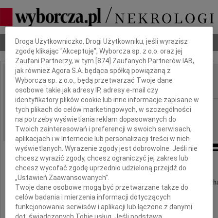
Dbamy o Twoją prywatność
Nekrologi
Odeszli
Poradnik pogrzebowy
Droga Użytkowniczko, Drogi Użytkowniku, jeśli wyrazisz
zgodę klikając "Akceptuję", Wyborcza sp. z o.o. oraz jej
Zaufani Partnerzy, w tym [
874
] Zaufanych Partnerów IAB,
jak również Agora S.A. będąca spółką powiązaną z
Antoni Malinowski
Wyborcza sp. z o.o., będą przetwarzać Twoje dane
IMIĘ I NAZWISKO:
osobowe takie jak adresy IP, adresy e-mail czy
identyfikatory plików cookie lub inne informacje zapisane w
Wrocław
REGION:
tych plikach do celów marketingowych, w szczególności
na potrzeby wyświetlania reklam dopasowanych do
07.10.2009
DATA EMISJI:
Twoich zainteresowań i preferencji w swoich serwisach,
aplikacjach i w Internecie lub personalizacji treści w nich
wyświetlanych. Wyrażenie zgody jest dobrowolne. Jeśli nie
chcesz wyrazić zgody, chcesz ograniczyć jej zakres lub
chcesz wycofać zgodę uprzednio udzieloną przejdź do
Z głębokim żalem zawiadamiamy,
„Ustawień Zaawansowanych”.
że dnia 2 października 2009 roku zmarł nasz ukoch
Twoje dane osobowe mogą być przetwarzane także do
Mąż, Ojciec i Dziadek
celów badania i mierzenia informacji dotyczących
funkcjonowania serwisów i aplikacji lub łączone z danymi
dot. świadczonych Tobie usług. Jeśli podstawą