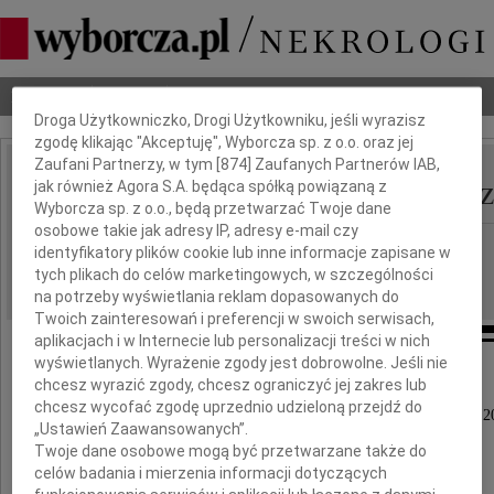
Dbamy o Twoją prywatność
Nekrologi
Odeszli
Poradnik pogrzebowy
Droga Użytkowniczko, Drogi Użytkowniku, jeśli wyrazisz
zgodę klikając "Akceptuję", Wyborcza sp. z o.o. oraz jej
Zaufani Partnerzy, w tym [
874
] Zaufanych Partnerów IAB,
Elżbieta Piwocka-Wawr
jak również Agora S.A. będąca spółką powiązaną z
IMIĘ I NAZWISKO:
Wyborcza sp. z o.o., będą przetwarzać Twoje dane
osobowe takie jak adresy IP, adresy e-mail czy
Warszawa
REGION:
identyfikatory plików cookie lub inne informacje zapisane w
tych plikach do celów marketingowych, w szczególności
10.04.2026
DATA EMISJI:
na potrzeby wyświetlania reklam dopasowanych do
Twoich zainteresowań i preferencji w swoich serwisach,
aplikacjach i w Internecie lub personalizacji treści w nich
wyświetlanych. Wyrażenie zgody jest dobrowolne. Jeśli nie
chcesz wyrazić zgody, chcesz ograniczyć jej zakres lub
chcesz wycofać zgodę uprzednio udzieloną przejdź do
Z żalem przyjęliśmy wiadomość o śmierci 6 kwietnia 2
„Ustawień Zaawansowanych”.
Twoje dane osobowe mogą być przetwarzane także do
celów badania i mierzenia informacji dotyczących