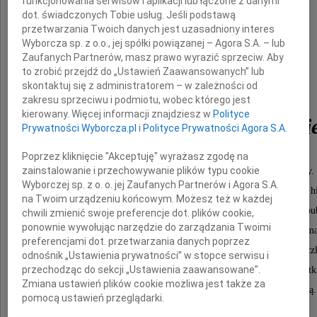
funkcjonowania serwisów i aplikacji lub łączone z danymi
dot. świadczonych Tobie usług. Jeśli podstawą
przetwarzania Twoich danych jest uzasadniony interes
Wyborcza sp. z o.o., jej spółki powiązanej – Agora S.A. – lub
Zaufanych Partnerów, masz prawo wyrazić sprzeciw. Aby
to zrobić przejdź do „Ustawień Zaawansowanych” lub
skontaktuj się z administratorem – w zależności od
Elżbiety
zakresu sprzeciwu i podmiotu, wobec którego jest
kierowany. Więcej informacji znajdziesz w
Polityce
Piwockiej-Wawrzewskie
Prywatności Wyborcza.pl
i
Polityce Prywatności Agora S.A.
Poprzez kliknięcie "Akceptuję" wyrażasz zgodę na
zainstalowanie i przechowywanie plików typu cookie
przez wiele lat związanej z Muzeum Warszawy.
Wyborczej sp. z o. o. jej Zaufanych Partnerów i Agora S.A.
Była kuratorką zbiorów rzemiosła artystycznego i pamiątek h
na Twoim urządzeniu końcowym. Możesz też w każdej
współtwórczynią kolekcji muzeum, autorką wystaw i pub
chwili zmienić swoje preferencje dot. plików cookie,
ponownie wywołując narzędzie do zarządzania Twoimi
Żegnamy wspaniałą znawczynię warszawskiej kultury mat
preferencjami dot. przetwarzania danych poprzez
i niezwykłego człowieka, którego wiedza, pasja i życz
odnośnik „Ustawienia prywatności” w stopce serwisu i
przechodząc do sekcji „Ustawienia zaawansowane”.
wobec świata były nieustanną inspiracją dla wszystk
Zmiana ustawień plików cookie możliwa jest także za
którzy mieli zaszczyt i radość współpracy z Nią.
pomocą ustawień przeglądarki.