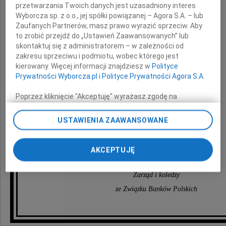
przetwarzania Twoich danych jest uzasadniony interes
Szafrańskiego
Wyborcza sp. z o.o., jej spółki powiązanej – Agora S.A. – lub
Zaufanych Partnerów, masz prawo wyrazić sprzeciw. Aby
to zrobić przejdź do „Ustawień Zaawansowanych” lub
skontaktuj się z administratorem – w zależności od
naszego kolegę i dziennikarza.
zakresu sprzeciwu i podmiotu, wobec którego jest
Odszedł wspaniały człowiek.
kierowany. Więcej informacji znajdziesz w
Polityce
Prywatności Wyborcza.pl
i
Polityce Prywatności Agora S.A.
Pozostanie na zawsze w naszej pamięci.
Poprzez kliknięcie "Akceptuję" wyrażasz zgodę na
zainstalowanie i przechowywanie plików typu cookie
Rodzinie i Przyjaciołom
Wyborczej sp. z o. o. jej Zaufanych Partnerów i Agora S.A.
USTAWIENIA ZAAWANSOWANE
na Twoim urządzeniu końcowym. Możesz też w każdej
składamy
chwili zmienić swoje preferencje dot. plików cookie,
ponownie wywołując narzędzie do zarządzania Twoimi
wyrazy najgłębszego współczucia.
AKCEPTUJĘ
preferencjami dot. przetwarzania danych poprzez
odnośnik „Ustawienia prywatności” w stopce serwisu i
Zarząd i koledzy
przechodząc do sekcji „Ustawienia zaawansowane”.
Zmiana ustawień plików cookie możliwa jest także za
ze Związku Banków Polskich
pomocą ustawień przeglądarki.
My, nasi Zaufani Partnerzy i Agora S.A. możemy