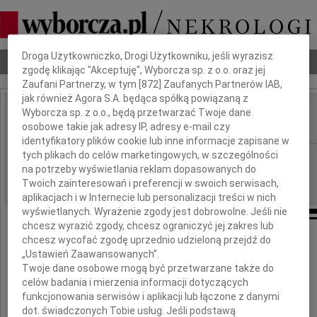
Dbamy o Twoją prywatność
Droga Użytkowniczko, Drogi Użytkowniku, jeśli wyrazisz
Nekrologi
Odeszli
Poradnik pogrzebowy
zgodę klikając "Akceptuję", Wyborcza sp. z o.o. oraz jej
Zaufani Partnerzy, w tym [
872
] Zaufanych Partnerów IAB,
jak również Agora S.A. będąca spółką powiązaną z
Wyborcza sp. z o.o., będą przetwarzać Twoje dane
Bohdan Szafrański
IMIĘ I NAZWISKO:
osobowe takie jak adresy IP, adresy e-mail czy
identyfikatory plików cookie lub inne informacje zapisane w
tych plikach do celów marketingowych, w szczególności
Warszawa
REGION:
na potrzeby wyświetlania reklam dopasowanych do
01.04.2026
DATA EMISJI:
Twoich zainteresowań i preferencji w swoich serwisach,
aplikacjach i w Internecie lub personalizacji treści w nich
wyświetlanych. Wyrażenie zgody jest dobrowolne. Jeśli nie
chcesz wyrazić zgody, chcesz ograniczyć jej zakres lub
chcesz wycofać zgodę uprzednio udzieloną przejdź do
Z ogromnym smutkiem
„Ustawień Zaawansowanych”.
żegnamy
Twoje dane osobowe mogą być przetwarzane także do
celów badania i mierzenia informacji dotyczących
funkcjonowania serwisów i aplikacji lub łączone z danymi
Bohdana
dot. świadczonych Tobie usług. Jeśli podstawą