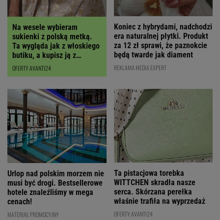
Koniec z hybrydami, nadchodzi
Na wesele wybieram
era naturalnej płytki. Produkt
sukienki z polską metką.
za 12 zł sprawi, że paznokcie
Ta wygląda jak z włoskiego
będą twarde jak diament
butiku, a kupisz ją z
RABATEM
REKLAMA MEDIA EXPERT
OFERTY AVANTI24
Ta pistacjowa torebka
Urlop nad polskim morzem nie
WITTCHEN skradła nasze
musi być drogi. Bestsellerowe
serca. Skórzana perełka
hotele znaleźliśmy w mega
właśnie trafiła na wyprzedaż
cenach!
OFERTY AVANTI24
MATERIAŁ PROMOCYJNY