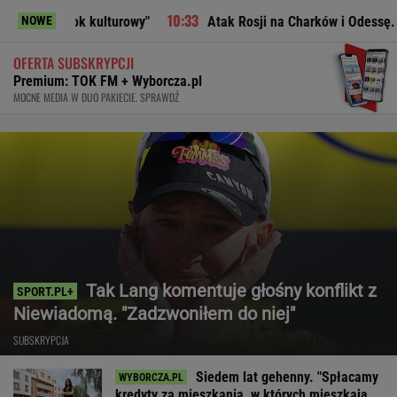
ulturowy"
Atak Rosji na Charków i Odessę. Zginęły dwie os
NOWE
OFERTA SUBSKRYPCJI
Premium: TOK FM + Wyborcza.pl
MOCNE MEDIA W DUO PAKIECIE. SPRAWDŹ
Tak Lang komentuje głośny konflikt z
Niewiadomą. "Zadzwoniłem do niej"
SUBSKRYPCJA
Siedem lat gehenny. "Spłacamy
kredyty za mieszkania, w których mieszkają