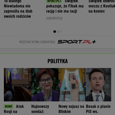
To dlatego
Świątek
Świątek odwróci
Niewiadoma nie
pokazuje, że Fibak ma
meczu z Kostiuk
zaprosiła na ślub
rację i nie ma racji
na koniec
swoich rodziców
SUBSKRYPCJA
WIĘCEJ NIŻ WYNIK. SUBSKRYBUJ
POLITYKA
Atak
Najnowszy
Nowy sojusz na
Bosak o planie
Rosji na
sondaż:
Bliskim
PiS ws.