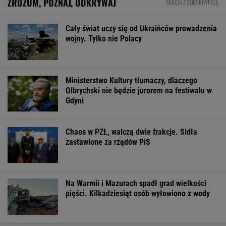
ZROZUM, POZNAJ, ODKRYWAJ
SEKCJA Z SUBSKRYPCJĄ
Cały świat uczy się od Ukraińców prowadzenia
wojny. Tylko nie Polacy
Ministerstwo Kultury tłumaczy, dlaczego
Olbrychski nie będzie jurorem na festiwalu w
Gdyni
Chaos w PZŁ, walczą dwie frakcje. Sidła
zastawione za rządów PiS
Na Warmii i Mazurach spadł grad wielkości
pięści. Kilkadziesiąt osób wyłowiono z wody