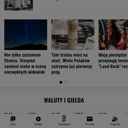
Nie tylko zaćmienie
Tyle trzeba mieć na
Mają pieniądze 
Słońca. Sierpień
start. Wielu Polaków
przejmują teren
zamieni niebo w scenę
zatrzyma już pierwszy
"Land Back" roz
niezwykłych widowisk
próg
WALUTY I GIEŁDA
EUR
USD
CHF
GBP
WIG
4,2983
3,7187
4,6027
5,0166
151 782,92
Quiz
Wideo
Gazeta.pl
Poczta
Pogoda