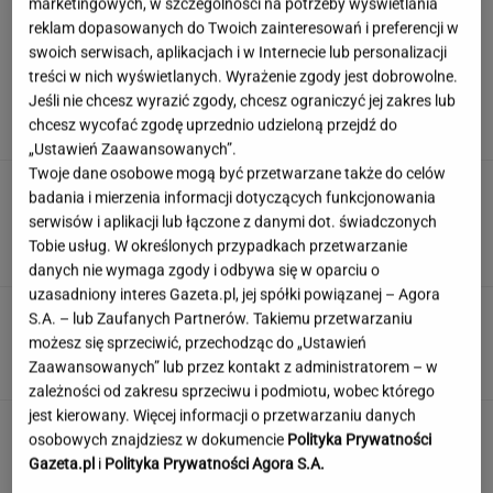
marketingowych, w szczególności na potrzeby wyświetlania
reklam dopasowanych do Twoich zainteresowań i preferencji w
swoich serwisach, aplikacjach i w Internecie lub personalizacji
Nowy sojusz na Bliskim Wschodzie. Chcą być
treści w nich wyświetlanych. Wyrażenie zgody jest dobrowolne.
jak NATO
Jeśli nie chcesz wyrazić zgody, chcesz ograniczyć jej zakres lub
chcesz wycofać zgodę uprzednio udzieloną przejdź do
„Ustawień Zaawansowanych”.
Twoje dane osobowe mogą być przetwarzane także do celów
Zamówili produkty za pół
badania i mierzenia informacji dotyczących funkcjonowania
miliona. Ekspert ocenia składniki, które trafią
serwisów i aplikacji lub łączone z danymi dot. świadczonych
do kuchni prezydenta
Tobie usług. W określonych przypadkach przetwarzanie
ALEKSANDRA PIETROW
danych nie wymaga zgody i odbywa się w oparciu o
uzasadniony interes Gazeta.pl, jej spółki powiązanej – Agora
Łatwy quiz o gotowaniu. Nie musisz być
S.A. – lub Zaufanych Partnerów. Takiemu przetwarzaniu
szefem kuchni, by zdobyć 9/9
możesz się sprzeciwić, przechodząc do „Ustawień
Zaawansowanych” lub przez kontakt z administratorem – w
zależności od zakresu sprzeciwu i podmiotu, wobec którego
jest kierowany. Więcej informacji o przetwarzaniu danych
Nie czekaj, aż będzie za późno. To może
osobowych znajdziesz w dokumencie
Polityka Prywatności
oznaczać, że szkoła przestała służyć dziecku
Gazeta.pl
i
Polityka Prywatności Agora S.A.
MATERIAŁ PROMOCYJNY