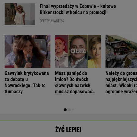
Finał wyprzedaży w Eobuwie - kultowe
Birkenstocki w końcu na promocji
OFERTY AVANTI24
Gawryluk krytykowana
Masz pamięć do
Należy do gron
za debatę u
imion? Do dwóch
najpiękniejszyc
Nawrockiego. Tak to
sławnych nazwisk
miast. Widoki r
tłumaczy
musisz dopasować
ogromne wraże
trzecie
ŻYĆ LEPIEJ