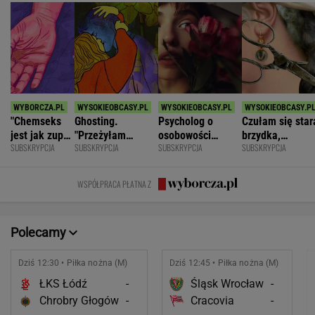
"Chemseks
Ghosting.
Psycholog o
Czułam się star
jest jak zupa.
"Przeżyłam
osobowości
brzydka,
SUBSKRYPCJA
SUBSKRYPCJA
SUBSKRYPCJA
SUBSKRYPCJA
Nażresz się,
najpiękniejszy
narcystycznej:
niepotrzebna.
za chwilę
weekend. Zaliczył
Albo król świata,
Mąż zostawił
znów jesteś
mnie i znikł"
albo do niczego
mnie dla młods
WSPÓŁPRACA PŁATNA Z
głodny"
Polecamy
Dziś 12:30 • Piłka nożna (M)
Dziś 12:45 • Piłka nożna (M)
ŁKS Łódź
-
Śląsk Wrocław
-
Chrobry Głogów
-
Cracovia
-