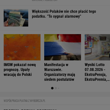
Większość Polaków nie chce płacić tego
podatku. "To sygnał alarmowy"
IMGW pokazał nową
Manifestacja w
Wyniki Lotto
prognozę. Upały
Warszawie.
07.08.2026 -
wracają do Polski
Organizatorzy mają
EkstraPensja,
siedem postulatów
EkstraPremia,
EuroJackpot, K
MiniLotto, Mult
WSPÓŁPRACA PŁATNA Z WYBORCZA.PL