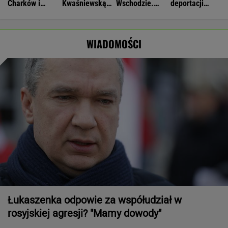
Charków i
Kwaśniewską
Wschodzie.
deportacji
Odessę. Zginęły
najlepszą
Stworzyli swój
Ukraińców:
dwie osoby
pierwszą damą
art. 5
Absolutny
populizm
WIADOMOŚCI
Łukaszenka odpowie za współudział w
rosyjskiej agresji? "Mamy dowody"