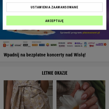
USTAWIENIA ZAAWANSOWANE
AKCEPTUJĘ
Wpadnij na bezpłatne koncerty nad Wisłą!
LETNIE OKAZJE