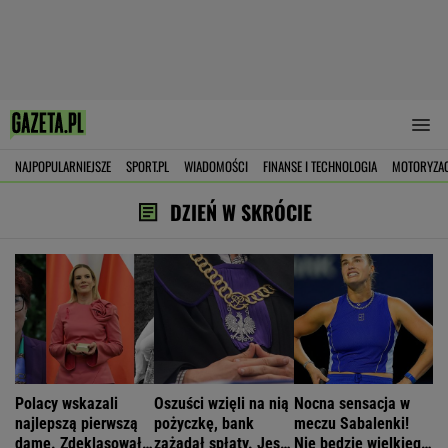
NAJPOPULARNIEJSZE
SPORT.PL
WIADOMOŚCI
FINANSE I TECHNOLOGIA
MOTORYZA
DZIEŃ W SKRÓCIE
Polacy wskazali
Oszuści wzięli na nią
Nocna sensacja w
najlepszą pierwszą
pożyczkę, bank
meczu Sabalenki!
damę. Zdeklasowała
zażądał spłaty. Jest
Nie będzie wielkiego