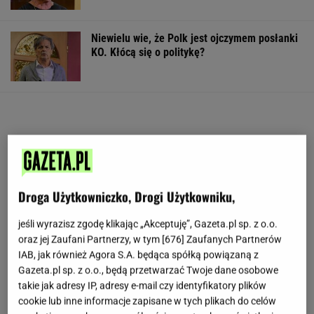
Niewielu wie, że Polk jest ojczymem posłanki
KO. Kłócą się o politykę?
Droga Użytkowniczko, Drogi Użytkowniku,
jeśli wyrazisz zgodę klikając „Akceptuję”, Gazeta.pl sp. z o.o.
oraz jej Zaufani Partnerzy, w tym [
676
] Zaufanych Partnerów
IAB, jak również Agora S.A. będąca spółką powiązaną z
Gazeta.pl sp. z o.o., będą przetwarzać Twoje dane osobowe
takie jak adresy IP, adresy e-mail czy identyfikatory plików
cookie lub inne informacje zapisane w tych plikach do celów