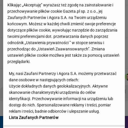
Klikając „Akceptuję” wyrażasz też zgodę na zainstalowanie i
przechowywanie plików cookie Gazeta.pl sp. z o.o., jej
"Wymieniłam mojego byłego na
jego wujka milionera". Tak wciągają
Zaufanych Partnerów i Agora S.A. na Twoim urządzeniu
mikrodramy
końcowym. Możesz w każdej chwili zmienić swoje preferencje
dotyczące plików cookie, wywołując narzędzie do zarządzania
SUBSKRYPCJA
twoimi preferencjami dot. przetwarzania danych poprzez
odnośnik „Ustawienia prywatności ” w stopce serwisu i
Jeździłem autem z paliwem, które
przechodząc do „Ustawień Zaawansowanych”. Zmiana
może zastąpić diesla. Frytura i olej roślinny
ustawień plików cookie możliwa jest także za pomocą ustawień
TOMASZ OKUROWSKI
przeglądarki.
My, nasi Zaufani Partnerzy i Agora S.A. możemy przetwarzać
JUSTYNA
MICHAŁ
WIKTORIA
MARTA
Autorzy:
BRYCZKOWSKA
KIEDROWSKI
BECZEK
KORYCKA
dane osobowe w następujących celach:
Użycie dokładnych danych geolokalizacyjnych. Aktywne
PROBLEMY POLSKICH SIATKARZY
ZNAK Z '30'
WISŁAWA SZYMBORSKA
skanowanie charakterystyki urządzenia do celów
identyfikacji. Przechowywanie informacji na urządzeniu lub
dostęp do nich. Spersonalizowane reklamy i treści, pomiar
DZIEJE SIĘ!
reklam i treści, badnie odbiorców i ulepszanie usług.
Lista Zaufanych Partnerów