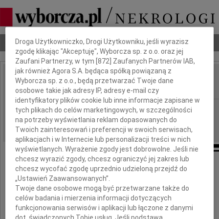
Dbamy o Twoją prywatność
Nekrologi
Odeszli
Poradnik pogrzebowy
Droga Użytkowniczko, Drogi Użytkowniku, jeśli wyrazisz
zgodę klikając "Akceptuję", Wyborcza sp. z o.o. oraz jej
Zaufani Partnerzy, w tym [
872
] Zaufanych Partnerów IAB,
jak również Agora S.A. będąca spółką powiązaną z
Piotr Bachurzewski
Wyborcza sp. z o.o., będą przetwarzać Twoje dane
IMIĘ I NAZWISKO:
osobowe takie jak adresy IP, adresy e-mail czy
identyfikatory plików cookie lub inne informacje zapisane w
Warszawa
REGION:
tych plikach do celów marketingowych, w szczególności
na potrzeby wyświetlania reklam dopasowanych do
24.03.2026
DATA EMISJI:
Twoich zainteresowań i preferencji w swoich serwisach,
aplikacjach i w Internecie lub personalizacji treści w nich
wyświetlanych. Wyrażenie zgody jest dobrowolne. Jeśli nie
chcesz wyrazić zgody, chcesz ograniczyć jej zakres lub
chcesz wycofać zgodę uprzednio udzieloną przejdź do
Zmarł
„Ustawień Zaawansowanych”.
Twoje dane osobowe mogą być przetwarzane także do
celów badania i mierzenia informacji dotyczących
funkcjonowania serwisów i aplikacji lub łączone z danymi
dot. świadczonych Tobie usług. Jeśli podstawą