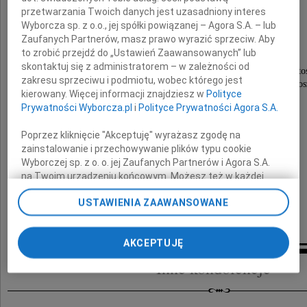
przetwarzania Twoich danych jest uzasadniony interes
Wyborcza sp. z o.o., jej spółki powiązanej – Agora S.A. – lub
Piotr Bachurzewski
Zaufanych Partnerów, masz prawo wyrazić sprzeciw. Aby
to zrobić przejdź do „Ustawień Zaawansowanych” lub
chemik, uczestnik opozycji demokratycznej.
skontaktuj się z administratorem – w zależności od
Współorganizator Stowarzyszenia Skwer Władysława Barto
zakresu sprzeciwu i podmiotu, wobec którego jest
krzewiącego wartości wyznawane przez śp. prof. W. Barto
kierowany. Więcej informacji znajdziesz w
Polityce
Prywatności Wyborcza.pl
i
Polityce Prywatności Agora S.A.
Żonie Marcie
Poprzez kliknięcie "Akceptuję" wyrażasz zgodę na
zainstalowanie i przechowywanie plików typu cookie
i Synowi Mateuszowi
Wyborczej sp. z o. o. jej Zaufanych Partnerów i Agora S.A.
na Twoim urządzeniu końcowym. Możesz też w każdej
przekazujemy serdeczne wyrazy współczucia
chwili zmienić swoje preferencje dot. plików cookie,
USTAWIENIA ZAAWANSOWANE
ponownie wywołując narzędzie do zarządzania Twoimi
Janek, Irena, Marcin
preferencjami dot. przetwarzania danych poprzez
odnośnik „Ustawienia prywatności” w stopce serwisu i
AKCEPTUJĘ
przechodząc do sekcji „Ustawienia zaawansowane”.
Zmiana ustawień plików cookie możliwa jest także za
Inne kondolencje
pomocą ustawień przeglądarki.
My, nasi Zaufani Partnerzy i Agora S.A. możemy