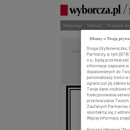
Nekrologi
Odeszli
Poradnik p
Dbamy o Twoją prywa
Zdzisł
Droga Użytkowniczko, Dr
IMIĘ I NAZWISKO:
Partnerzy, w tym [
874
]
o.o., będą przetwarzać 
Warszawa
REGION:
informacje zapisane w
dopasowanych do Twoich
23.03.2026
DATA EMISJI:
personalizacji treści 
ograniczyć jej zakres
Twoje dane osobowe mo
funkcjonowania serwisó
przetwarzania Twoich da
Wyrazy
Zaufanych Partnerów, 
skontaktuj się z admin
Więcej informacji znaj
Poprzez kliknięcie "Ak