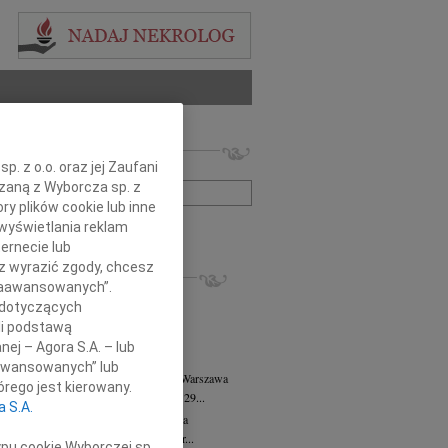
 nekrologów i wspomnień
. z o.o. oraz jej Zaufani
zwisko lub numer ogłoszenia:
ązaną z Wyborcza sp. z
ry plików cookie lub inne
wyświetlania reklam
+ szukanie zaawansowane
ernecie lub
sz wyrazić zgody, chcesz
KROLOGI
 Zaawansowanych”.
8.2026
Warszawa
 dotyczących
anie Wydziału dr hab. Julii Kubisie,...
li podstawą
8.2026
Warszawa
nej – Agora S.A. – lub
j kochanej i dzielnej Marylce Butruk...
aawansowanych” lub
 Tadeusz Duniec
wiek: 79
07.08.2026
Warszawa
rego jest kierowany.
lkim żalem przyjęliśmy wiadomość, że 29...
a S.A.
rzata Kościelska
07.08.2026
Warszawa
u 3 sierpnia 2026 roku zmarła Profesor...
ypu cookie Wyborczej sp.