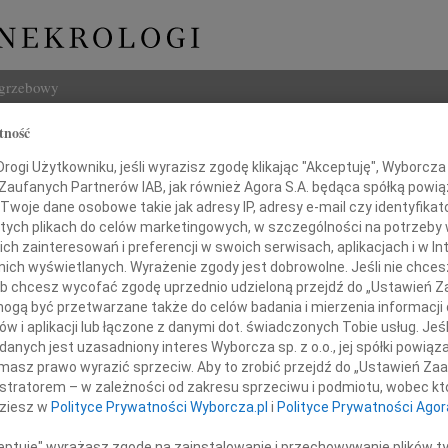
ogrzebowy
tność
Szukaj
aw Szymborski
ogi Użytkowniku, jeśli wyrazisz zgodę klikając "Akceptuję", Wyborcza sp
Imię i na
 Zaufanych Partnerów IAB, jak również Agora S.A. będąca spółką powi
Twoje dane osobowe takie jak adresy IP, adresy e-mail czy identyfikato
 tych plikach do celów marketingowych, w szczególności na potrzeby 
 zainteresowań i preferencji w swoich serwisach, aplikacjach i w Int
w nich wyświetlanych. Wyrażenie zgody jest dobrowolne. Jeśli nie chce
INNE NE
 lub chcesz wycofać zgodę uprzednio udzieloną przejdź do „Ustawień
07.0
gą być przetwarzane także do celów badania i mierzenia informacji
Dziek
w i aplikacji lub łączone z danymi dot. świadczonych Tobie usług. Jeś
07.0
nych jest uzasadniony interes Wyborcza sp. z o.o., jej spółki powiąza
 głębokiego współczucia i żalu
Nasze
masz prawo wyrazić sprzeciw. Aby to zrobić przejdź do „Ustawień Z
z powodu śmierci
Jacek
istratorem – w zależności od zakresu sprzeciwu i podmiotu, wobec któ
Z wie
dziesz w
Polityce Prywatności Wyborcza.pl
i
Polityce Prywatności Agor
naszego Przyjaciela
Małgo
W dni
ceptuję" wyrażasz zgodę na zainstalowanie i przechowywanie plików t