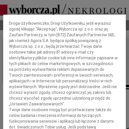
Dbamy o Twoją prywatność
Droga Użytkowniczko, Drogi Użytkowniku, jeśli wyrazisz
Nekrologi
Odeszli
Poradnik pogrzebowy
zgodę klikając "Akceptuję", Wyborcza sp. z o.o. oraz jej
Zaufani Partnerzy, w tym [
872
] Zaufanych Partnerów IAB,
jak również Agora S.A. będąca spółką powiązaną z
Wyborcza sp. z o.o., będą przetwarzać Twoje dane
Marcin Przewoźniak
IMIĘ I NAZWISKO:
osobowe takie jak adresy IP, adresy e-mail czy
identyfikatory plików cookie lub inne informacje zapisane w
tych plikach do celów marketingowych, w szczególności
cała Polska
REGION:
na potrzeby wyświetlania reklam dopasowanych do
23.03.2026
DATA EMISJI:
Twoich zainteresowań i preferencji w swoich serwisach,
aplikacjach i w Internecie lub personalizacji treści w nich
wyświetlanych. Wyrażenie zgody jest dobrowolne. Jeśli nie
chcesz wyrazić zgody, chcesz ograniczyć jej zakres lub
chcesz wycofać zgodę uprzednio udzieloną przejdź do
Ze smutkiem i głębokim żalem żegnamy
„Ustawień Zaawansowanych”.
Twoje dane osobowe mogą być przetwarzane także do
celów badania i mierzenia informacji dotyczących
funkcjonowania serwisów i aplikacji lub łączone z danymi
Marcina Przewoźniak
dot. świadczonych Tobie usług. Jeśli podstawą