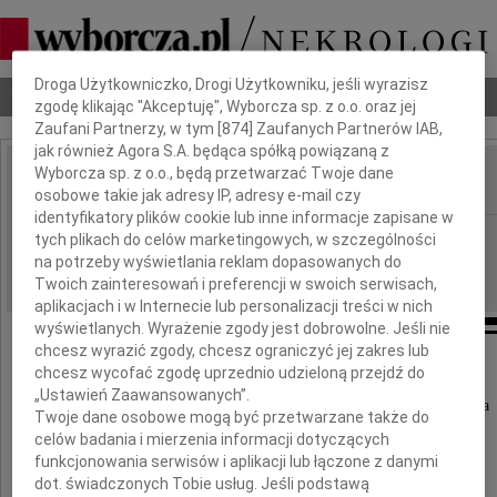
Dbamy o Twoją prywatność
Droga Użytkowniczko, Drogi Użytkowniku, jeśli wyrazisz
Nekrologi
Odeszli
Poradnik pogrzebowy
zgodę klikając "Akceptuję", Wyborcza sp. z o.o. oraz jej
Zaufani Partnerzy, w tym [
874
] Zaufanych Partnerów IAB,
jak również Agora S.A. będąca spółką powiązaną z
Wyborcza sp. z o.o., będą przetwarzać Twoje dane
osobowe takie jak adresy IP, adresy e-mail czy
IMIĘ I NAZWISKO:
identyfikatory plików cookie lub inne informacje zapisane w
Warszawa
REGION:
tych plikach do celów marketingowych, w szczególności
na potrzeby wyświetlania reklam dopasowanych do
20.03.2026
DATA EMISJI:
Twoich zainteresowań i preferencji w swoich serwisach,
aplikacjach i w Internecie lub personalizacji treści w nich
wyświetlanych. Wyrażenie zgody jest dobrowolne. Jeśli nie
chcesz wyrazić zgody, chcesz ograniczyć jej zakres lub
chcesz wycofać zgodę uprzednio udzieloną przejdź do
Łącząc się w bólu i żałobie,
„Ustawień Zaawansowanych”.
przekazujemy wyrazy głębokiego współczucia
Twoje dane osobowe mogą być przetwarzane także do
oraz słowa wsparcia
celów badania i mierzenia informacji dotyczących
funkcjonowania serwisów i aplikacji lub łączone z danymi
Katarzynie Lesińskiej
dot. świadczonych Tobie usług. Jeśli podstawą