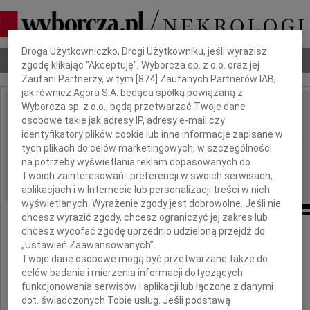
Dbamy o Twoją prywatność
Droga Użytkowniczko, Drogi Użytkowniku, jeśli wyrazisz
Nekrologi
Odeszli
Poradnik pogrzebowy
zgodę klikając "Akceptuję", Wyborcza sp. z o.o. oraz jej
Zaufani Partnerzy, w tym [
874
] Zaufanych Partnerów IAB,
jak również Agora S.A. będąca spółką powiązaną z
Wyborcza sp. z o.o., będą przetwarzać Twoje dane
Małgorzata Trębicka
osobowe takie jak adresy IP, adresy e-mail czy
IMIĘ I NAZWISKO:
identyfikatory plików cookie lub inne informacje zapisane w
tych plikach do celów marketingowych, w szczególności
Warszawa
REGION:
na potrzeby wyświetlania reklam dopasowanych do
23.03.2026
DATA EMISJI:
Twoich zainteresowań i preferencji w swoich serwisach,
aplikacjach i w Internecie lub personalizacji treści w nich
wyświetlanych. Wyrażenie zgody jest dobrowolne. Jeśli nie
chcesz wyrazić zgody, chcesz ograniczyć jej zakres lub
chcesz wycofać zgodę uprzednio udzieloną przejdź do
Z wielkim żalem
„Ustawień Zaawansowanych”.
Twoje dane osobowe mogą być przetwarzane także do
żegnamy
celów badania i mierzenia informacji dotyczących
funkcjonowania serwisów i aplikacji lub łączone z danymi
Panią
dot. świadczonych Tobie usług. Jeśli podstawą