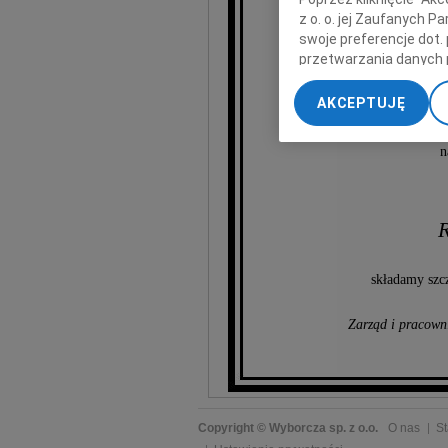
z o. o. jej Zaufanych 
swoje preferencje dot.
Tad
przetwarzania danych 
„Ustawienia zaawansow
AKCEPTUJĘ
Wieloletniego p
My, nasi Zaufani Part
dokładnych danych geol
n
Przechowywanie informa
treści, badnie odbiorcó
R
składamy szc
Zarząd i pracow
Copyright © Wyborcza sp. z o.o.
O nas
St