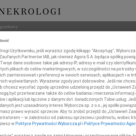
ogrzebowy
tność
Szukaj
z Drożdż
ogi Użytkowniku, jeśli wyrazisz zgodę klikając "Akceptuję", Wyborcza sp
Imię i na
 Zaufanych Partnerów IAB, jak również Agora S.A. będąca spółką powi
Twoje dane osobowe takie jak adresy IP, adresy e-mail czy identyfikato
 tych plikach do celów marketingowych, w szczególności na potrzeby 
 zainteresowań i preferencji w swoich serwisach, aplikacjach i w Int
w nich wyświetlanych. Wyrażenie zgody jest dobrowolne. Jeśli nie chce
INNE NE
 lub chcesz wycofać zgodę uprzednio udzieloną przejdź do „Ustawień
Eugen
gą być przetwarzane także do celów badania i mierzenia informacji
Z ogr
w i aplikacji lub łączone z danymi dot. świadczonych Tobie usług. Jeś
04.0
nych jest uzasadniony interes Wyborcza sp. z o.o., jej spółki powiąza
 smutkiem przyjęliśmy wiadomość o śmierci
Wyraz
masz prawo wyrazić sprzeciw. Aby to zrobić przejdź do „Ustawień Z
Andrz
istratorem – w zależności od zakresu sprzeciwu i podmiotu, wobec któ
dokto
dziesz w
Polityce Prywatności Wyborcza.pl
i
Polityce Prywatności Agor
05.0
Dr Ma
ceptuję" wyrażasz zgodę na zainstalowanie i przechowywanie plików t