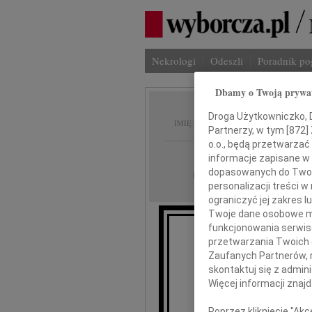
Nekrologi
Odeszli
Poradnik p
Dbamy o Twoją prywa
Tadeus
Droga Użytkowniczko, Dr
IMIĘ I NAZWISKO:
Partnerzy, w tym [
872
]
o.o., będą przetwarzać 
Warszawa
REGION:
informacje zapisane w
dopasowanych do Twoich
20.03.2026
DATA EMISJI:
personalizacji treści 
ograniczyć jej zakres
Twoje dane osobowe mo
funkcjonowania serwisó
przetwarzania Twoich da
Z wielkim żalem i
Zaufanych Partnerów, 
skontaktuj się z admin
Więcej informacji znaj
Poprzez kliknięcie "Ak