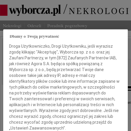
Nekrologi
Odeszli
Poradnik pogrzebowy
Dbamy o Twoją prywatność
Droga Użytkowniczko, Drogi Użytkowniku, jeśli wyrazisz
Eugeniusz Wyzner
IMIĘ I NAZWISKO:
zgodę klikając "Akceptuję", Wyborcza sp. z o.o. oraz jej
Zaufani Partnerzy, w tym [
872
] Zaufanych Partnerów IAB,
jak również Agora S.A. będąca spółką powiązaną z
Warszawa
REGION:
Wyborcza sp. z o.o., będą przetwarzać Twoje dane
19.03.2026
DATA EMISJI:
osobowe takie jak adresy IP, adresy e-mail czy
identyfikatory plików cookie lub inne informacje zapisane w
tych plikach do celów marketingowych, w szczególności
na potrzeby wyświetlania reklam dopasowanych do
Twoich zainteresowań i preferencji w swoich serwisach,
Z głębokim żalem przyjęliśmy wiadomość o śmier
aplikacjach i w Internecie lub personalizacji treści w nich
wyświetlanych. Wyrażenie zgody jest dobrowolne. Jeśli nie
chcesz wyrazić zgody, chcesz ograniczyć jej zakres lub
Ambasadora
chcesz wycofać zgodę uprzednio udzieloną przejdź do
„Ustawień Zaawansowanych”.