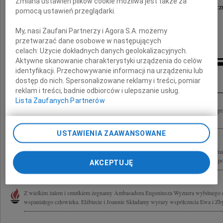
Zmiana ustawień plików cookie możliwa jest także za
Koleżanki i Koledzy z Ministerstwa Spraw Zagranicz
pomocą ustawień przeglądarki.
My, nasi Zaufani Partnerzy i Agora S.A. możemy
przetwarzać dane osobowe w następujących
celach:
Użycie dokładnych danych geolokalizacyjnych.
Aktywne skanowanie charakterystyki urządzenia do celów
identyfikacji. Przechowywanie informacji na urządzeniu lub
Inne kondolencje
dostęp do nich. Spersonalizowane reklamy i treści, pomiar
reklam i treści, badnie odbiorców i ulepszanie usług.
Lista Zaufanych Partnerów
Z wielkim żalem żegnam wieloletniego przyjaciela Dożywotniego Ambasadora Eug
przekazuję wyrazy głębokiego współczucia Tadeusz Barłowski
USTAWIENIA ZAAWANSOWANE
Z ogromnym smutkiem przyjęliśmy wiadomość o śmierci Nestora Polskiej Dyploma
Wyznera Żegnamy najwyższej klasy polskiego profesjonalnego dyplomatę drugiej p
AKCEPTUJĘ
Z wielkim żalem i smutkiem żegnamy Ambasadora Eugeniusza Wyznera wybitnego d
wspaniałego człowieka. Elżbiecie i Joannie Składamy wyrazy współczucia Ewa i Z