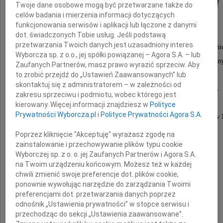
Eugeniusza Wyznera
Twoje dane osobowe mogą być przetwarzane także do
celów badania i mierzenia informacji dotyczących
funkcjonowania serwisów i aplikacji lub łączone z danymi
dyplomaty,
dot. świadczonych Tobie usług. Jeśli podstawą
przetwarzania Twoich danych jest uzasadniony interes
wieloletniego pracownika Ministerstwa Spraw Zagrani
Wyborcza sp. z o.o., jej spółki powiązanej – Agora S.A. – lub
oraz Sekretariatu Organizacji Narodów Zjednoczon
Zaufanych Partnerów, masz prawo wyrazić sprzeciw. Aby
to zrobić przejdź do „Ustawień Zaawansowanych” lub
Pełnił szereg odpowiedzialnych funkcji,
skontaktuj się z administratorem – w zależności od
w tym zastępcy Sekretarza Generalnego ONZ
zakresu sprzeciwu i podmiotu, wobec którego jest
i wiceministra spraw zagranicznych.
kierowany. Więcej informacji znajdziesz w
Polityce
Prywatności Wyborcza.pl
i
Polityce Prywatności Agora S.A.
Reprezentował Polskę jako Stały Przedstawiciel przy ONZ 
oraz przy Biurze ONZ w Genewie.
Poprzez kliknięcie "Akceptuję" wyrażasz zgodę na
zainstalowanie i przechowywanie plików typu cookie
Wyborczej sp. z o. o. jej Zaufanych Partnerów i Agora S.A.
na Twoim urządzeniu końcowym. Możesz też w każdej
Rodzinie i Bliskim
chwili zmienić swoje preferencje dot. plików cookie,
ponownie wywołując narzędzie do zarządzania Twoimi
preferencjami dot. przetwarzania danych poprzez
składamy wyrazy najgłębszego współczucia.
odnośnik „Ustawienia prywatności” w stopce serwisu i
przechodząc do sekcji „Ustawienia zaawansowane”.