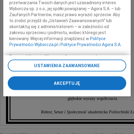
przetwarzania Twoich danych jest uzasadniony interes
Wyborcza sp. z o.o., jej spółki powiązanej – Agora S.A. – lub
Zaufanych Partnerów, masz prawo wyrazić sprzeciw. Aby
to zrobić przejdź do „Ustawień Zaawansowanych” lub
skontaktuj się z administratorem – w zależności od
zakresu sprzeciwu i podmiotu, wobec którego jest
prof. dr. hab. inż.
kierowany. Więcej informacji znajdziesz w
Polityce
Prywatności Wyborcza.pl
i
Polityce Prywatności Agora S.A.
Marka Trombskiego
Poprzez kliknięcie "Akceptuję" wyrażasz zgodę na
zainstalowanie i przechowywanie plików typu cookie
USTAWIENIA ZAAWANSOWANE
Wyborczej sp. z o. o. jej Zaufanych Partnerów i Agora S.A.
na Twoim urządzeniu końcowym. Możesz też w każdej
Rodzinie Pana Profesora
chwili zmienić swoje preferencje dot. plików cookie,
AKCEPTUJĘ
ponownie wywołując narzędzie do zarządzania Twoimi
preferencjami dot. przetwarzania danych poprzez
składamy
odnośnik „Ustawienia prywatności” w stopce serwisu i
głębokie wyrazy współczucia.
przechodząc do sekcji „Ustawienia zaawansowane”.
Zmiana ustawień plików cookie możliwa jest także za
Rektor, Senat i Społeczność akademicka Politechniki Ł
pomocą ustawień przeglądarki.
My, nasi Zaufani Partnerzy i Agora S.A. możemy