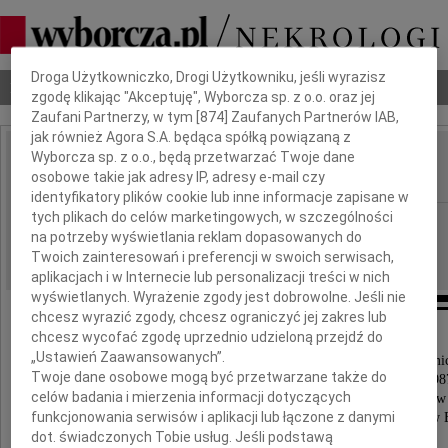
Dbamy o Twoją prywatność
Droga Użytkowniczko, Drogi Użytkowniku, jeśli wyrazisz
Nekrologi
Odeszli
Poradnik pogrzebowy
zgodę klikając "Akceptuję", Wyborcza sp. z o.o. oraz jej
Zaufani Partnerzy, w tym [
874
] Zaufanych Partnerów IAB,
jak również Agora S.A. będąca spółką powiązaną z
Wyborcza sp. z o.o., będą przetwarzać Twoje dane
Marek Trombski
IMIĘ I NAZWISKO:
osobowe takie jak adresy IP, adresy e-mail czy
identyfikatory plików cookie lub inne informacje zapisane w
tych plikach do celów marketingowych, w szczególności
cała Polska
REGION:
na potrzeby wyświetlania reklam dopasowanych do
19.03.2026
DATA EMISJI:
Twoich zainteresowań i preferencji w swoich serwisach,
aplikacjach i w Internecie lub personalizacji treści w nich
wyświetlanych. Wyrażenie zgody jest dobrowolne. Jeśli nie
chcesz wyrazić zgody, chcesz ograniczyć jej zakres lub
chcesz wycofać zgodę uprzednio udzieloną przejdź do
Z wielkim żalem żegnamy
„Ustawień Zaawansowanych”.
wybitnego Naukowca, oddanego Nauczyciela Akademic
Twoje dane osobowe mogą być przetwarzane także do
Prorektora Politechniki Łódzkiej ds. Filii w Bielsku-Białej w latach 1
celów badania i mierzenia informacji dotyczących
Prodziekana Wydziału Mechanicznego ds. Filii w Bielsku-Białej w
funkcjonowania serwisów i aplikacji lub łączone z danymi
Pierwszego Rektora Akademii Techniczno-Humanistycznej w Bi
Doktora honoris causa Politechniki Łódzkiej
dot. świadczonych Tobie usług. Jeśli podstawą