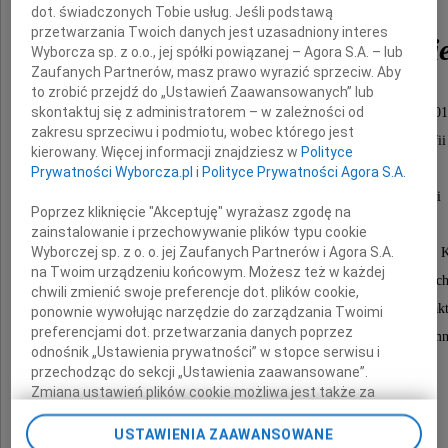
dot. świadczonych Tobie usług. Jeśli podstawą
przetwarzania Twoich danych jest uzasadniony interes
dr. Jarosława Podgórski
Wyborcza sp. z o.o., jej spółki powiązanej – Agora S.A. – lub
Zaufanych Partnerów, masz prawo wyrazić sprzeciw. Aby
to zrobić przejdź do „Ustawień Zaawansowanych” lub
skontaktuj się z administratorem – w zależności od
zatrudnionego w naszej uczelni w latach 1969-201
zakresu sprzeciwu i podmiotu, wobec którego jest
początkowo w Katedrze Statystyki i Demografii
kierowany. Więcej informacji znajdziesz w
Polityce
na Wydziale Finansów i Statystyki SGPiS,
Prywatności Wyborcza.pl
i
Polityce Prywatności Agora S.A.
następnie w Instytucie Statystyki i Demografii
Poprzez kliknięcie "Akceptuję" wyrażasz zgodę na
w Kolegium Analiz Ekonomicznych SGH,
zainstalowanie i przechowywanie plików typu cookie
Wyborczej sp. z o. o. jej Zaufanych Partnerów i Agora S.A.
odznaczonego Złotym Krzyżem Zasługi i Medalem 
na Twoim urządzeniu końcowym. Możesz też w każdej
Żegnamy świetnego znawcę metod statystycznych
chwili zmienić swoje preferencje dot. plików cookie,
badacza warunków życia ludności i cenionego dydak
ponownie wywołując narzędzie do zarządzania Twoimi
preferencjami dot. przetwarzania danych poprzez
bardzo życzliwą i otwartą osobę o niezwykłej skromn
odnośnik „Ustawienia prywatności” w stopce serwisu i
przechodząc do sekcji „Ustawienia zaawansowane”.
Zmiana ustawień plików cookie możliwa jest także za
pomocą ustawień przeglądarki.
USTAWIENIA ZAAWANSOWANE