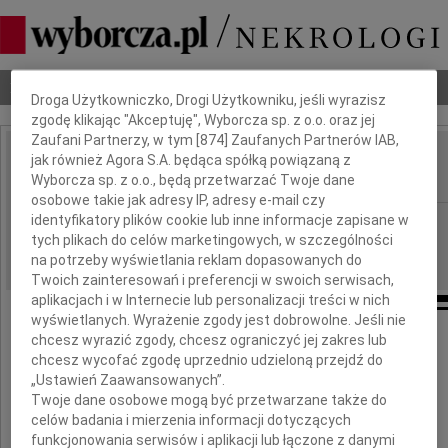
Dbamy o Twoją prywatność
Nekrologi
Odeszli
Poradnik pogrzebowy
Droga Użytkowniczko, Drogi Użytkowniku, jeśli wyrazisz
zgodę klikając "Akceptuję", Wyborcza sp. z o.o. oraz jej
Zaufani Partnerzy, w tym [
874
] Zaufanych Partnerów IAB,
jak również Agora S.A. będąca spółką powiązaną z
Jarosław Podgórski
IMIĘ I NAZWISKO:
Wyborcza sp. z o.o., będą przetwarzać Twoje dane
osobowe takie jak adresy IP, adresy e-mail czy
identyfikatory plików cookie lub inne informacje zapisane w
Warszawa
REGION:
tych plikach do celów marketingowych, w szczególności
18.03.2026
DATA EMISJI:
na potrzeby wyświetlania reklam dopasowanych do
Twoich zainteresowań i preferencji w swoich serwisach,
aplikacjach i w Internecie lub personalizacji treści w nich
wyświetlanych. Wyrażenie zgody jest dobrowolne. Jeśli nie
chcesz wyrazić zgody, chcesz ograniczyć jej zakres lub
Rektor i Senat
chcesz wycofać zgodę uprzednio udzieloną przejdź do
Szkoły Głównej Handlowej w Warszawie
„Ustawień Zaawansowanych”.
Twoje dane osobowe mogą być przetwarzane także do
wraz z całą społecznością
celów badania i mierzenia informacji dotyczących
z największym żalem żegnają
funkcjonowania serwisów i aplikacji lub łączone z danymi