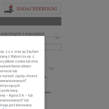
 nekrologów i wspomnień
zwisko lub numer ogłoszenia:
. z o.o. oraz jej Zaufani
+ szukanie zaawansowane
ązaną z Wyborcza sp. z
ry plików cookie lub inne
KROLOGI
wyświetlania reklam
ernecie lub
iusz Butruk
05.08.2026
Warszawa
sz wyrazić zgody, chcesz
omnym żalem przyjęliśmy wiadomość o...
 Zaawansowanych”.
8.2026
Warszawa
 dotyczących
y współczucia z powodu śmierci...
li podstawą
ej Piotr Gołaszewski
05.08.2026
Warszawa
nej – Agora S.A. – lub
r nauk technicznych Andrzej Piotr...
aawansowanych” lub
8.2026
Warszawa
rego jest kierowany.
tyldzie Mielcarskiej, najszczersze...