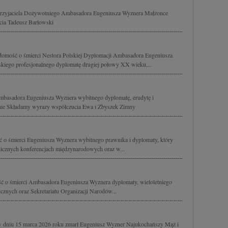
 przyjaciela Dożywotniego Ambasadora Eugeniusza Wyznera Małżonce
cia Tadeusz Barłowski
omość o śmierci Nestora Polskiej Dyplomacji Ambasadora Eugeniusza
kiego profesjonalnego dyplomatę drugiej połowy XX wieku,...
mbasadora Eugeniusza Wyznera wybitnego dyplomatę, erudytę i
annie Składamy wyrazy współczucia Ewa i Zbyszek Zimny
 o śmierci Eugeniusza Wyznera wybitnego prawnika i dyplomaty, który
licznych konferencjach międzynarodowych oraz w...
ć o śmierci Ambasadora Eugeniusza Wyznera dyplomaty, wieloletniego
znych oraz Sekretariatu Organizacji Narodów...
 dniu 15 marca 2026 roku zmarł Eugeniusz Wyzner Najukochańszy Mąż i