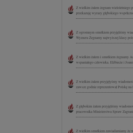
Z wielkim żalem żegnam wieloletniego
przekazuję wyrazy głębokiego współczu
Z ogromnym smutkiem przyjęliśmy wiad
Wyznera Żegnamy najwyższej klasy pols
Z wielkim żalem i smutkiem żegnamy A
wspaniałego człowieka. Elżbiecie i Jo
Z wielkim żalem przyjęłyśmy wiadomość
zawsze godnie reprezentował Polskę na 
Z głębokim żalem przyjęliśmy wiadomoś
pracownika Ministerstwa Spraw Zagranic
Z wielkim smutkiem zawiadamiamy że w