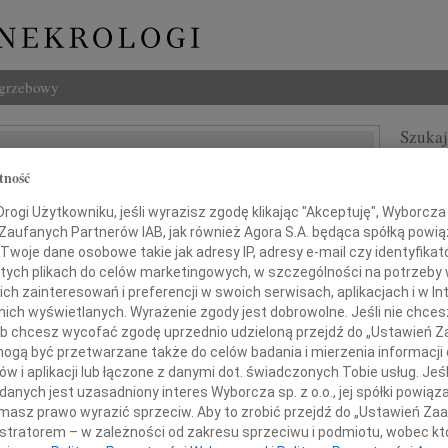
ogrzebowy
Szukaj
usz Wyzner
Imię i na
tność
ogi Użytkowniku, jeśli wyrazisz zgodę klikając "Akceptuję", Wyborcza sp
 Zaufanych Partnerów IAB, jak również Agora S.A. będąca spółką powi
Twoje dane osobowe takie jak adresy IP, adresy e-mail czy identyfikato
INNE NE
 tych plikach do celów marketingowych, w szczególności na potrzeby 
 zainteresowań i preferencji w swoich serwisach, aplikacjach i w Int
Eugen
w nich wyświetlanych. Wyrażenie zgody jest dobrowolne. Jeśli nie chce
Z ogr
 lub chcesz wycofać zgodę uprzednio udzieloną przejdź do „Ustawień
04.0
gą być przetwarzane także do celów badania i mierzenia informacji
dszedł wspaniały Człowiek
Wyraz
w i aplikacji lub łączone z danymi dot. świadczonych Tobie usług. Jeś
Andrz
nych jest uzasadniony interes Wyborcza sp. z o.o., jej spółki powiąza
dokto
masz prawo wyrazić sprzeciw. Aby to zrobić przejdź do „Ustawień Z
05.0
istratorem – w zależności od zakresu sprzeciwu i podmiotu, wobec któ
Dr Ma