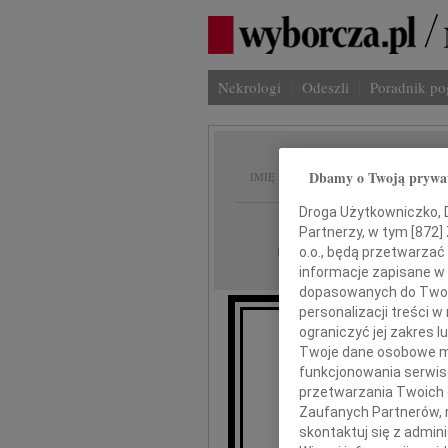
Nekrologi
Odeszli
Poradnik p
Eugeni
Dbamy o Twoją prywa
IMIĘ I NAZWISKO:
Droga Użytkowniczko, Dr
Warszawa
REGION:
Partnerzy, w tym [
872
]
17.03.2026
DATA EMISJI:
o.o., będą przetwarzać 
informacje zapisane w
dopasowanych do Twoich
personalizacji treści 
ograniczyć jej zakres
Twoje dane osobowe mo
O
funkcjonowania serwisó
przetwarzania Twoich da
Zaufanych Partnerów, 
skontaktuj się z admin