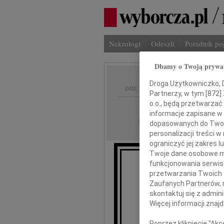
Nekrologi
Odeszli
Poradnik p
Dbamy o Twoją prywa
Droga Użytkowniczko, Dr
IMIĘ I NAZWISKO:
Partnerzy, w tym [
872
]
o.o., będą przetwarzać 
Kraków
REGION:
informacje zapisane w
23.09.2010
DATA EMISJI:
dopasowanych do Twoich
personalizacji treści 
ograniczyć jej zakres
Twoje dane osobowe mo
funkcjonowania serwisó
Leszko
przetwarzania Twoich da
Zaufanych Partnerów, 
skontaktuj się z admin
wyrazy głęb
Więcej informacji znaj
Poprzez kliknięcie "Ak