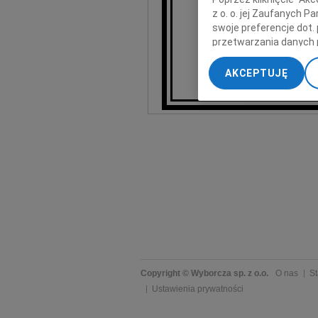
Ma
z o. o. jej Zaufanych 
swoje preferencje dot.
przetwarzania danych 
„Ustawienia zaawansow
AKCEPTUJĘ
My, nasi Zaufani Part
dokładnych danych geol
Przechowywanie informa
treści, badnie odbiorcó
Copyright © Wyborcza sp. z o.o.
O nas
St
Ustawienia prywatności