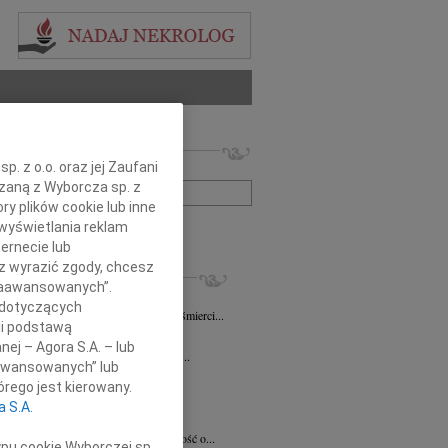
 nekrologów i wspomnień
. z o.o. oraz jej Zaufani
zwisko lub numer ogłoszenia:
ązaną z Wyborcza sp. z
ry plików cookie lub inne
wyświetlania reklam
+ szukanie zaawansowane
ernecie lub
sz wyrazić zgody, chcesz
KROLOGI
 Zaawansowanych”.
iew Święch
07.08.2026
Kraków
 dotyczących
ym smutkiem przyjąłem wiadomość o śmierci...
li podstawą
7.2026
Kraków
nej – Agora S.A. – lub
Jackowi Gryzło Wiceprezesowi Areny...
aawansowanych” lub
ina Witek
20.07.2026
Kraków
rego jest kierowany.
bokim smutkiem i żalem przyjęliśmy...
a S.A.
a Słowińska
20.07.2026
Kraków
rzymim smutkiem przyjęliśmy wiadomość o...
ypu cookie Wyborczej sp.