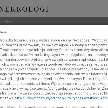
ogrzebowy
tność
Szukaj
ogi Użytkowniku, jeśli wyrazisz zgodę klikając "Akceptuję", Wyborcza sp
Imię i na
 Zaufanych Partnerów IAB, jak również Agora S.A. będąca spółką powi
Twoje dane osobowe takie jak adresy IP, adresy e-mail czy identyfikato
 tych plikach do celów marketingowych, w szczególności na potrzeby 
 zainteresowań i preferencji w swoich serwisach, aplikacjach i w Int
w nich wyświetlanych. Wyrażenie zgody jest dobrowolne. Jeśli nie chce
INNE NE
 lub chcesz wycofać zgodę uprzednio udzieloną przejdź do „Ustawień
Zbign
gą być przetwarzane także do celów badania i mierzenia informacji
Z duż
w i aplikacji lub łączone z danymi dot. świadczonych Tobie usług. Jeś
24.0
wi i Krystynie Mikosom
nych jest uzasadniony interes Wyborcza sp. z o.o., jej spółki powiąza
Panu 
masz prawo wyrazić sprzeciw. Aby to zrobić przejdź do „Ustawień Z
Karol
istratorem – w zależności od zakresu sprzeciwu i podmiotu, wobec któ
okiego współczucia z powodu śmierci
Z głę
dziesz w
Polityce Prywatności Wyborcza.pl
i
Polityce Prywatności Agor
Joann
Z olb
ceptuję" wyrażasz zgodę na zainstalowanie i przechowywanie plików t