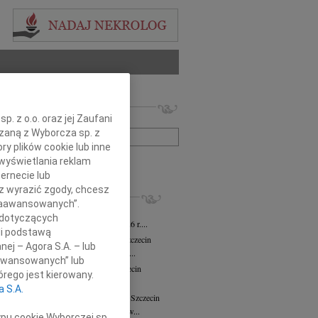
 nekrologów i wspomnień
. z o.o. oraz jej Zaufani
zwisko lub numer ogłoszenia:
ązaną z Wyborcza sp. z
ry plików cookie lub inne
wyświetlania reklam
+ szukanie zaawansowane
ernecie lub
sz wyrazić zgody, chcesz
KROLOGI
 Zaawansowanych”.
ław Wierzbicki
03.08.2026
Szczecin
 dotyczących
em zawiadamiamy, że w dniu 25.07.2026 r....
li podstawą
ława Włodarczak-Siuda
29.07.2026
Szczecin
nej – Agora S.A. – lub
bokim żalem zawiadamiamy, że dnia 26...
aawansowanych” lub
sław Strabel
wiek: 90
20.07.2026
Szczecin
rego jest kierowany.
 sercach bliskich żyje, nie umiera"...
a S.A.
 Nekanda-Trepka
wiek: 80
04.05.2026
Szczecin
26 kwietnia 2026 roku odeszła do nas w...
ypu cookie Wyborczej sp.