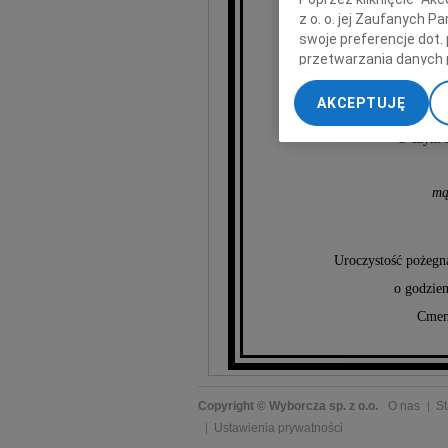
M
z o. o. jej Zaufanych 
swoje preferencje dot.
przetwarzania danych 
„Ustawienia zaawansow
AKCEPTUJĘ
My, nasi Zaufani Part
dokładnych danych geol
O czym z
Przechowywanie informa
treści, badnie odbiorcó
mą
Uroczystość pożegna
o godzien
Cment
Copyright © Wyborcza sp. z o.o.
O nas
St
Ustawienia prywatności