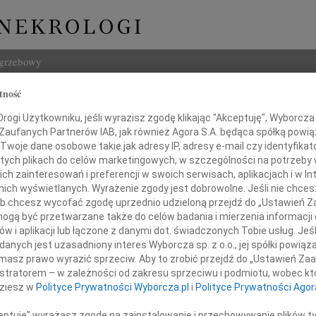
ogrzebowy
tność
Szukaj
Stępień
ogi Użytkowniku, jeśli wyrazisz zgodę klikając "Akceptuję", Wyborcza sp
Imię i na
 Zaufanych Partnerów IAB, jak również Agora S.A. będąca spółką powi
Twoje dane osobowe takie jak adresy IP, adresy e-mail czy identyfikato
 tych plikach do celów marketingowych, w szczególności na potrzeby 
 zainteresowań i preferencji w swoich serwisach, aplikacjach i w Int
w nich wyświetlanych. Wyrażenie zgody jest dobrowolne. Jeśli nie chce
INNE NE
 lub chcesz wycofać zgodę uprzednio udzieloną przejdź do „Ustawień
Bogus
gą być przetwarzane także do celów badania i mierzenia informacji
Z żal
w i aplikacji lub łączone z danymi dot. świadczonych Tobie usług. Jeś
Miros
nych jest uzasadniony interes Wyborcza sp. z o.o., jej spółki powiąza
awiadamiamy, że dnia 17 września 2010 roku
Z głę
masz prawo wyrazić sprzeciw. Aby to zrobić przejdź do „Ustawień Z
Stani
zmarła
istratorem – w zależności od zakresu sprzeciwu i podmiotu, wobec któ
"Kto w
dziesz w
Polityce Prywatności Wyborcza.pl
i
Polityce Prywatności Agor
Maria
Dnia 
ceptuję" wyrażasz zgodę na zainstalowanie i przechowywanie plików t