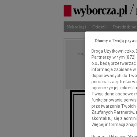
Nekrologi
Odeszli
Poradnik p
Dbamy o Twoją prywa
Maria 
Droga Użytkowniczko, Dr
IMIĘ I NAZWISKO:
Partnerzy, w tym [
872
]
o.o., będą przetwarzać 
Szczecin
REGION:
informacje zapisane w
dopasowanych do Twoich
22.09.2010
DATA EMISJI:
personalizacji treści 
ograniczyć jej zakres
Twoje dane osobowe mo
funkcjonowania serwisó
przetwarzania Twoich da
Z głębokim żalem z
Zaufanych Partnerów, 
skontaktuj się z admin
Więcej informacji znaj
Poprzez kliknięcie "Ak