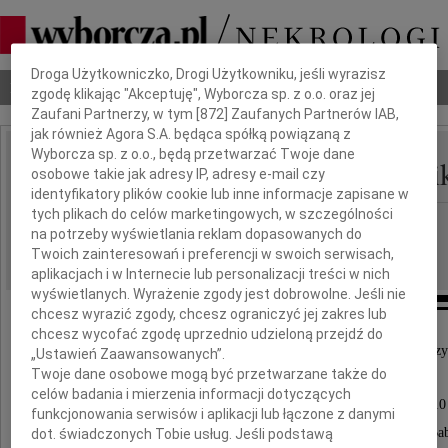
Dbamy o Twoją prywatność
Droga Użytkowniczko, Drogi Użytkowniku, jeśli wyrazisz
Nekrologi
Odeszli
Poradnik pogrzebowy
zgodę klikając "Akceptuję", Wyborcza sp. z o.o. oraz jej
Zaufani Partnerzy, w tym [
872
] Zaufanych Partnerów IAB,
jak również Agora S.A. będąca spółką powiązaną z
Wyborcza sp. z o.o., będą przetwarzać Twoje dane
Danuta Bogdania Wolni
osobowe takie jak adresy IP, adresy e-mail czy
IMIĘ I NAZWISKO:
identyfikatory plików cookie lub inne informacje zapisane w
tych plikach do celów marketingowych, w szczególności
Szczecin
REGION:
na potrzeby wyświetlania reklam dopasowanych do
22.09.2010
DATA EMISJI:
Twoich zainteresowań i preferencji w swoich serwisach,
aplikacjach i w Internecie lub personalizacji treści w nich
wyświetlanych. Wyrażenie zgody jest dobrowolne. Jeśli nie
chcesz wyrazić zgody, chcesz ograniczyć jej zakres lub
chcesz wycofać zgodę uprzednio udzieloną przejdź do
"Nie umiera ten, kto trwa w pamięci i sercach nasz
„Ustawień Zaawansowanych”.
Twoje dane osobowe mogą być przetwarzane także do
celów badania i mierzenia informacji dotyczących
Z bólem zawiadamiamy, że w dniu 21 września 2010
funkcjonowania serwisów i aplikacji lub łączone z danymi
odeszła od nas na zawsze nasza kochana Mama i Ba
dot. świadczonych Tobie usług. Jeśli podstawą