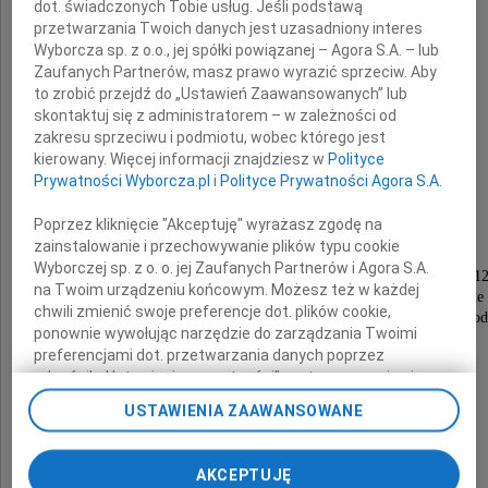
Helena z Potockich
dot. świadczonych Tobie usług. Jeśli podstawą
przetwarzania Twoich danych jest uzasadniony interes
Wyborcza sp. z o.o., jej spółki powiązanej – Agora S.A. – lub
von Mauberg
Zaufanych Partnerów, masz prawo wyrazić sprzeciw. Aby
to zrobić przejdź do „Ustawień Zaawansowanych” lub
skontaktuj się z administratorem – w zależności od
córka Romana Potockiego z Antonin
zakresu sprzeciwu i podmiotu, wobec którego jest
kierowany. Więcej informacji znajdziesz w
Polityce
zmarła w Warszawie w wieku 92 lat
Prywatności Wyborcza.pl
i
Polityce Prywatności Agora S.A.
dnia 10 stycznia 2026 roku
Poprzez kliknięcie "Akceptuję" wyrażasz zgodę na
zainstalowanie i przechowywanie plików typu cookie
Msza święta żałobna celebrowana będzie
Wyborczej sp. z o. o. jej Zaufanych Partnerów i Agora S.A.
w poniedziałek 26 stycznia 2026 roku o godzinie 1
na Twoim urządzeniu końcowym. Możesz też w każdej
w Kościele Sióstr Wizytek przy ul. Krakowskie Przedmieści
chwili zmienić swoje preferencje dot. plików cookie,
pogrzeb na Cmentarzu Powązkowskim rozpocznie się o god
ponownie wywołując narzędzie do zarządzania Twoimi
VI brama od ul. Ostroroga
preferencjami dot. przetwarzania danych poprzez
odnośnik „Ustawienia prywatności” w stopce serwisu i
przechodząc do sekcji „Ustawienia zaawansowane”.
o czym ze smutkiem zawiadamia
USTAWIENIA ZAAWANSOWANE
Zmiana ustawień plików cookie możliwa jest także za
pomocą ustawień przeglądarki.
Rodzina i grono przyjaciół z Łancuta
AKCEPTUJĘ
My, nasi Zaufani Partnerzy i Agora S.A. możemy