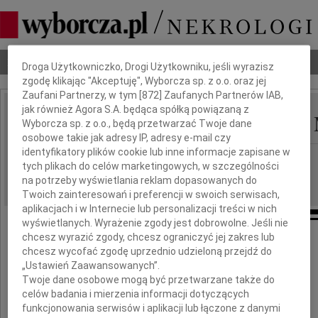
Dbamy o Twoją prywatność
Nekrologi
Odeszli
Poradnik pogrzebowy
Droga Użytkowniczko, Drogi Użytkowniku, jeśli wyrazisz
zgodę klikając "Akceptuję", Wyborcza sp. z o.o. oraz jej
Zaufani Partnerzy, w tym [
872
] Zaufanych Partnerów IAB,
jak również Agora S.A. będąca spółką powiązaną z
Helena z Potockich von
Wyborcza sp. z o.o., będą przetwarzać Twoje dane
IMIĘ I NAZWISKO:
osobowe takie jak adresy IP, adresy e-mail czy
identyfikatory plików cookie lub inne informacje zapisane w
Warszawa
REGION:
tych plikach do celów marketingowych, w szczególności
21.01.2026
DATA EMISJI:
na potrzeby wyświetlania reklam dopasowanych do
Twoich zainteresowań i preferencji w swoich serwisach,
aplikacjach i w Internecie lub personalizacji treści w nich
wyświetlanych. Wyrażenie zgody jest dobrowolne. Jeśli nie
chcesz wyrazić zgody, chcesz ograniczyć jej zakres lub
chcesz wycofać zgodę uprzednio udzieloną przejdź do
„Ustawień Zaawansowanych”.
Twoje dane osobowe mogą być przetwarzane także do
celów badania i mierzenia informacji dotyczących
funkcjonowania serwisów i aplikacji lub łączone z danymi