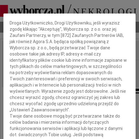
Dbamy o Twoją prywatność
Droga Użytkowniczko, Drogi Użytkowniku, jeśli wyrazisz
Nekrologi
Odeszli
Poradnik pogrzebowy
zgodę klikając "Akceptuję", Wyborcza sp. z o.o. oraz jej
Zaufani Partnerzy, w tym [
872
] Zaufanych Partnerów IAB,
jak również Agora S.A. będąca spółką powiązaną z
Wyborcza sp. z o.o., będą przetwarzać Twoje dane
osobowe takie jak adresy IP, adresy e-mail czy
IMIĘ I NAZWISKO:
identyfikatory plików cookie lub inne informacje zapisane w
Wrocław
tych plikach do celów marketingowych, w szczególności
REGION:
na potrzeby wyświetlania reklam dopasowanych do
21.09.2010
DATA EMISJI:
Twoich zainteresowań i preferencji w swoich serwisach,
aplikacjach i w Internecie lub personalizacji treści w nich
wyświetlanych. Wyrażenie zgody jest dobrowolne. Jeśli nie
chcesz wyrazić zgody, chcesz ograniczyć jej zakres lub
chcesz wycofać zgodę uprzednio udzieloną przejdź do
Szczere i serdeczne wyrazy współczucia
„Ustawień Zaawansowanych”.
składamy naszemu Koledze
Twoje dane osobowe mogą być przetwarzane także do
celów badania i mierzenia informacji dotyczących
funkcjonowania serwisów i aplikacji lub łączone z danymi
adw. Zbigniewowi Królowi
dot. świadczonych Tobie usług. Jeśli podstawą