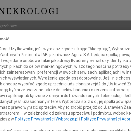
ogrzebowy
tność
Szukaj
Zych
ogi Użytkowniku, jeśli wyrazisz zgodę klikając "Akceptuję", Wyborcza sp
Imię i na
 Zaufanych Partnerów IAB, jak również Agora S.A. będąca spółką powi
Twoje dane osobowe takie jak adresy IP, adresy e-mail czy identyfikato
 tych plikach do celów marketingowych, w szczególności na potrzeby 
 zainteresowań i preferencji w swoich serwisach, aplikacjach i w Int
w nich wyświetlanych. Wyrażenie zgody jest dobrowolne. Jeśli nie chce
INNE NE
 lub chcesz wycofać zgodę uprzednio udzieloną przejdź do „Ustawień
Barba
gą być przetwarzane także do celów badania i mierzenia informacji
Z głę
w i aplikacji lub łączone z danymi dot. świadczonych Tobie usług. Jeś
Lucyn
nych jest uzasadniony interes Wyborcza sp. z o.o., jej spółki powiąza
Nasze
alem przyjęliśmy wiadomość o śmierci
masz prawo wyrazić sprzeciw. Aby to zrobić przejdź do „Ustawień Z
06.0
istratorem – w zależności od zakresu sprzeciwu i podmiotu, wobec któ
Annie
dziesz w
Polityce Prywatności Wyborcza.pl
i
Polityce Prywatności Agor
 dra hab. Adama Zycha
31.0
Panu 
ceptuję" wyrażasz zgodę na zainstalowanie i przechowywanie plików t