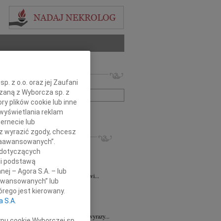
 nekrologów i wspomnień
. z o.o. oraz jej Zaufani
zwisko lub numer ogłoszenia:
ązaną z Wyborcza sp. z
ry plików cookie lub inne
wyświetlania reklam
+ szukanie zaawansowane
ernecie lub
sz wyrazić zgody, chcesz
KROLOGI
 Zaawansowanych”.
ra Korony
07.08.2026
Wrocław
 dotyczących
bokim żalem i smutkiem przyjęliśmy...
li podstawą
a Wróbel
06.08.2026
Wrocław
nej – Agora S.A. – lub
mu Przyjacielowi Michałowi Łuczakowi...
aawansowanych” lub
8.2026
Wrocław
rego jest kierowany.
 Ciskowskiej wyrazy najgłębszego...
a S.A.
7.2026
Wrocław
Sędziemu Januszowi Kaspryszynowi wyrazy...
ypu cookie Wyborczej sp.