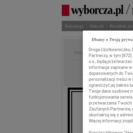
Nekrologi
Odeszli
Poradnik p
Dbamy o Twoją prywa
Adam 
Droga Użytkowniczko, Dr
IMIĘ I NAZWISKO:
Partnerzy, w tym [
872
]
o.o., będą przetwarzać 
Wrocław
REGION:
informacje zapisane w
dopasowanych do Twoich
15.01.2026
DATA EMISJI:
personalizacji treści 
ograniczyć jej zakres
Twoje dane osobowe mo
funkcjonowania serwisó
przetwarzania Twoich da
Z głębokim ż
Zaufanych Partnerów, 
skontaktuj się z admin
Więcej informacji znaj
Pana prof.
Poprzez kliknięcie "Ak