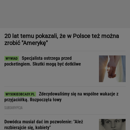
Specjalista ostrzega przed
pocketingiem. Skutki mogą być dotkliwe
Zdecydowaliśmy się na wspólne wakacje z
przyjaciółką. Rozpoczęła łowy
SUBSKRYPCJA
Dowódca musiał dać im pozwolenie: "Ależ
rozbierajcie się, kobiety"
Dom, do którego nie dało się wejść. Przekroczyłam próg
mediolańskiego apartamentu Osvalda Borsaniego
"Patrz w talerz, a nie w cycki".