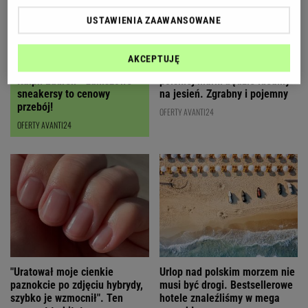
USTAWIENIA ZAAWANSOWANE
AKCEPTUJĘ
Czyszczenie magazynów
Ten karmelowy kuferek od
Ralph Lauren - zamszowe
polskiej marki będzie idealny
sneakersy to cenowy
na jesień. Zgrabny i pojemny
przebój!
OFERTY AVANTI24
OFERTY AVANTI24
"Uratował moje cienkie
Urlop nad polskim morzem nie
paznokcie po zdjęciu hybrydy,
musi być drogi. Bestsellerowe
szybko je wzmocnił". Ten
hotele znaleźliśmy w mega