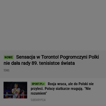
Nie ma wątpliwości, że to nowy król
segmentu. I jeszcze ta oferta - WOW! X3 z
Bawarii robi szał na drogach
MATERIAŁ PROMOCYJNY
Kolejny kolarski fenomen. To już
jest poziom Pogacara
SUBSKRYPCJA
Niewiadoma-Phinney wygrywa królewski etap
Tour de France! Kosmiczna jazda Polki