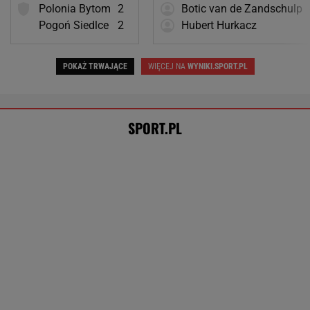
Sensacja w Toronto! Pogromczyni Polki
nie dała rady 89. tenisistce świata
TENIS
Rosja wraca, ale do Polski nie
przyleci. Polscy siatkarze reagują. "Nie
rozumiem"
SUBSKRYPCJA
Tysiące osób zrobi to we wrześniu. Powód
może cię zaskoczyć
MATERIAŁ PROMOCYJNY,
18+