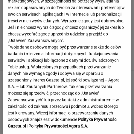
marketingowych, w szczególności na potrzeby wyświetlania
reklam dopasowanych do Twoich zainteresowań i preferencji w
swoich serwisach, aplikacjach i w Internecie lub personalizacji
Decyzja Lewej wywołała burzę.
treści w nich wyświetlanych. Wyrażenie zgody jest dobrowolne.
Zając ma jasne zdanie o wyjazdach bez dzieci
Jeśli nie chcesz wyrazić zgody, chcesz ograniczyć jej zakres lub
chcesz wycofać zgodę uprzednio udzieloną przejdź do
„Ustawień Zaawansowanych”.
"Pionowe miasto" będzie mieć 140 metrów.
Twoje dane osobowe mogą być przetwarzane także do celów
Jego wnętrze robi wrażenie
badania i mierzenia informacji dotyczących funkcjonowania
serwisów i aplikacji lub łączone z danymi dot. świadczonych
Tobie usług. W określonych przypadkach przetwarzanie
danych nie wymaga zgody i odbywa się w oparciu o
Dzisiejszy copiątkowy quiz wiedzy nie zostawi
uzasadniony interes Gazeta.pl, jej spółki powiązanej – Agora
na tobie suchej nitki!
S.A. – lub Zaufanych Partnerów. Takiemu przetwarzaniu
możesz się sprzeciwić, przechodząc do „Ustawień
Zaawansowanych” lub przez kontakt z administratorem – w
zależności od zakresu sprzeciwu i podmiotu, wobec którego
Nie czekaj, aż będzie za późno. To może
jest kierowany. Więcej informacji o przetwarzaniu danych
oznaczać, że szkoła przestała służyć dziecku
osobowych znajdziesz w dokumencie
Polityka Prywatności
MATERIAŁ PROMOCYJNY
Gazeta.pl
i
Polityka Prywatności Agora S.A.