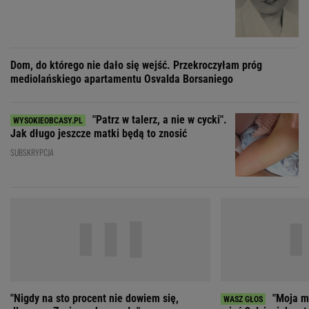
Jak długo jeszcze matki będą to znosić
SUBSKRYPCJA
"Nigdy na sto procent nie dowiem się,
"Moja ma
dlaczego Zosia zachorowała"
mieć 3 dzieci, bo st
ZOBACZ WSZYSTKIE
Wybierz miasto
PEŁNA POGODA