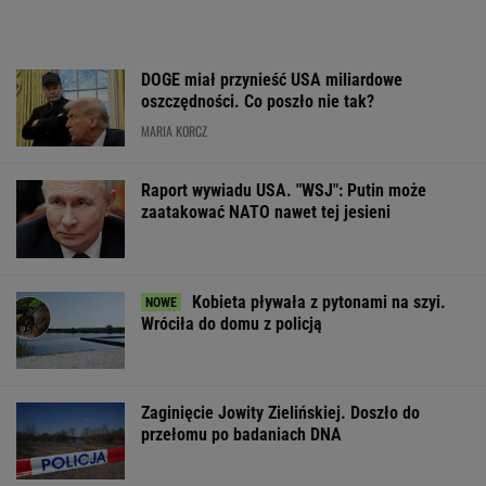
WSPÓŁPRACA PŁATNA Z WYBORCZA.PL
ZROZUM, POZNAJ, ODKRYWAJ
SEKCJA Z SUBSKRYPCJĄ
Cały świat uczy się od Ukraińców prowadzenia
wojny. Tylko nie Polacy
Anna Czartoryska-Niemczycka: Dla mnie to
nie miejsce na wakacje. To drugi dom
Jeśli unikniesz tych trzech rzeczy, opóźnisz
starczą demencję o 13 lat
Więcej niż dobra kupa. Błonnik dba też o
mózg