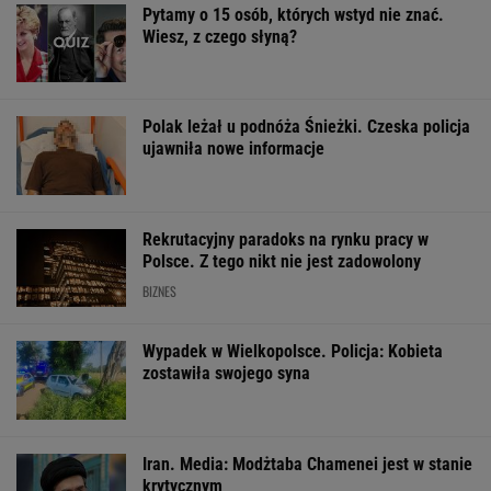
Sandały Keen to synonim wakacyjnego
komfortu - teraz tańsze o niemal 100 zł
OFERTY AVANTI24
Pustki w kurorcie nad
Rozpoznasz tych
morzem. "Z roku na
wybitnych aktorów
Wachowicz wraz
rok turystów jest coraz
PRL-u? Wszyscy mylą
Kurzopkami po
mniej"
się w 8. pytaniu
się z "halo tu po
Mówi o zaskocz