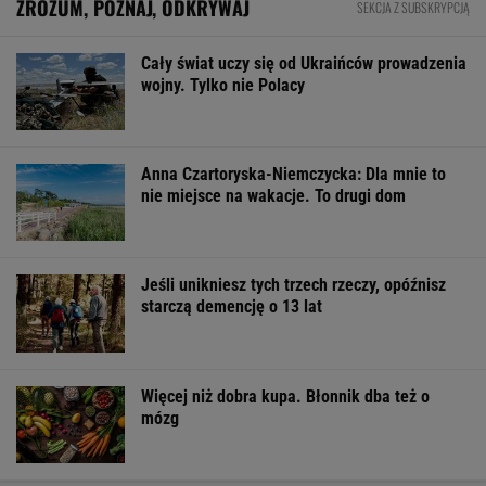
BIZNES
Pierwszy etap GAT zakończony. To
strategiczna inwestycja dla polskiego
eksportu
MATERIAŁ PROMOCYJNY
"Pionowe miasto" będzie mieć 140 metrów.
Jego wnętrze robi wrażenie
BIZNES