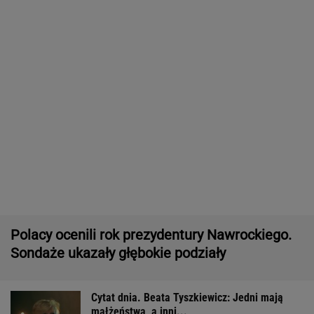
WIADOMOŚCI
Ważna decyzja ws. sankcji dla Rosji.
Amerykański Senat zagłosował
Pytamy o 15 osób, których wstyd nie znać.