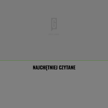
NAJCHĘTNIEJ CZYTANE
Polacy ocenili rok prezydentury Nawrockiego.
Sondaże ukazały głębokie podziały
Cytat dnia. Beata Tyszkiewicz: Jedni mają
małżeństwa, a inni...