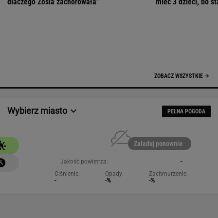
Załaduj ponownie
Jakość powietrza:
-
Ciśnienie:
Opady:
Zachmurzenie:
-
-%
-%