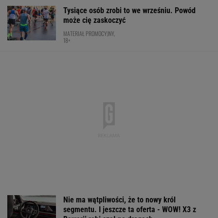
KOLARSTWO
Polka próbowała przepłynąć Bałtyk wpław.
Oto do czego to doprowadziło
PŁYWANIE
Wnętrze? Klasa światowa. Jazda? Uzależnia.
Ta perełka z Bawarii to czysta perfekcja!
MATERIAŁ PROMOCYJNY
Cały świat widział, jak Switolina potraktowała
rywalkę po meczu
TENIS