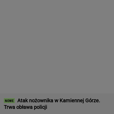
DOGE miał przynieść USA miliardowe
oszczędności. Co poszło nie tak?
MARIA KORCZ
Raport wywiadu USA. "WSJ": Putin może
zaatakować NATO nawet tej jesieni
Kobieta pływała z pytonami na szyi.
Wróciła do domu z policją
Zaginięcie Jowity Zielińskiej. Doszło do
przełomu po badaniach DNA