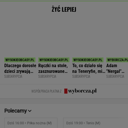
Pogoń Siedlce
2
Hubert Hurkacz
POKAŻ TRWAJĄCE
WIĘCEJ NA
WYNIKI.SPORT.PL
SPORT.PL