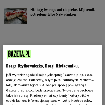
Nie daję twarogu ani nie piekę. Mój sernik
potrzebuje tylko 5 składników
Droga Użytkowniczko, Drogi Użytkowniku,
jeśli wyrazisz zgodę klikając „Akceptuję”, Gazeta.pl sp. z o.o.
oraz jej Zaufani Partnerzy, w tym [
676
] Zaufanych Partnerów
IAB, jak również Agora S.A. będąca spółką powiązaną z
Gazeta.pl sp. z o.o., będą przetwarzać Twoje dane osobowe
takie jak adresy IP, adresy e-mail czy identyfikatory plików
cookie lub inne informacje zapisane w tych plikach do celów