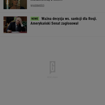
Wiesz, z czego słyną?
Polak leżał u podnóża Śnieżki. Czeska policja
ujawniła nowe informacje
Rekrutacyjny paradoks na rynku pracy w
Polsce. Z tego nikt nie jest zadowolony
BIZNES
Wypadek w Wielkopolsce. Policja: Kobieta
zostawiła swojego syna
Iran. Media: Modżtaba Chamenei jest w stanie
krytycznym