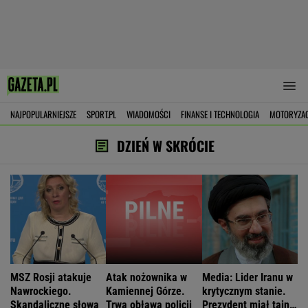
NAJPOPULARNIEJSZE
SPORT.PL
WIADOMOŚCI
FINANSE I TECHNOLOGIA
MOTORYZA
DZIEŃ W SKRÓCIE
MSZ Rosji atakuje
Atak nożownika w
Media: Lider Iranu w
Nawrockiego.
Kamiennej Górze.
krytycznym stanie.
Skandaliczne słowa
Trwa obława policji
Prezydent miał tajne