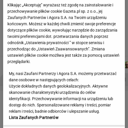
Partnerka Litewki po jego
Klikając „Akceptuję” wyrażasz też zgodę na zainstalowanie i
śmierci: Niektórzy zlecieli się jak sępy
przechowywanie plików cookie Gazeta.pl sp. z o.o., jej
Zaufanych Partnerów i Agora S.A. na Twoim urządzeniu
SUBSKRYPCJA
końcowym. Możesz w każdej chwili zmienić swoje preferencje
dotyczące plików cookie, wywołując narzędzie do zarządzania
Najniższe poparcie dla PiS w sondażu od lat.
twoimi preferencjami dot. przetwarzania danych poprzez
Doda i jej były mąż oskarżeni
odnośnik „Ustawienia prywatności ” w stopce serwisu i
przechodząc do „Ustawień Zaawansowanych”. Zmiana
ustawień plików cookie możliwa jest także za pomocą ustawień
przeglądarki.
ŁUKASZ
MACIEK
MARTA
KACPER
Autorzy:
JACHIMIAK
KUCHARCZYK
KORYCKA
KOLIBABSKI
My, nasi Zaufani Partnerzy i Agora S.A. możemy przetwarzać
PROBLEMY POLSKICH SIATKARZY
ZNAK Z '30'
WISŁAWA SZYMBORSKA
dane osobowe w następujących celach:
Użycie dokładnych danych geolokalizacyjnych. Aktywne
skanowanie charakterystyki urządzenia do celów
LETNIE OKAZJE
identyfikacji. Przechowywanie informacji na urządzeniu lub
dostęp do nich. Spersonalizowane reklamy i treści, pomiar
reklam i treści, badnie odbiorców i ulepszanie usług.
Lista Zaufanych Partnerów