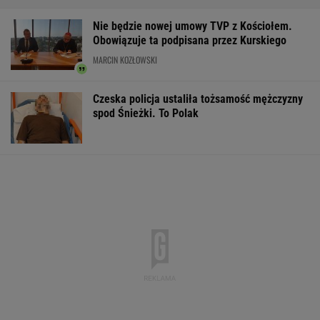
Do tej pory znane głównie z Europy
Zachodniej. Teraz takie miejsca powstają w
Polsce
MATERIAŁ PROMOCYJNY
Silne burze uderzyły w
Makabryczna zbrodnia
Inwestują miliar
Polskę. Ponad 1300
pod Radomiem.
narzekają. "Kol
interwencji, cztery
Kobieta zmarła od
niszczy polsko-
osoby ranne
uderzeń młotkiem
niemiecką przyj