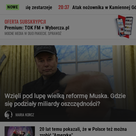
ię zestarzeje
Atak nożownika w Kamiennej Górze. Trwa obła
NOWE
OFERTA SUBSKRYPCJI
Premium: TOK FM + Wyborcza.pl
MOCNE MEDIA W DUO PAKIECIE. SPRAWDŹ
Wzięli pod lupę wielką reformę Muska. Gdzie
się podziały miliardy oszczędności?
MARIA KORCZ
20 lat temu pokazali, że w Polsce też można
zrobić "Amerykę"