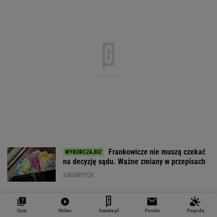
EUR
USD
CHF
GBP
WIG
4,2994
3,7179
4,6039
5,0185
151 782,92
-0,07%
-0,43%
0,18%
-0,1%
-0,24%
SPRAWDŹ NOTOWANIA
Notowania dostarcza VIA24ONLINE
MATERIAŁY PROMOCYJNE
PRZEWAGA DZIĘKI TECHNICE
Quiz
Wideo
Gazeta.pl
Poczta
Pogoda