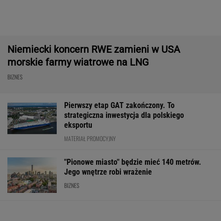
Import saudyjskiej ropy do USA spadł do zera.
Sprytni Amerykanie mają nowe źródło
BIZNES
Rekord w Orlenie i
Paramount przekonał
Nowe eLicytacj
nagła reakcja byłego
Wielką Brytanię ws.
ruszyły pełną p
prezesa. Poszło o
fuzji. "Nie budzi obaw"
Dużo samochod
kierowców
dobrej cenie
WALUTY I GIEŁDA