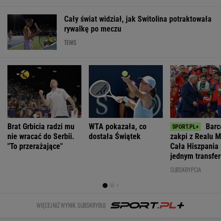
Kraków.
Słowa
Media:
Ważna
Łukasz Gibała
Nawrockiego
Chamenei jest
decyzja ws.
ogłosił start w
oburzyły
w stanie
sankcji dla
wyborach na
Zacharową.
krytycznym.
Rosji.
prezydenta
"Kliniczna
Tajne spotkanie
Amerykański
miasta
rusofobia"
w Teheranie
Senat
WIADOMOŚCI
zagłosował
Atak nożownika w Kamiennej Górze.