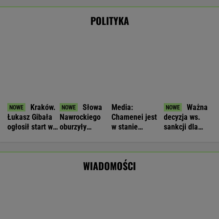
Trwa obława policji
Nie będzie nowej umowy TVP z Kościołem.
Obowiązuje ta podpisana przez Kurskiego
MARCIN KOZŁOWSKI
Czeska policja ustaliła tożsamość mężczyzny
spod Śnieżki. To Polak