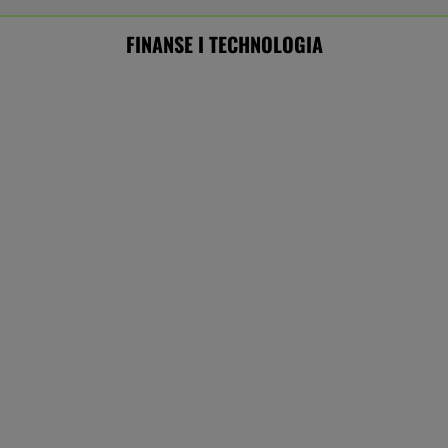
Frankowicze nie muszą czekać
na decyzję sądu. Ważne zmiany w przepisach
SUBSKRYPCJA
Chrupiące skrzydełka w kilka minut i bez
tłuszczu? Ten sprzęt przyrządzi je tak jak
lubisz
REKLAMA CENEO
ZUS dopłaca Ukraińcom do emerytur.
Konfederacja grzmi, ale zapomina o ważnej
rzeczy