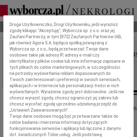
Dbamy o Twoją prywatność
Droga Użytkowniczko, Drogi Użytkowniku, jeśli wyrazisz
Nekrologi
Odeszli
Poradnik pogrzebowy
zgodę klikając "Akceptuję", Wyborcza sp. z o.o. oraz jej
Zaufani Partnerzy, w tym [
872
] Zaufanych Partnerów IAB,
jak również Agora S.A. będąca spółką powiązaną z
Wyborcza sp. z o.o., będą przetwarzać Twoje dane
Andrzej Stanisław Bogu
IMIĘ I NAZWISKO:
osobowe takie jak adresy IP, adresy e-mail czy
identyfikatory plików cookie lub inne informacje zapisane w
tych plikach do celów marketingowych, w szczególności
Warszawa
REGION:
na potrzeby wyświetlania reklam dopasowanych do
14.01.2026
DATA EMISJI:
Twoich zainteresowań i preferencji w swoich serwisach,
aplikacjach i w Internecie lub personalizacji treści w nich
wyświetlanych. Wyrażenie zgody jest dobrowolne. Jeśli nie
chcesz wyrazić zgody, chcesz ograniczyć jej zakres lub
chcesz wycofać zgodę uprzednio udzieloną przejdź do
W dniu 6 stycznia 2026 roku zmarł, przeżywszy 95 
„Ustawień Zaawansowanych”.
Twoje dane osobowe mogą być przetwarzane także do
celów badania i mierzenia informacji dotyczących
funkcjonowania serwisów i aplikacji lub łączone z danymi
dot. świadczonych Tobie usług. Jeśli podstawą