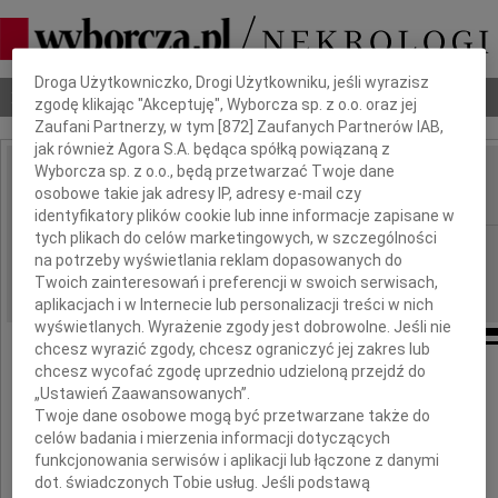
Dbamy o Twoją prywatność
Droga Użytkowniczko, Drogi Użytkowniku, jeśli wyrazisz
Nekrologi
Odeszli
Poradnik pogrzebowy
zgodę klikając "Akceptuję", Wyborcza sp. z o.o. oraz jej
Zaufani Partnerzy, w tym [
872
] Zaufanych Partnerów IAB,
jak również Agora S.A. będąca spółką powiązaną z
Wyborcza sp. z o.o., będą przetwarzać Twoje dane
Wojciech Łypko
osobowe takie jak adresy IP, adresy e-mail czy
IMIĘ I NAZWISKO:
identyfikatory plików cookie lub inne informacje zapisane w
tych plikach do celów marketingowych, w szczególności
Kraków
REGION:
na potrzeby wyświetlania reklam dopasowanych do
08.01.2026
DATA EMISJI:
Twoich zainteresowań i preferencji w swoich serwisach,
aplikacjach i w Internecie lub personalizacji treści w nich
wyświetlanych. Wyrażenie zgody jest dobrowolne. Jeśli nie
chcesz wyrazić zgody, chcesz ograniczyć jej zakres lub
chcesz wycofać zgodę uprzednio udzieloną przejdź do
Dnia 4 stycznia 2026 roku zmarł w Ottawie
„Ustawień Zaawansowanych”.
Twoje dane osobowe mogą być przetwarzane także do
celów badania i mierzenia informacji dotyczących
w wieku 83 lat
funkcjonowania serwisów i aplikacji lub łączone z danymi
dot. świadczonych Tobie usług. Jeśli podstawą