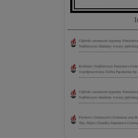
I
Głęboko zasmuceni żegnamy Stanisława 
Najbliższym składamy wyrazy głębokieg
Rodzinie i Najbliższym Stanisława Gole
współpracownicy Dobra Pączkarnia Sp. z
Głęboko zasmuceni żegnamy Stanisława 
Najbliższym składamy wyrazy głębokieg
Pawłowi i Dariuszowi Golemom oraz Ro
Taty, Męża i Dziadka Stanisława Golemy