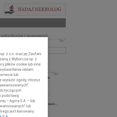
 nekrologów i wspomnień
zwisko lub numer ogłoszenia:
. z o.o. oraz jej Zaufani
ązaną z Wyborcza sp. z
+ szukanie zaawansowane
ry plików cookie lub inne
wyświetlania reklam
KROLOGI
ernecie lub
andra Szpaczyńska
29.07.2026
Szczecin
sz wyrazić zgody, chcesz
lkim smutkiem i żalem przyjąłem...
 Zaawansowanych”.
7.2026
Szczecin
 dotyczących
mec. Joannie Martyniuk-Plasze wyrazy...
li podstawą
rd Ciupak
08.07.2026
Szczecin
nej – Agora S.A. – lub
lkim smutkiem i żalem przyjąłem wiadomość...
aawansowanych” lub
sław Pietrzak
25.06.2026
Szczecin
rego jest kierowany.
lkim smutkiem i żalem przyjąłem...
a S.A.