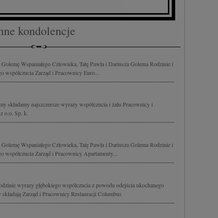
nne kondolencje
Golemę Wspaniałego Człowieka, Tatę Pawła i Dariusza Golema Rodzinie i
o współczucia Zarząd i Pracownicy Euro...
my składamy najszczersze wyrazy współczucia i żalu Pracownicy i
 o.o. Sp. k.
Golemę Wspaniałego Człowieka, Tatę Pawła i Dariusza Golema Rodzinie i
o współczucia Zarząd i Pracownicy Apartamenty...
dzinie wyrazy głębokiego współczucia z powodu odejścia ukochanego
 składają Zarząd i Pracownicy Restauracji Columbus