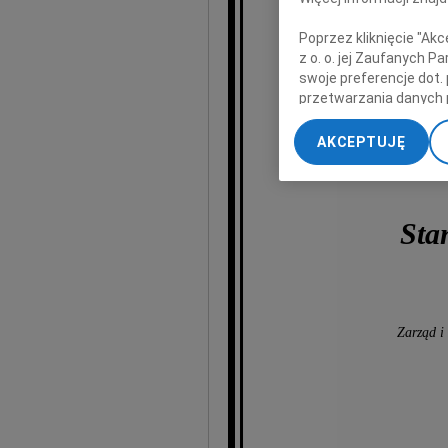
Poprzez kliknięcie "Ak
z o. o. jej Zaufanych 
swoje preferencje dot.
wyr
przetwarzania danych 
„Ustawienia zaawansow
z 
AKCEPTUJĘ
My, nasi Zaufani Part
dokładnych danych geol
Przechowywanie informa
treści, badnie odbiorcó
Sta
Zarząd i