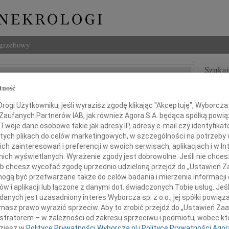
ogrzebowy
Szukaj
ław Golema
Imię i na
tność
ogi Użytkowniku, jeśli wyrazisz zgodę klikając "Akceptuję", Wyborcza sp
 Zaufanych Partnerów IAB, jak również Agora S.A. będąca spółką powi
Twoje dane osobowe takie jak adresy IP, adresy e-mail czy identyfikato
 tych plikach do celów marketingowych, w szczególności na potrzeby 
INNE NE
 zainteresowań i preferencji w swoich serwisach, aplikacjach i w Int
Aleks
w nich wyświetlanych. Wyrażenie zgody jest dobrowolne. Jeśli nie chce
Z wie
 lub chcesz wycofać zgodę uprzednio udzieloną przejdź do „Ustawień
23.0
gą być przetwarzane także do celów badania i mierzenia informacji
Pani 
 i Dariuszowi Golemom
w i aplikacji lub łączone z danymi dot. świadczonych Tobie usług. Jeś
Edwa
nych jest uzasadniony interes Wyborcza sp. z o.o., jej spółki powiąza
Z wie
masz prawo wyrazić sprzeciw. Aby to zrobić przejdź do „Ustawień Z
Stani
istratorem – w zależności od zakresu sprzeciwu i podmiotu, wobec któ
oraz
Z wie
dziesz w
Polityce Prywatności Wyborcza.pl
i
Polityce Prywatności Agor