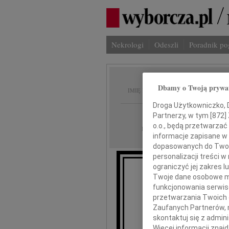
Nekrologi
Odeszli
Poradnik p
Stanis
Dbamy o Twoją prywa
IMIĘ I NAZWISKO:
Droga Użytkowniczko, Dr
Szczecin
REGION:
Partnerzy, w tym [
872
]
o.o., będą przetwarzać 
23.12.2025
DATA EMISJI:
informacje zapisane w
dopasowanych do Twoich
personalizacji treści 
ograniczyć jej zakres
Twoje dane osobowe mo
Pawłowi
funkcjonowania serwisó
przetwarzania Twoich da
Zaufanych Partnerów, 
skontaktuj się z admin
Więcej informacji znaj