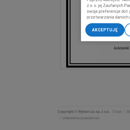
z o. o. jej Zaufanych 
swoje preferencje dot.
przetwarzania danych 
„Ustawienia zaawansow
AKCEPTUJĘ
My, nasi Zaufani Part
dokładnych danych geol
Przechowywanie informa
koleżanki
treści, badnie odbiorcó
Copyright © Wyborcza sp. z o.o.
O nas
St
Ustawienia prywatności