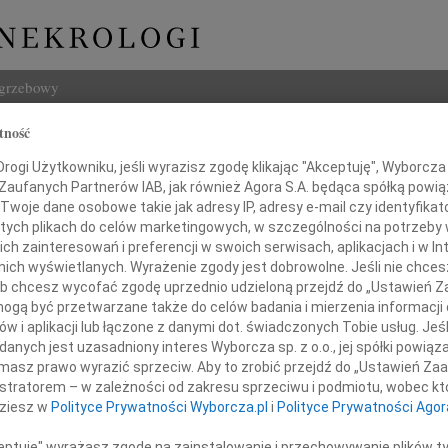
ogrzebowy
tność
Szukaj
ogi Użytkowniku, jeśli wyrazisz zgodę klikając "Akceptuję", Wyborcza sp
Imię i na
 Zaufanych Partnerów IAB, jak również Agora S.A. będąca spółką powi
Twoje dane osobowe takie jak adresy IP, adresy e-mail czy identyfikato
 tych plikach do celów marketingowych, w szczególności na potrzeby 
 zainteresowań i preferencji w swoich serwisach, aplikacjach i w Int
w nich wyświetlanych. Wyrażenie zgody jest dobrowolne. Jeśli nie chce
INNE NE
 lub chcesz wycofać zgodę uprzednio udzieloną przejdź do „Ustawień
Małgo
gą być przetwarzane także do celów badania i mierzenia informacji
Z głę
w i aplikacji lub łączone z danymi dot. świadczonych Tobie usług. Jeś
Andr
nych jest uzasadniony interes Wyborcza sp. z o.o., jej spółki powiąza
Aniu,
Żegna
masz prawo wyrazić sprzeciw. Aby to zrobić przejdź do „Ustawień Z
Andr
istratorem – w zależności od zakresu sprzeciwu i podmiotu, wobec któ
Z głę
dziesz w
Polityce Prywatności Wyborcza.pl
i
Polityce Prywatności Agor
Andr
azy głębokiego współczucia
Z ogr
ceptuję" wyrażasz zgodę na zainstalowanie i przechowywanie plików t