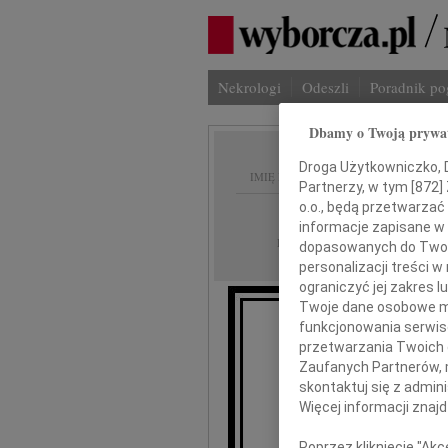
Nekrologi
Odeszli
Poradnik p
Dbamy o Twoją prywa
Droga Użytkowniczko, Dr
IMIĘ I NAZWISKO:
Partnerzy, w tym [
872
]
o.o., będą przetwarzać 
cała Polska
REGION:
informacje zapisane w
17.12.2025
DATA EMISJI:
dopasowanych do Twoich
personalizacji treści 
ograniczyć jej zakres
Twoje dane osobowe mo
funkcjonowania serwisó
przetwarzania Twoich da
Zaufanych Partnerów, 
skontaktuj się z admin
Więcej informacji znaj
wyr
Poprzez kliknięcie "Ak