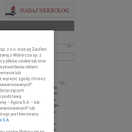
 nekrologów i wspomnień
. z o.o. oraz jej Zaufani
zwisko lub numer ogłoszenia:
ązaną z Wyborcza sp. z
ry plików cookie lub inne
wyświetlania reklam
+ szukanie zaawansowane
ernecie lub
sz wyrazić zgody, chcesz
KROLOGI
 Zaawansowanych”.
rzata Kościelska
06.08.2026
cała Polska
 dotyczących
bokim smutkiem żegnamy Panią Profesor...
li podstawą
zej Morozowski
06.08.2026
cała Polska
nej – Agora S.A. – lub
my Andrzeja Morozowskiego Wybitnego...
aawansowanych” lub
zej Morozowski
06.08.2026
cała Polska
rego jest kierowany.
bokim żalem żegnamy Andrzeja...
a S.A.
zej Morozowski
06.08.2026
cała Polska
omnym żalem przyjęliśmy wiadomość o...
ypu cookie Wyborczej sp.