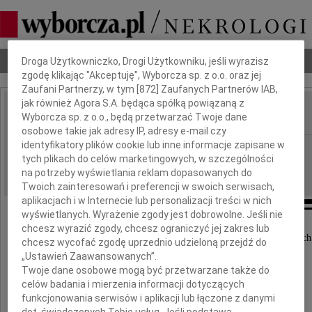
Dbamy o Twoją prywatność
Nekrologi
Odeszli
Poradnik pogrzebowy
Droga Użytkowniczko, Drogi Użytkowniku, jeśli wyrazisz
zgodę klikając "Akceptuję", Wyborcza sp. z o.o. oraz jej
Zaufani Partnerzy, w tym [
872
] Zaufanych Partnerów IAB,
jak również Agora S.A. będąca spółką powiązaną z
Wyborcza sp. z o.o., będą przetwarzać Twoje dane
IMIĘ I NAZWISKO:
osobowe takie jak adresy IP, adresy e-mail czy
identyfikatory plików cookie lub inne informacje zapisane w
Bydgoszcz
REGION:
tych plikach do celów marketingowych, w szczególności
15.12.2025
DATA EMISJI:
na potrzeby wyświetlania reklam dopasowanych do
Twoich zainteresowań i preferencji w swoich serwisach,
aplikacjach i w Internecie lub personalizacji treści w nich
wyświetlanych. Wyrażenie zgody jest dobrowolne. Jeśli nie
chcesz wyrazić zgody, chcesz ograniczyć jej zakres lub
"Nie umiera ten, kto pozostaje w sercach bliskich
chcesz wycofać zgodę uprzednio udzieloną przejdź do
„Ustawień Zaawansowanych”.
Twoje dane osobowe mogą być przetwarzane także do
Niech ta nadzieja łagodzi ból i stratę
celów badania i mierzenia informacji dotyczących
funkcjonowania serwisów i aplikacji lub łączone z danymi
dot. świadczonych Tobie usług. Jeśli podstawą