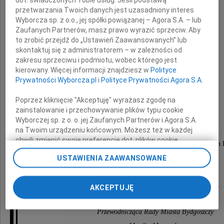
W trudnych chwilach pożegnania
przetwarzania Twoich danych jest uzasadniony interes
Wyborcza sp. z o.o., jej spółki powiązanej – Agora S.A. – lub
Zaufanych Partnerów, masz prawo wyrazić sprzeciw. Aby
Mamy
to zrobić przejdź do „Ustawień Zaawansowanych” lub
skontaktuj się z administratorem – w zależności od
zakresu sprzeciwu i podmiotu, wobec którego jest
kierowany. Więcej informacji znajdziesz w
Polityce
łączymy się w smutku i żałobie
Prywatności Wyborcza.pl
i
Polityce Prywatności Agora S.A.
z Panem
Poprzez kliknięcie "Akceptuję" wyrażasz zgodę na
zainstalowanie i przechowywanie plików typu cookie
Radosławem Sikorskim
Wyborczej sp. z o. o. jej Zaufanych Partnerów i Agora S.A.
na Twoim urządzeniu końcowym. Możesz też w każdej
chwili zmienić swoje preferencje dot. plików cookie,
Wicepremierem, Ministrem Spraw Zagranicznych
ponownie wywołując narzędzie do zarządzania Twoimi
USTAWIENIA ZAAWANSOWANE
preferencjami dot. przetwarzania danych poprzez
odnośnik „Ustawienia prywatności” w stopce serwisu i
Wspieramy myślą,
przechodząc do sekcji „Ustawienia zaawansowane”.
przekazując najszczersze wyrazy współczucia.
AKCEPTUJĘ
Zmiana ustawień plików cookie możliwa jest także za
pomocą ustawień przeglądarki.
Przewodnicząca Rady Miasta Bydgoszczy
My, nasi Zaufani Partnerzy i Agora S.A. możemy