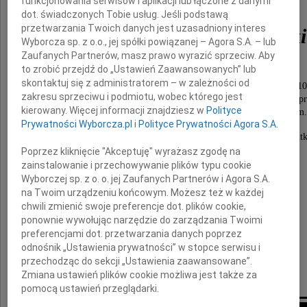
funkcjonowania serwisów i aplikacji lub łączone z danymi
dot. świadczonych Tobie usług. Jeśli podstawą
przetwarzania Twoich danych jest uzasadniony interes
dr Andrzej Kaznowski
Wyborcza sp. z o.o., jej spółki powiązanej – Agora S.A. – lub
Zaufanych Partnerów, masz prawo wyrazić sprzeciw. Aby
to zrobić przejdź do „Ustawień Zaawansowanych” lub
Msza święta żałobna odprawiona zostanie
skontaktuj się z administratorem – w zależności od
w poniedziałek 15 grudnia 2025 roku o godzinie 10
zakresu sprzeciwu i podmiotu, wobec którego jest
w Kościele Drewnianym na Bródnie, po czym nastąpi odp
kierowany. Więcej informacji znajdziesz w
Polityce
do grobu rodzinnego na cmentarzu miejscowym.
Prywatności Wyborcza.pl
i
Polityce Prywatności Agora S.A.
O czym zawiadamia pogrążona w głębokim smut
Poprzez kliknięcie "Akceptuję" wyrażasz zgodę na
zainstalowanie i przechowywanie plików typu cookie
Rodzina
Wyborczej sp. z o. o. jej Zaufanych Partnerów i Agora S.A.
na Twoim urządzeniu końcowym. Możesz też w każdej
Prosimy o nieskładanie kondolencji.
chwili zmienić swoje preferencje dot. plików cookie,
ponownie wywołując narzędzie do zarządzania Twoimi
preferencjami dot. przetwarzania danych poprzez
odnośnik „Ustawienia prywatności” w stopce serwisu i
Organizatorem uroczystości pogrzebowej
przechodząc do sekcji „Ustawienia zaawansowane”.
jest Dom Pogrzebowy Służew
Zmiana ustawień plików cookie możliwa jest także za
pomocą ustawień przeglądarki.