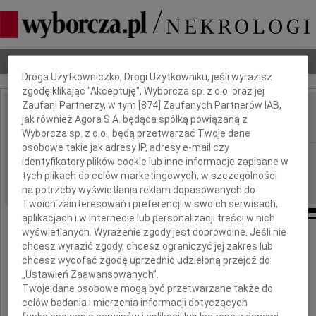
Dbamy o Twoją prywatność
Nekrologi
Odeszli
Poradnik pogrzebowy
Droga Użytkowniczko, Drogi Użytkowniku, jeśli wyrazisz
zgodę klikając "Akceptuję", Wyborcza sp. z o.o. oraz jej
Zaufani Partnerzy, w tym [
874
] Zaufanych Partnerów IAB,
Andrzej Kaznowski
jak również Agora S.A. będąca spółką powiązaną z
IMIĘ I NAZWISKO:
Wyborcza sp. z o.o., będą przetwarzać Twoje dane
osobowe takie jak adresy IP, adresy e-mail czy
Warszawa
REGION:
identyfikatory plików cookie lub inne informacje zapisane w
tych plikach do celów marketingowych, w szczególności
09.12.2025
DATA EMISJI:
na potrzeby wyświetlania reklam dopasowanych do
Twoich zainteresowań i preferencji w swoich serwisach,
aplikacjach i w Internecie lub personalizacji treści w nich
wyświetlanych. Wyrażenie zgody jest dobrowolne. Jeśli nie
4 grudnia 2025 roku zmarł w wieku 82 lat
chcesz wyrazić zgody, chcesz ograniczyć jej zakres lub
ukochany Mąż, Tata i Dziadek
chcesz wycofać zgodę uprzednio udzieloną przejdź do
„Ustawień Zaawansowanych”.
Twoje dane osobowe mogą być przetwarzane także do
celów badania i mierzenia informacji dotyczących