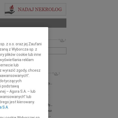
 nekrologów i wspomnień
. z o.o. oraz jej Zaufani
zwisko lub numer ogłoszenia:
ązaną z Wyborcza sp. z
ry plików cookie lub inne
wyświetlania reklam
+ szukanie zaawansowane
ernecie lub
sz wyrazić zgody, chcesz
KROLOGI
 Zaawansowanych”.
8.2026
Bydgoszcz
 dotyczących
i Kramkowskiej wraz z Rodziną wyrazy...
li podstawą
8.2026
Bydgoszcz
nej – Agora S.A. – lub
ie Stanisławskiej oraz Jej Najbliższym...
aawansowanych” lub
7.2026
Bydgoszcz
rego jest kierowany.
Elżbiecie Skwierzyńskiej Członkini Rady...
a S.A.
z Ostoja-Zagórski
15.07.2026
Bydgoszcz
bokim smutkiem żegnamy prof. dr. hab....
ypu cookie Wyborczej sp.