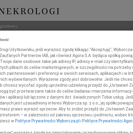
ogrzebowy
tność
Szukaj
ogi Użytkowniku, jeśli wyrazisz zgodę klikając "Akceptuję", Wyborcza sp
Imię i na
 Zaufanych Partnerów IAB, jak również Agora S.A. będąca spółką powi
Twoje dane osobowe takie jak adresy IP, adresy e-mail czy identyfikato
 tych plikach do celów marketingowych, w szczególności na potrzeby 
 zainteresowań i preferencji w swoich serwisach, aplikacjach i w Int
w nich wyświetlanych. Wyrażenie zgody jest dobrowolne. Jeśli nie chce
INNE NE
 lub chcesz wycofać zgodę uprzednio udzieloną przejdź do „Ustawień
06.0
gą być przetwarzane także do celów badania i mierzenia informacji
Sylwi
w i aplikacji lub łączone z danymi dot. świadczonych Tobie usług. Jeś
wi Wydziału Zamówień Publicznych
05.0
nych jest uzasadniony interes Wyborcza sp. z o.o., jej spółki powiąza
rzędu Miasta Bydgoszczy
Arlec
masz prawo wyrazić sprzeciw. Aby to zrobić przejdź do „Ustawień Z
30.0
istratorem – w zależności od zakresu sprzeciwu i podmiotu, wobec któ
żbiecie Michalskiej
Pani 
dziesz w
Polityce Prywatności Wyborcza.pl
i
Polityce Prywatności Agor
Janus
Z głę
ceptuję" wyrażasz zgodę na zainstalowanie i przechowywanie plików t