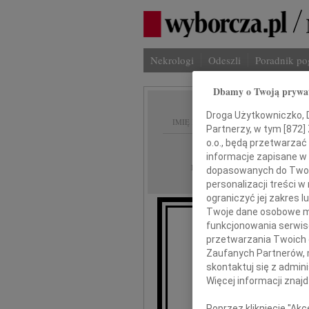
Nekrologi
Odeszli
Poradnik p
Dbamy o Twoją prywa
Droga Użytkowniczko, Dr
IMIĘ I NAZWISKO:
Partnerzy, w tym [
872
]
o.o., będą przetwarzać 
Bydgoszcz
REGION:
informacje zapisane w
21.09.2010
DATA EMISJI:
dopasowanych do Twoich
personalizacji treści 
ograniczyć jej zakres
Twoje dane osobowe mo
funkcjonowania serwisó
Dyrektoro
przetwarzania Twoich da
U
Zaufanych Partnerów, 
skontaktuj się z admin
El
Więcej informacji znaj
Poprzez kliknięcie "Ak