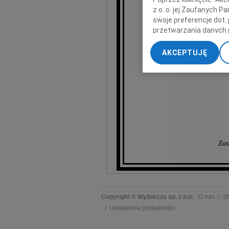
z o. o. jej Zaufanych 
swoje preferencje dot.
wy
przetwarzania danych 
„Ustawienia zaawansow
AKCEPTUJĘ
My, nasi Zaufani Part
dokładnych danych geol
Przechowywanie informa
treści, badnie odbiorcó
Zas
Copyright © Wyborcza sp. z o.o.
O nas
St
Ustawienia prywatności