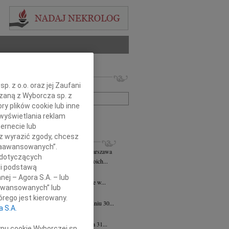
 nekrologów i wspomnień
. z o.o. oraz jej Zaufani
zwisko lub numer ogłoszenia:
ązaną z Wyborcza sp. z
ry plików cookie lub inne
wyświetlania reklam
+ szukanie zaawansowane
ernecie lub
sz wyrazić zgody, chcesz
KROLOGI
 Zaawansowanych”.
k Zbigniew Staszyński
06.08.2026
Warszawa
 dotyczących
rpnia 2026 roku zmarł w przeddzień swoich...
li podstawą
 Justyniak
06.08.2026
Warszawa
nej – Agora S.A. – lub
bokim żalem przyjęliśmy wiadomość, że w...
aawansowanych” lub
iew Wojdat
05.08.2026
Warszawa
rego jest kierowany.
bokim smutkiem zawiadamiamy, że w dniu 30...
a S.A.
 Pliszkiewicz
05.08.2026
Warszawa
bokim smutkiem zawiadamiamy, że dnia 31...
ypu cookie Wyborczej sp.