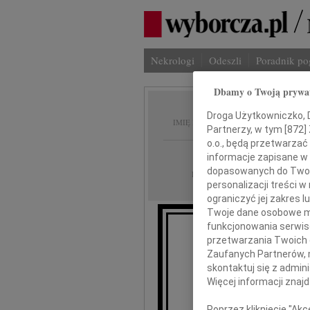
Nekrologi
Odeszli
Poradnik p
Dbamy o Twoją prywa
Monika
Droga Użytkowniczko, Dr
IMIĘ I NAZWISKO:
Partnerzy, w tym [
872
]
o.o., będą przetwarzać 
Warszawa
REGION:
informacje zapisane w
dopasowanych do Twoich
12.12.2025
DATA EMISJI:
personalizacji treści 
ograniczyć jej zakres
Twoje dane osobowe mo
funkcjonowania serwisó
przetwarzania Twoich da
W dniu 29 l
Zaufanych Partnerów, 
skontaktuj się z admin
Więcej informacji znaj
Poprzez kliknięcie "Ak