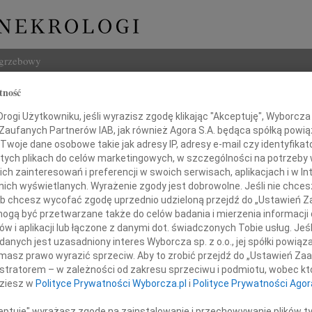
ogrzebowy
tność
Szukaj
 Schmalstieg
ogi Użytkowniku, jeśli wyrazisz zgodę klikając "Akceptuję", Wyborcza sp
Imię i na
 Zaufanych Partnerów IAB, jak również Agora S.A. będąca spółką powi
Twoje dane osobowe takie jak adresy IP, adresy e-mail czy identyfikato
 tych plikach do celów marketingowych, w szczególności na potrzeby 
 zainteresowań i preferencji w swoich serwisach, aplikacjach i w Int
w nich wyświetlanych. Wyrażenie zgody jest dobrowolne. Jeśli nie chce
INNE NE
 lub chcesz wycofać zgodę uprzednio udzieloną przejdź do „Ustawień
Ludwi
gą być przetwarzane także do celów badania i mierzenia informacji
3 sie
w i aplikacji lub łączone z danymi dot. świadczonych Tobie usług. Jeś
Iwona
nych jest uzasadniony interes Wyborcza sp. z o.o., jej spółki powiąza
Z głę
ipca 2025 roku zmarła w wieku 77 lat
masz prawo wyrazić sprzeciw. Aby to zrobić przejdź do „Ustawień Z
Zbign
istratorem – w zależności od zakresu sprzeciwu i podmiotu, wobec któ
Z głę
dziesz w
Polityce Prywatności Wyborcza.pl
i
Polityce Prywatności Agor
Marek
Z głę
ceptuję" wyrażasz zgodę na zainstalowanie i przechowywanie plików t