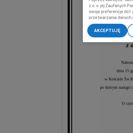
z o. o. jej Zaufanych 
swoje preferencje dot.
przetwarzania danych 
Moni
„Ustawienia zaawansow
AKCEPTUJĘ
My, nasi Zaufani Part
dokładnych danych geol
z 
Przechowywanie informa
treści, badnie odbiorcó
Naboże
dnia 15 g
w Kościele Św.K
po którym nastąpi 
O czym