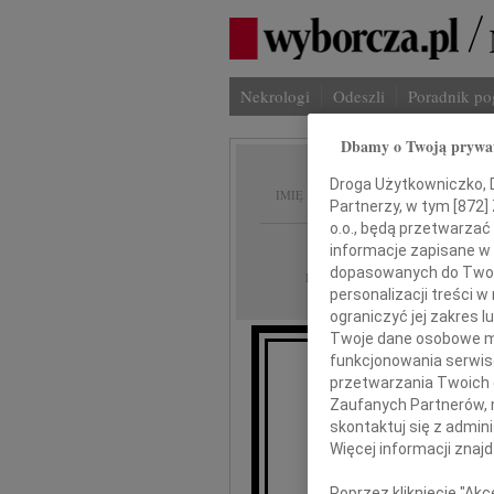
Nekrologi
Odeszli
Poradnik p
Dbamy o Twoją prywa
Czesła
Droga Użytkowniczko, Dr
IMIĘ I NAZWISKO:
Partnerzy, w tym [
872
]
o.o., będą przetwarzać 
Łódź
REGION:
informacje zapisane w
dopasowanych do Twoich
03.12.2025
DATA EMISJI:
personalizacji treści 
ograniczyć jej zakres
Twoje dane osobowe mo
funkcjonowania serwisó
przetwarzania Twoich da
Z głębokim ż
Zaufanych Partnerów, 
skontaktuj się z admin
Więcej informacji znaj
Poprzez kliknięcie "Ak