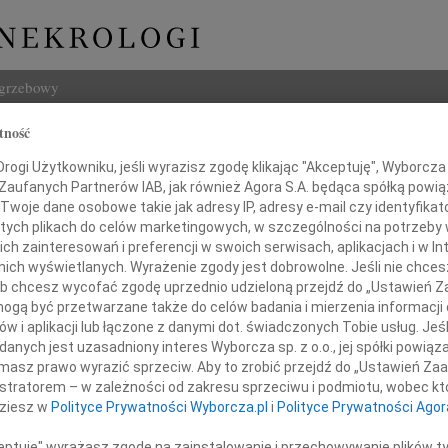
ogrzebowy
tność
Szukaj
w Winczewski
ogi Użytkowniku, jeśli wyrazisz zgodę klikając "Akceptuję", Wyborcza sp
Imię i na
 Zaufanych Partnerów IAB, jak również Agora S.A. będąca spółką powi
Twoje dane osobowe takie jak adresy IP, adresy e-mail czy identyfikato
 tych plikach do celów marketingowych, w szczególności na potrzeby 
 zainteresowań i preferencji w swoich serwisach, aplikacjach i w Int
w nich wyświetlanych. Wyrażenie zgody jest dobrowolne. Jeśli nie chce
INNE NE
 lub chcesz wycofać zgodę uprzednio udzieloną przejdź do „Ustawień
Tadeu
gą być przetwarzane także do celów badania i mierzenia informacji
Z duż
w i aplikacji lub łączone z danymi dot. świadczonych Tobie usług. Jeś
31.0
nych jest uzasadniony interes Wyborcza sp. z o.o., jej spółki powiąza
alem przyjęliśmy wiadomość o śmierci
Wyraz
masz prawo wyrazić sprzeciw. Aby to zrobić przejdź do „Ustawień Z
29.0
istratorem – w zależności od zakresu sprzeciwu i podmiotu, wobec któ
Wyraz
dziesz w
Polityce Prywatności Wyborcza.pl
i
Polityce Prywatności Agor
27.0
Pani 
ceptuję" wyrażasz zgodę na zainstalowanie i przechowywanie plików t