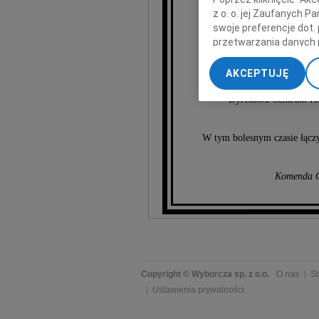
z o. o. jej Zaufanych 
swoje preferencje dot.
Czesła
przetwarzania danych 
„Ustawienia zaawansow
AKCEPTUJĘ
Brata P
My, nasi Zaufani Part
dokładnych danych geol
Dyrektora Centrum K
Przechowywanie informa
treści, badnie odbiorcó
W tym bolesnym czasie łączy
Komenda G
Copyright © Wyborcza sp. z o.o.
O nas
St
Ustawienia prywatności