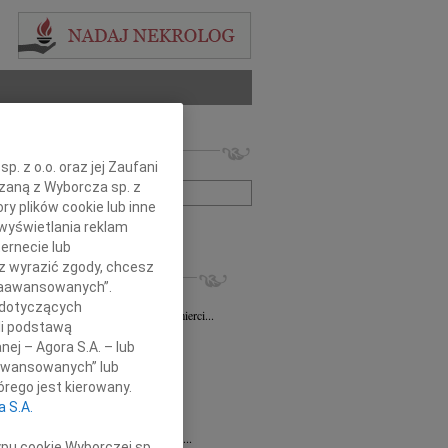
 nekrologów i wspomnień
. z o.o. oraz jej Zaufani
zwisko lub numer ogłoszenia:
ązaną z Wyborcza sp. z
ry plików cookie lub inne
wyświetlania reklam
+ szukanie zaawansowane
ernecie lub
sz wyrazić zgody, chcesz
KROLOGI
 Zaawansowanych”.
sz Gapiński
03.08.2026
Łódź
 dotyczących
ym żalem przyjęliśmy wiadomość o śmierci...
li podstawą
7.2026
Łódź
nej – Agora S.A. – lub
y głębokiego współczucia dla...
aawansowanych” lub
7.2026
Łódź
rego jest kierowany.
y współczucia Pani Janinie...
a S.A.
7.2026
Łódź
Joannie Nowińskiej wyrazy głębokiego...
ypu cookie Wyborczej sp.