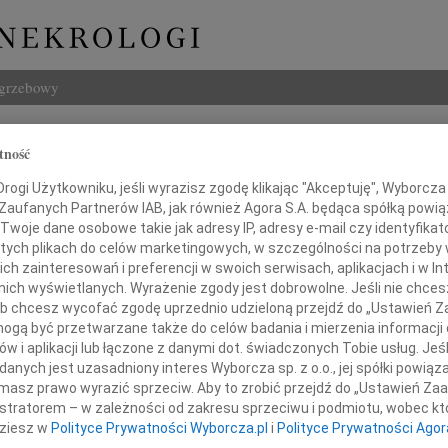
ogrzebowy
Szukaj
tność
Imię i na
ogi Użytkowniku, jeśli wyrazisz zgodę klikając "Akceptuję", Wyborcza sp
 Zaufanych Partnerów IAB, jak również Agora S.A. będąca spółką powi
Twoje dane osobowe takie jak adresy IP, adresy e-mail czy identyfikato
 tych plikach do celów marketingowych, w szczególności na potrzeby 
 zainteresowań i preferencji w swoich serwisach, aplikacjach i w Int
INNE NE
w nich wyświetlanych. Wyrażenie zgody jest dobrowolne. Jeśli nie chce
Barba
 lub chcesz wycofać zgodę uprzednio udzieloną przejdź do „Ustawień
Z głę
gą być przetwarzane także do celów badania i mierzenia informacji
Lucyn
w i aplikacji lub łączone z danymi dot. świadczonych Tobie usług. Jeś
Panu
Nasze
nych jest uzasadniony interes Wyborcza sp. z o.o., jej spółki powiąza
06.0
masz prawo wyrazić sprzeciw. Aby to zrobić przejdź do „Ustawień Z
Annie
istratorem – w zależności od zakresu sprzeciwu i podmiotu, wobec któ
rzemu Pietraszkowi
31.0
dziesz w
Polityce Prywatności Wyborcza.pl
i
Polityce Prywatności Agor
Panu 