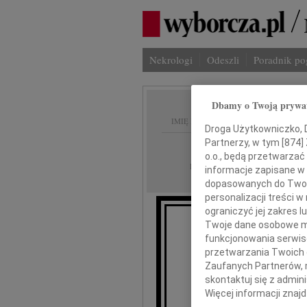
Nekrologi
Odeszli
Poradnik p
Dbamy o Twoją prywa
IMIĘ I NAZWISKO:
Droga Użytkowniczko, Dr
Partnerzy, w tym [
874
]
Wrocław
REGION:
o.o., będą przetwarzać 
01.12.2025
DATA EMISJI:
informacje zapisane w
dopasowanych do Twoich
personalizacji treści 
ograniczyć jej zakres
Twoje dane osobowe mo
funkcjonowania serwisó
przetwarzania Twoich da
Zaufanych Partnerów, 
skontaktuj się z admin
Je
Więcej informacji znaj