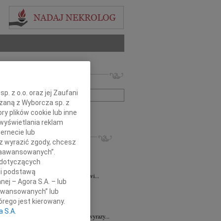
 nekrologów i wspomnień
zwisko lub numer ogłoszenia:
. z o.o. oraz jej Zaufani
ązaną z Wyborcza sp. z
+ szukanie zaawansowane
ry plików cookie lub inne
wyświetlania reklam
ernecie lub
KROLOGI
sz wyrazić zgody, chcesz
ra Korony
07.08.2026
Wrocław
 Zaawansowanych”.
bokim żalem i smutkiem przyjęliśmy...
 dotyczących
a Wróbel
06.08.2026
Wrocław
li podstawą
mu Przyjacielowi Michałowi Łuczakowi...
nej – Agora S.A. – lub
8.2026
Wrocław
aawansowanych” lub
 Ciskowskiej wyrazy najgłębszego...
rego jest kierowany.
7.2026
Wrocław
a S.A.
Sędziemu Januszowi Kaspryszynowi wyrazy...