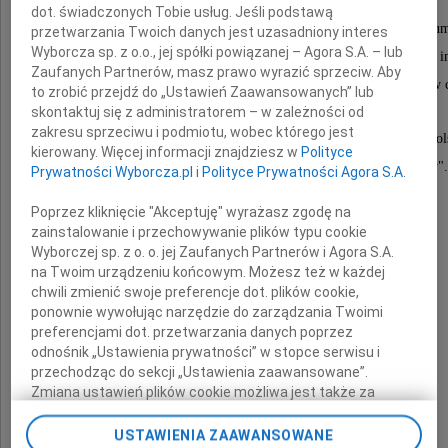
dot. świadczonych Tobie usług. Jeśli podstawą
Człowieka pełnego twórczego niepokoju, energii, hu
przetwarzania Twoich danych jest uzasadniony interes
Wyborcza sp. z o.o., jej spółki powiązanej – Agora S.A. – lub
Profesora, uczonego, innowatora, naszego Przyjaciela, in
Zaufanych Partnerów, masz prawo wyrazić sprzeciw. Aby
wielu wspólnych projektów, inicjatyw, które zawsze zamieniał w
to zrobić przejdź do „Ustawień Zaawansowanych” lub
skontaktuj się z administratorem – w zależności od
zakresu sprzeciwu i podmiotu, wobec którego jest
Trudno uwierzyć, że nie powymieniamy się już cytatami z pol
kierowany. Więcej informacji znajdziesz w
Polityce
ani nie usłyszymy kolejnego "weźmy i zróbmy".
Prywatności Wyborcza.pl
i
Polityce Prywatności Agora S.A.
Poprzez kliknięcie "Akceptuję" wyrażasz zgodę na
Rodzinie i Bliskim
zainstalowanie i przechowywanie plików typu cookie
Wyborczej sp. z o. o. jej Zaufanych Partnerów i Agora S.A.
na Twoim urządzeniu końcowym. Możesz też w każdej
składamy
chwili zmienić swoje preferencje dot. plików cookie,
ponownie wywołując narzędzie do zarządzania Twoimi
najszczersze wyrazy współczucia.
preferencjami dot. przetwarzania danych poprzez
odnośnik „Ustawienia prywatności” w stopce serwisu i
Teo, będzie nam Ciebie bardzo brakowało.
przechodząc do sekcji „Ustawienia zaawansowane”.
Zmiana ustawień plików cookie możliwa jest także za
pomocą ustawień przeglądarki.
Przyjaciele z IMIF-Piaseczno
USTAWIENIA ZAAWANSOWANE