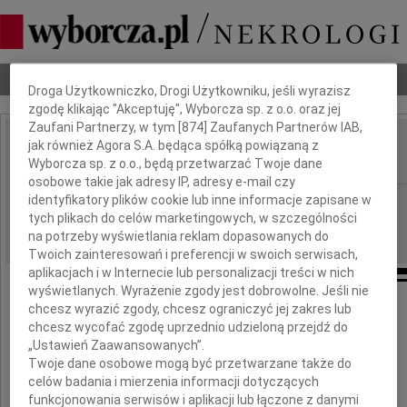
Dbamy o Twoją prywatność
Nekrologi
Odeszli
Poradnik pogrzebowy
Droga Użytkowniczko, Drogi Użytkowniku, jeśli wyrazisz
zgodę klikając "Akceptuję", Wyborcza sp. z o.o. oraz jej
Zaufani Partnerzy, w tym [
874
] Zaufanych Partnerów IAB,
jak również Agora S.A. będąca spółką powiązaną z
Teodor Gotszalk
IMIĘ I NAZWISKO:
Wyborcza sp. z o.o., będą przetwarzać Twoje dane
osobowe takie jak adresy IP, adresy e-mail czy
identyfikatory plików cookie lub inne informacje zapisane w
Wrocław
REGION:
tych plikach do celów marketingowych, w szczególności
01.12.2025
DATA EMISJI:
na potrzeby wyświetlania reklam dopasowanych do
Twoich zainteresowań i preferencji w swoich serwisach,
aplikacjach i w Internecie lub personalizacji treści w nich
wyświetlanych. Wyrażenie zgody jest dobrowolne. Jeśli nie
chcesz wyrazić zgody, chcesz ograniczyć jej zakres lub
Z ogromnym smutkiem żegnamy
chcesz wycofać zgodę uprzednio udzieloną przejdź do
„Ustawień Zaawansowanych”.
Twoje dane osobowe mogą być przetwarzane także do
Teodora Gotszalka
celów badania i mierzenia informacji dotyczących
funkcjonowania serwisów i aplikacji lub łączone z danymi