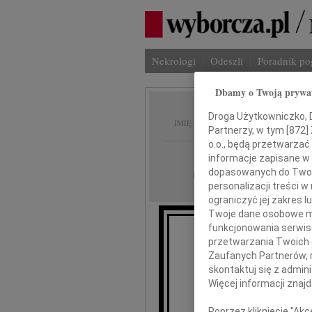
Nekrologi
Odeszli
Poradnik p
Dbamy o Twoją prywa
Stanis
Droga Użytkowniczko, Dr
IMIĘ I NAZWISKO:
Partnerzy, w tym [
872
]
o.o., będą przetwarzać 
Łódź
REGION:
informacje zapisane w
dopasowanych do Twoich
19.11.2025
DATA EMISJI:
personalizacji treści 
ograniczyć jej zakres
Twoje dane osobowe mo
funkcjonowania serwisó
przetwarzania Twoich da
K
Zaufanych Partnerów, 
skontaktuj się z admin
Więcej informacji znaj
Poprzez kliknięcie "Ak