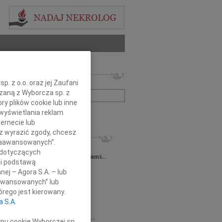
 nekrologów i wspomnień
. z o.o. oraz jej Zaufani
zwisko lub numer ogłoszenia:
ązaną z Wyborcza sp. z
ry plików cookie lub inne
wyświetlania reklam
+ szukanie zaawansowane
ernecie lub
sz wyrazić zgody, chcesz
KROLOGI
 Zaawansowanych”.
sz Gapiński
03.08.2026
Łódź
 dotyczących
ym żalem przyjęliśmy wiadomość o śmierci...
li podstawą
7.2026
Łódź
nej – Agora S.A. – lub
y głębokiego współczucia dla...
aawansowanych” lub
7.2026
Łódź
rego jest kierowany.
y współczucia Pani Janinie...
a S.A.
7.2026
Łódź
Joannie Nowińskiej wyrazy głębokiego...
ypu cookie Wyborczej sp.