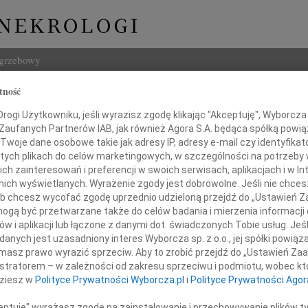
ogrzebowy
tność
Szukaj
ław Mitura
ogi Użytkowniku, jeśli wyrazisz zgodę klikając "Akceptuję", Wyborcza sp
Imię i na
 Zaufanych Partnerów IAB, jak również Agora S.A. będąca spółką powi
Twoje dane osobowe takie jak adresy IP, adresy e-mail czy identyfikato
 tych plikach do celów marketingowych, w szczególności na potrzeby 
 zainteresowań i preferencji w swoich serwisach, aplikacjach i w Int
w nich wyświetlanych. Wyrażenie zgody jest dobrowolne. Jeśli nie chce
INNE NE
 lub chcesz wycofać zgodę uprzednio udzieloną przejdź do „Ustawień
Tadeu
gą być przetwarzane także do celów badania i mierzenia informacji
Z duż
w i aplikacji lub łączone z danymi dot. świadczonych Tobie usług. Jeś
31.0
Żegnamy naszego
nych jest uzasadniony interes Wyborcza sp. z o.o., jej spółki powiąza
Wyraz
olegę, Mentora i Opiekuna
masz prawo wyrazić sprzeciw. Aby to zrobić przejdź do „Ustawień Z
29.0
istratorem – w zależności od zakresu sprzeciwu i podmiotu, wobec któ
Wyraz
dziesz w
Polityce Prywatności Wyborcza.pl
i
Polityce Prywatności Agor
27.0
Pani 
ceptuję" wyrażasz zgodę na zainstalowanie i przechowywanie plików t