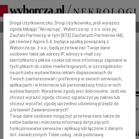
Dbamy o Twoją prywatność
Droga Użytkowniczko, Drogi Użytkowniku, jeśli wyrazisz
Nekrologi
Odeszli
Poradnik pogrzebowy
zgodę klikając "Akceptuję", Wyborcza sp. z o.o. oraz jej
Zaufani Partnerzy, w tym [
872
] Zaufanych Partnerów IAB,
jak również Agora S.A. będąca spółką powiązaną z
Wyborcza sp. z o.o., będą przetwarzać Twoje dane
Marian Katkowski
osobowe takie jak adresy IP, adresy e-mail czy
IMIĘ I NAZWISKO:
identyfikatory plików cookie lub inne informacje zapisane w
tych plikach do celów marketingowych, w szczególności
Gdańsk
REGION:
na potrzeby wyświetlania reklam dopasowanych do
12.11.2025
DATA EMISJI:
Twoich zainteresowań i preferencji w swoich serwisach,
aplikacjach i w Internecie lub personalizacji treści w nich
wyświetlanych. Wyrażenie zgody jest dobrowolne. Jeśli nie
chcesz wyrazić zgody, chcesz ograniczyć jej zakres lub
chcesz wycofać zgodę uprzednio udzieloną przejdź do
Z głębokim smutkiem informujemy o odejściu naszego
„Ustawień Zaawansowanych”.
Twoje dane osobowe mogą być przetwarzane także do
celów badania i mierzenia informacji dotyczących
funkcjonowania serwisów i aplikacji lub łączone z danymi
mgr inż. Mariana Katkows
dot. świadczonych Tobie usług. Jeśli podstawą