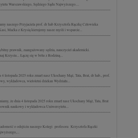
sytetu Warszawskiego, Sędziego Sądu Najwyższego....
namy naszego Przyjaciela prof. dr hab Krzysztofa Rączkę Człowieka
si, Maćka z Krysią kierujemy nasze myśli i wsparcie...
ybitny prawnik, zaangażowany sędzia, nauczyciel akademicki.
aj Krzysiu... Łączę się w bólu z Rodziną...
4 listopada 2025 roku zmarł nasz Ukochany Mąż, Tata, Brat, dr hab., prof.
, wykładowca, wieloletni dziekan Wydziału...
amy, że dnia 4 listopada 2025 roku zmarł nasz Ukochany Mąż, Tata, Brat
cownik naukowy i wykładowca Uniwersytetu...
omość o odejściu naszego Kolegi profesora Krzysztofa Rączki
jwyższego,...