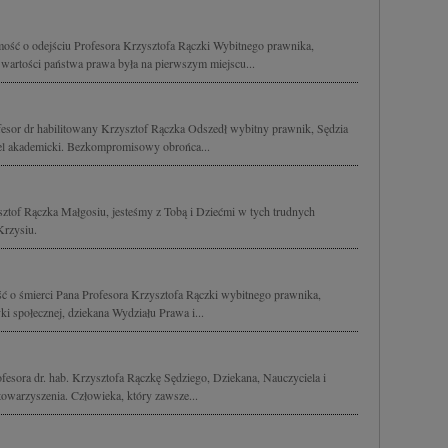
ość o odejściu Profesora Krzysztofa Rączki Wybitnego prawnika,
 wartości państwa prawa była na pierwszym miejscu...
fesor dr habilitowany Krzysztof Rączka Odszedł wybitny prawnik, Sędzia
el akademicki. Bezkompromisowy obrońca...
ysztof Rączka Małgosiu, jesteśmy z Tobą i Dziećmi w tych trudnych
Krzysiu.
ć o śmierci Pana Profesora Krzysztofa Rączki wybitnego prawnika,
yki społecznej, dziekana Wydziału Prawa i...
sora dr. hab. Krzysztofa Rączkę Sędziego, Dziekana, Nauczyciela i
towarzyszenia. Człowieka, który zawsze...