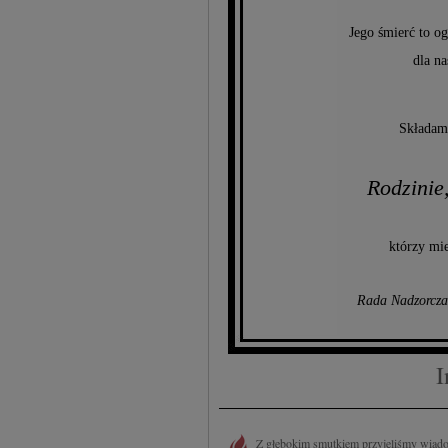
Jego śmierć to og
dla na
Składam
Rodzinie
którzy mie
Rada Nadzorcza
I
Z głębokim smutkiem przyjęliśmy wiadom