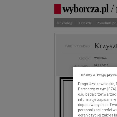
Nekrologi
Odeszli
Poradnik p
Krzysz
IMIĘ I NAZWISKO:
Warszawa
REGION:
07.11.2025
DATA EMISJI:
Dbamy o Twoją prywa
Droga Użytkowniczko, Dr
Partnerzy, w tym [
874
]
Z wielkim ża
o.o., będą przetwarzać 
informacje zapisane w
dopasowanych do Twoich
personalizacji treści 
ograniczyć jej zakres