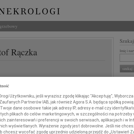
ogrzebowy
Szukaj
tof Rączka
Imię i na
INNE NE
tność
07.0
Dziek
ogi Użytkowniku, jeśli wyrazisz zgodę klikając "Akceptuję", Wyborcza sp
07.0
 Zaufanych Partnerów IAB, jak również Agora S.A. będąca spółką powi
lem przyjęliśmy wiadomość o śmierci
Nasze
Twoje dane osobowe takie jak adresy IP, adresy e-mail czy identyfikato
Jacek
 tych plikach do celów marketingowych, w szczególności na potrzeby 
Z wie
 zainteresowań i preferencji w swoich serwisach, aplikacjach i w Int
Profesora
Małgo
w nich wyświetlanych. Wyrażenie zgody jest dobrowolne. Jeśli nie chce
W dni
 lub chcesz wycofać zgodę uprzednio udzieloną przejdź do „Ustawień