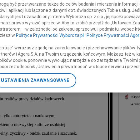
ysztofa Rączki
07.0
gą być przetwarzane także do celów badania i mierzenia informacji
Serde
w i aplikacji lub łączone z danymi dot. świadczonych Tobie usług. Jeś
nych jest uzasadniony interes Wyborcza sp. z o.o., jej spółki powiąza
+ wię
ny prawnik, sędzia Sądu Najwyższego,
masz prawo wyrazić sprzeciw. Aby to zrobić przejdź do „Ustawień Z
NAJNOWS
istratorem – w zależności od zakresu sprzeciwu i podmiotu, wobec któ
cki, a przede wszystkim niezwykły Człowiek.
07.0
dziesz w
Polityce Prywatności Wyborcza.pl
i
Polityce Prywatności Agor
07.0
 współpracował z Wydawnictwem Wiedza i Praktyka
ceptuję" wyrażasz zgodę na zainstalowanie i przechowywanie plików t
Jacek
Partnerów i Agora S.A. na Twoim urządzeniu końcowym. Możesz też w ka
niony ekspert publikacji prawa pracy.
Małgo
 plików cookie, ponownie wywołując narzędzie do zarządzania Twoimi 
Marek
 służył radą i ciepłym słowem.
poprzez odnośnik „Ustawienia prywatności” w stopce serwisu i przec
Jerzy
ane”. Zmiana ustawień plików cookie możliwa jest także za pomocą u
rze i artykuły trafiały do tysięcy specjalistów
Asia
USTAWIENIA ZAAWANSOWANE
c się nieocenionym źródłem wiedzy praktycznej -
07.0
nerzy i Agora S.A. możemy przetwarzać dane osobowe w następującyc
Eugen
przepisach, ale też na ogromnym doświadczeniu
okalizacyjnych. Aktywne skanowanie charakterystyki urządzenia do ce
Kryst
cji na urządzeniu lub dostęp do nich. Spersonalizowane reklamy i tre
iu realiów pracy działów kadrowych.
+ wię
w i ulepszanie usług.
Lista Zaufanych Partnerów
e tylko autorytetem naukowym,
ekiem o niezwykłej kulturze osobistej.
elny, życzliwy - budził zaufanie i szacunek.