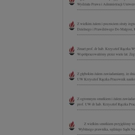
Wydziału Prawa i Administracji Uniwer
Z wielkim żalem i poczuciem straty żeg
Dzielnego i Prawdziwego Do Małgosi, Ka
Zmarł prof. dr hab. Krzysztof Rączka W
Współpracowaliśmy przez wiele lat. Żegn
Z głębokim żalem zawiadamiamy, że dnia 
UW Krzysztof Rączka Pracownik naukowy
Z ogromnym smutkiem i żalem zawiadami
prof. UW dr hab. Krzysztof Rączka Pra
Z wielkim smutkiem przyjęliśmy wiad
Wybitnego prawnika, sędziego Sądu Na